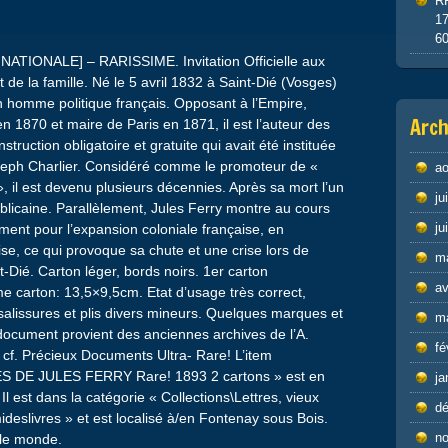
R
1
6
IONALE] – RARISSIME. Invitation Officielle aux
e la famille. Né le 5 avril 1832 à Saint-Dié (Vosges)
n homme politique français. Opposant à l’Empire,
Arch
1870 et maire de Paris en 1871, il est l’auteur des
nstruction obligatoire et gratuite qui avait été instituée
oseph Charlier. Considéré comme le promoteur de «
ao
 », il est devenu plusieurs décennies. Après sa mort l’un
ju
ublicaine. Parallèlement, Jules Ferry montre au cours
ju
ement pour l’expansion coloniale française, en
ise, ce qui provoque sa chute et une crise lors de
m
nt-Dié. Carton léger, bords noirs. 1er carton
av
 carton: 13,5×9,5cm. Etat d’usage très correct,
salissures et plis divers mineurs. Quelques marques et
m
 document provient des anciennes archives de l’A.
fé
 cf. Précieux Documents Ultra- Rare! L’item
 DE JULES FERRY Rare! 1893 2 cartons » est en
ja
Il est dans la catégorie « Collections\Lettres, vieux
d
ideslivres » et est localisé à/en Fontenay sous Bois.
n
s le monde.