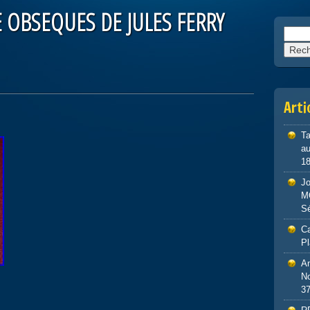
E OBSEQUES DE JULES FERRY
Reche
Arti
Ta
au
1
J
M
S
Ca
P
An
No
3