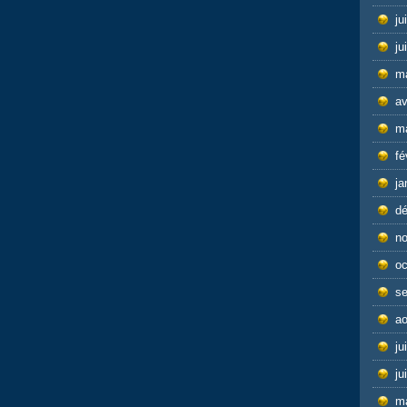
ju
ju
m
av
m
fé
ja
d
n
oc
s
ao
ju
ju
m