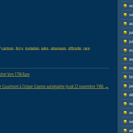
oc
s
ao
ju
ju
d
cartons
,
ferry
,
invitation
,
jules
,
obseques
,
officielle
,
rare
.
m
av
m
chet Vers 1796 Rare
fé
e Gourmont à Octave Uzanne autographe Jeudi 22 novembre 1906
→
ja
d
n
oc
s
ao