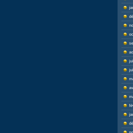
ja
d
n
oc
s
ao
ju
ju
m
av
m
fé
ja
d
n