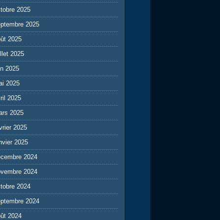
tobre 2025
eptembre 2025
ût 2025
illet 2025
in 2025
ai 2025
ril 2025
ars 2025
vrier 2025
nvier 2025
écembre 2024
ovembre 2024
tobre 2024
eptembre 2024
ût 2024