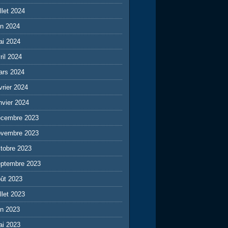
illet 2024
in 2024
ai 2024
ril 2024
ars 2024
vrier 2024
nvier 2024
écembre 2023
ovembre 2023
tobre 2023
eptembre 2023
ût 2023
illet 2023
in 2023
ai 2023