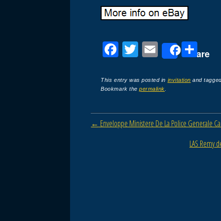
F
T
E
P
Share
a
wi
m
ar
c
tt
ail
ta
This entry was posted in
invitation
and tagge
Bookmark the
permalink
.
e
er
g
b
er
Post navigation
←
Enveloppe Ministere De La Police Generale Ca
o
o
LAS Remy d
k