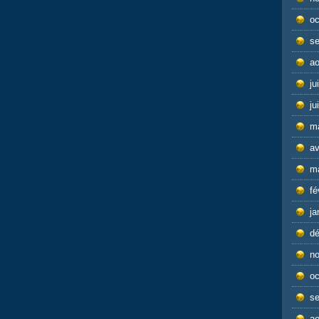
oc
s
ao
ju
ju
m
av
m
fé
ja
d
n
oc
s
ao