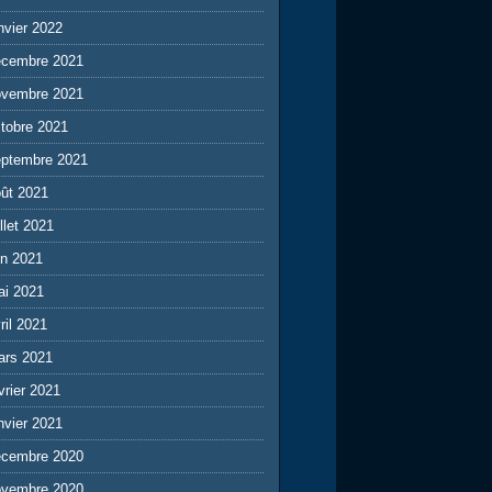
nvier 2022
écembre 2021
ovembre 2021
tobre 2021
eptembre 2021
ût 2021
illet 2021
in 2021
ai 2021
ril 2021
ars 2021
vrier 2021
nvier 2021
écembre 2020
ovembre 2020