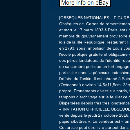
[OBSEQUES NATIONALES – FIGURE NAT
Obsèques de. Carton de remerciement d
et mort le 17 mars 1893 à Paris, est u
membre du gouvernement provisoire en 
lois de la IIIe République, restaurant l’i
en 1793, sous l’impulsion de Louis J
l’école publique gratuite et obligatoire
des pères fondateurs de l’identité rép
de sa carrière politique un fort engag
particulier dans la péninsule indochino
l’affaire du Tonkin. Il est inhumé à Sai
(Octogonal) environ 14,5×11,5cm. 2ème
propre. Frottements divers sur bords, 
tampons d’archivage sur le feuillet ce
Dispersées depuis très très longtemps
« INVITATION OFFICIELLE OBSEQUES
vente depuis le jeudi 27 octobre 2016. 
papiers\Lettres ». Le vendeur est « am
Cet article peut être livré partout dan