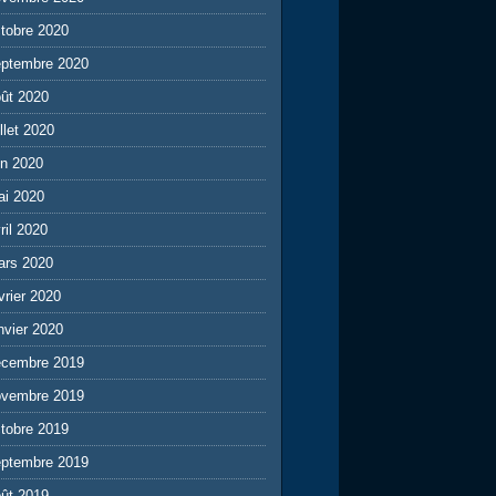
tobre 2020
eptembre 2020
ût 2020
illet 2020
in 2020
ai 2020
ril 2020
ars 2020
vrier 2020
nvier 2020
écembre 2019
ovembre 2019
tobre 2019
eptembre 2019
ût 2019