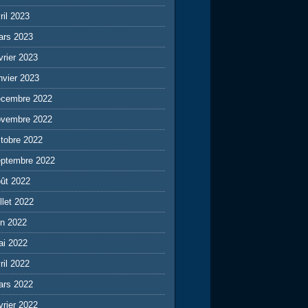
ril 2023
ars 2023
vrier 2023
nvier 2023
écembre 2022
ovembre 2022
tobre 2022
eptembre 2022
ût 2022
illet 2022
in 2022
ai 2022
ril 2022
ars 2022
vrier 2022