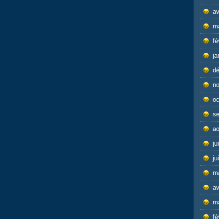
av
m
fé
ja
d
n
oc
s
ao
ju
ju
m
av
m
fé