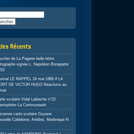
rcher :
cles Récents
scher de La Pagerie belle lettre
tographe signée L. Napoléon Bonaparte
853
ournal LE RAPPEL 24 mai 1885 # LA
ORT DE VICTOR HUGO Réactions au
énat
rte scolaire Vidal Lablache n°22
lanisphère La Communauté
cienne carte scolaire Guyane.
uvelle Calédonie. Antilles. Martinique N
7