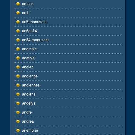
amour
an1-l
an5-manuscrit
an6an14
an84-manuscrit
anarchie
anatole
ancien
ancienne
anciennes
anciens
andelys
andré
andrea
anemone