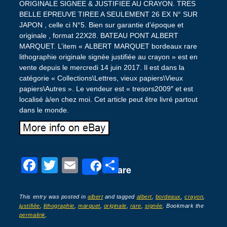
ORIGINALE SIGNEE & JUSTIFIEE AU CRAYON. TRES
BELLE EPREUVE TIREE A SEULEMENT 26 EX N° SUR
JAPON , celle ci N°5. Bien sur garantie d’époque et
originale , format 22X28. BATEAU PONT ALBERT
MARQUET. L’item « ALBERT MARQUET bordeaux rare
lithographie originale signée justifiée au crayon » est en
vente depuis le mercredi 14 juin 2017. Il est dans la
catégorie « Collections\Lettres, vieux papiers\Vieux
papiers\Autres ». Le vendeur est « tresors2009″ et est
localisé à/en chez moi. Cet article peut être livré partout
dans le monde.
F
T
E
P
Share
a
wi
m
ar
c
tt
ail
ta
This entry was posted in
albert
and tagged
albert
,
bordeaux
,
crayon
,
justifiée
,
lithographie
,
marquet
,
originale
,
rare
,
signée
. Bookmark the
e
er
g
permalink
.