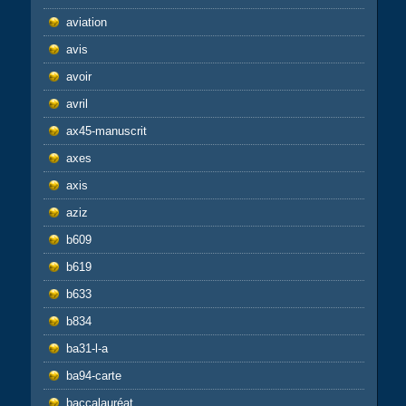
aviation
avis
avoir
avril
ax45-manuscrit
axes
axis
aziz
b609
b619
b633
b834
ba31-l-a
ba94-carte
baccalauréat