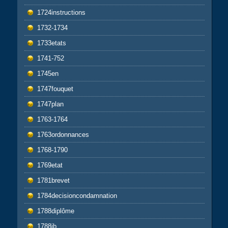
1724instructions
1732-1734
1733etats
1741-752
1745en
1747fouquet
1747plan
1763-1764
1763ordonnances
1768-1790
1769etat
1781brevet
1784decisioncondamnation
1788diplôme
1788jb