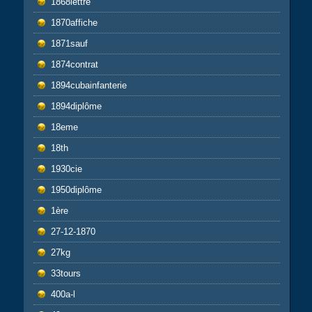
1868lettre
1870affiche
1871sauf
1874contrat
1894cubainfanterie
1894diplôme
18eme
18th
1930cie
1950diplôme
1ère
27-12-1870
27kg
33tours
400a-l