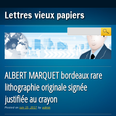
Lettres vieux papiers
Main menu
Skip to content
ALBERT MARQUET bordeaux rare
lithographie originale signée
justifiée au crayon
Posted on
juin 15, 2017
by
admin