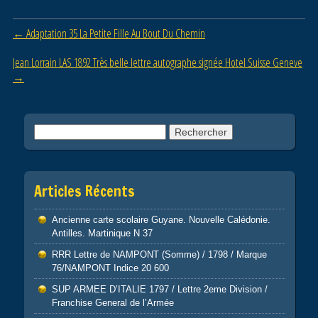
b
er
o
Post navigation
←
Adaptation 35 La Petite Fille Au Bout Du Chemin
o
Jean Lorrain LAS 1892 Très belle lettre autographe signée Hotel Suisse Geneve
k
→
Rechercher :
Articles Récents
Ancienne carte scolaire Guyane. Nouvelle Calédonie.
Antilles. Martinique N 37
RRR Lettre de NAMPONT (Somme) / 1798 / Marque
76/NAMPONT Indice 20 600
SUP ARMEE D’ITALIE 1797 / Lettre 2eme Division /
Franchise General de l’Armée