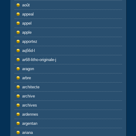
août
appeal
appel
apple
apportez
aq56d-l
ar68-litho-originale-j
aragon
arbre
architecte
archive
archives
ardennes
argentan
ariana