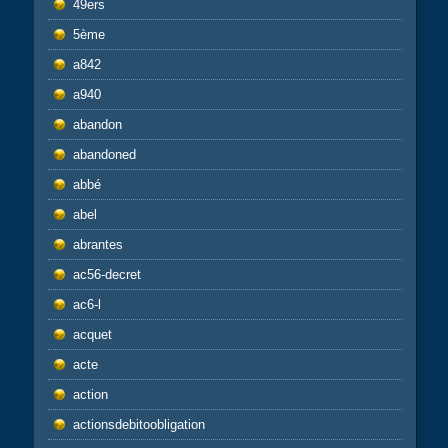
49ers
5ème
a842
a940
abandon
abandoned
abbé
abel
abrantes
ac56-decret
ac6-l
acquet
acte
action
actionsdebitoobligation