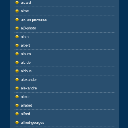
aicard
aime
aix-en-provence
aj8-photo
alain
albert
album
alcide
aldous
alexander
alexandre
alexis
alfabet
alfred
alfred-georges