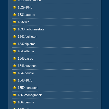
1827autorisation
1829-1843
1831patente
1832iles
1833narbonneetats
1841feuilleton
1842diplome
1845affiche
1845passe
1846province
1847double
1848-1873
1859manuscrit
1866monographie
1867permis