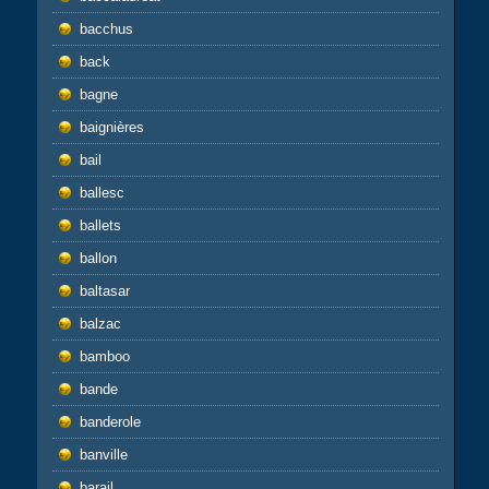
bacchus
back
bagne
baignières
bail
ballesc
ballets
ballon
baltasar
balzac
bamboo
bande
banderole
banville
barail