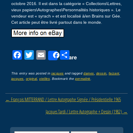
octobre 2016. Il est dans la catégorie « Collections\Lettres,
vieux papiers\Autographes\Personnalités historiques ». Le
vendeur est « syrach » et est localisé à/en Brains sur Gée.
Cet article peut être livré partout dans le monde.
F
T
E
P
Share
a
wi
m
ar
c
tt
ail
ta
This entry was posted in
jacques
and tagged
dames
,
dessin
,
faizant
,
jacques
,
original
,
vieilles
. Bookmark the
permalink
.
e
er
g
b
er
Post navigation
←
François MITTERRAND / Lettre Autographe Signée / Présidentielle 1965
o
o
Jacques Tardi / Lettre Autographe + Dessin (1982)
→
k