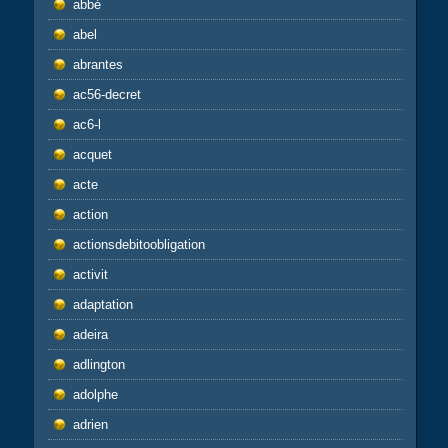
abbé
abel
abrantes
ac56-decret
ac6-l
acquet
acte
action
actionsdebitoobligation
activit
adaptation
adeira
adlington
adolphe
adrien