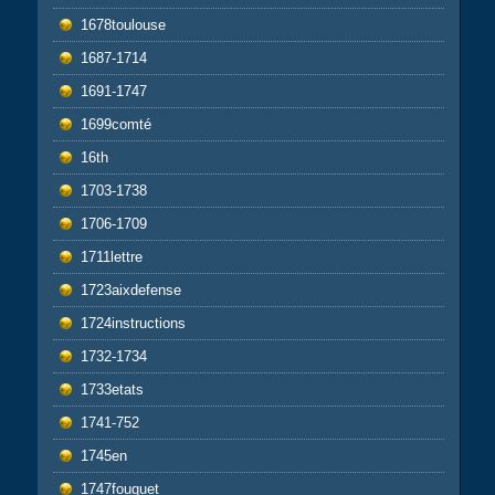
1678toulouse
1687-1714
1691-1747
1699comté
16th
1703-1738
1706-1709
1711lettre
1723aixdefense
1724instructions
1732-1734
1733etats
1741-752
1745en
1747fouquet