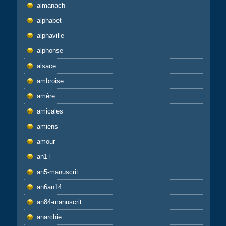
almanach
alphabet
alphaville
alphonse
alsace
ambroise
amère
amicales
amiens
amour
an1-l
an5-manuscrit
an6an14
an84-manuscrit
anarchie