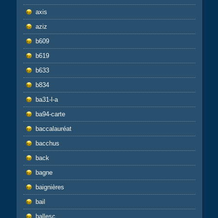
axis
aziz
b609
b619
b633
b834
ba31-l-a
ba94-carte
baccalauréat
bacchus
back
bagne
baignières
bail
ballesc