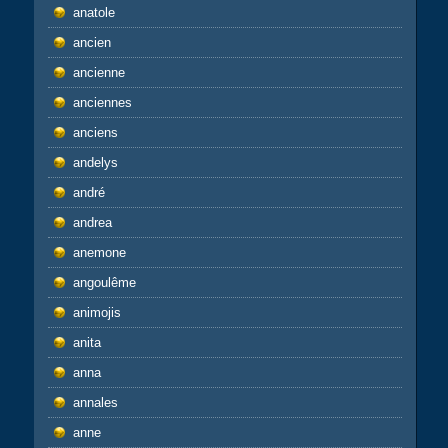
anatole
ancien
ancienne
anciennes
anciens
andelys
andré
andrea
anemone
angoulême
animojis
anita
anna
annales
anne