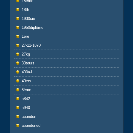
18eme
18th
1930cie
1950diplôme
1ère
27-12-1870
27kg
33tours
400a-l
49ers
5ème
a842
a940
abandon
abandoned