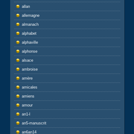
allan
allemagne
almanach
alphabet
alphaville
alphonse
alsace
ambroise
amère
amicales
amiens
amour
an1-l
an5-manuscrit
an6an14