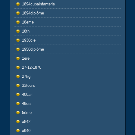
1894cubainfanterie
1894diplôme
18eme
18th
1930cie
1950diplôme
1ère
27-12-1870
27kg
33tours
400a-l
49ers
5ème
a842
a940