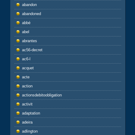
abandon
abandoned
abbé
abel
abrantes
ac56-decret
ac6-l
acquet
acte
action
actionsdebitoobligation
activit
adaptation
adeira
adlington