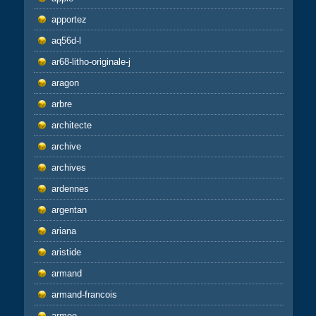
apportez
aq56d-l
ar68-litho-originale-j
aragon
arbre
architecte
archive
archives
ardennes
argentan
ariana
aristide
armand
armand-francois
armee