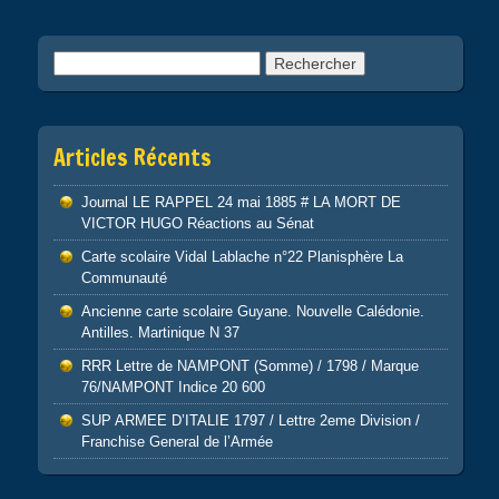
o
k
Rechercher :
Articles Récents
Journal LE RAPPEL 24 mai 1885 # LA MORT DE
VICTOR HUGO Réactions au Sénat
Carte scolaire Vidal Lablache n°22 Planisphère La
Communauté
Ancienne carte scolaire Guyane. Nouvelle Calédonie.
Antilles. Martinique N 37
RRR Lettre de NAMPONT (Somme) / 1798 / Marque
76/NAMPONT Indice 20 600
SUP ARMEE D’ITALIE 1797 / Lettre 2eme Division /
Franchise General de l’Armée