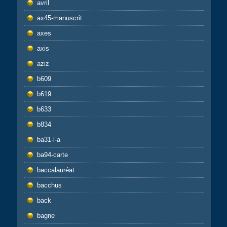
avril
ax45-manuscrit
axes
axis
aziz
b609
b619
b633
b834
ba31-l-a
ba94-carte
baccalauréat
bacchus
back
bagne