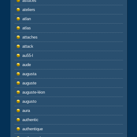
astuces
ateliers
atlan
atlas
attaches
attack
au55-l
aude
augusta
auguste
auguste-léon
augusto
aura
authentic
authentique