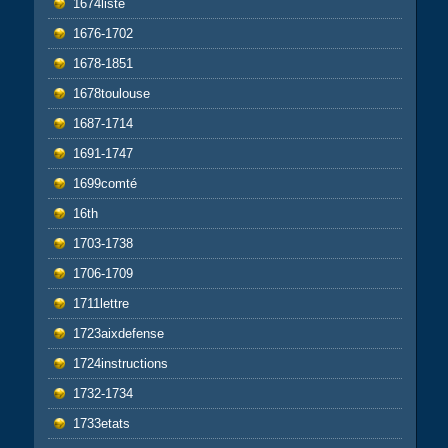
1674liste
1676-1702
1678-1851
1678toulouse
1687-1714
1691-1747
1699comté
16th
1703-1738
1706-1709
1711lettre
1723aixdefense
1724instructions
1732-1734
1733etats