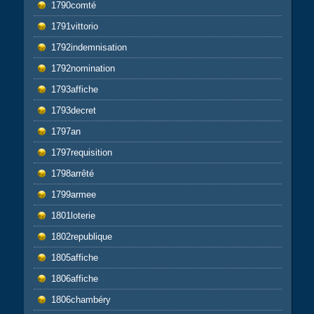
1790comté
1791vittorio
1792indemnisation
1792nomination
1793affiche
1793decret
1797an
1797requisition
1798arrêté
1799armee
1801loterie
1802republique
1805affiche
1806affiche
1806chambéry