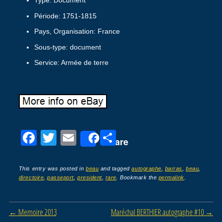
Type: Document
Période: 1751-1815
Pays, Organisation: France
Sous-type: document
Service: Armée de terre
F
T
E
P
Share
a
wi
m
ar
c
tt
ail
ta
This entry was posted in
beau
and tagged
autographe
,
barras
,
beau
,
directoire
,
passeport
,
president
,
rare
. Bookmark the
permalink
.
e
er
g
b
er
Post navigation
←
Memoire 2013
Maréchal BERTHIER autographe #10
→
o