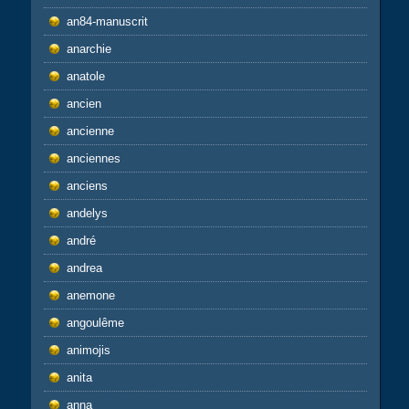
an84-manuscrit
anarchie
anatole
ancien
ancienne
anciennes
anciens
andelys
andré
andrea
anemone
angoulême
animojis
anita
anna