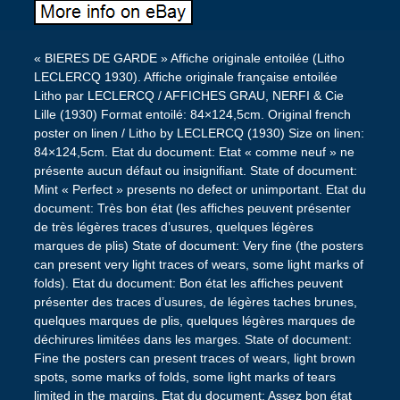
« BIERES DE GARDE » Affiche originale entoilée (Litho
LECLERCQ 1930). Affiche originale française entoilée
Litho par LECLERCQ / AFFICHES GRAU, NERFI & Cie
Lille (1930) Format entoilé: 84×124,5cm. Original french
poster on linen / Litho by LECLERCQ (1930) Size on linen:
84×124,5cm. Etat du document: Etat « comme neuf » ne
présente aucun défaut ou insignifiant. State of document:
Mint « Perfect » presents no defect or unimportant. Etat du
document: Très bon état (les affiches peuvent présenter
de très légères traces d’usures, quelques légères
marques de plis) State of document: Very fine (the posters
can present very light traces of wears, some light marks of
folds). Etat du document: Bon état les affiches peuvent
présenter des traces d’usures, de légères taches brunes,
quelques marques de plis, quelques légères marques de
déchirures limitées dans les marges. State of document:
Fine the posters can present traces of wears, light brown
spots, some marks of folds, some light marks of tears
limited in the margins. Etat du document: Assez bon état