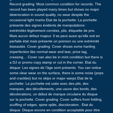
Record grading: Most common condition for records. The
record has been played many times but shows no major
deterioration in sound quality, no wear despite the
occasional light marks Etat de la pochette: La pochette
présente des signes évidents de manipulations :
extrémités légérement cornées, plis, étiquette de prix.
Mais aucun défaut majeur. Il se peut aussi qu’elle soit en
parfaite état mais présente un poinson ou une extrémité
biseautée. Cover grading: Cover shows some hanling
imperfection like normal wear and tear, price tag,
creasing… Cover can also be in mint condition but there is
a DJ or promo copy stamp or cut in the corner. Etat du
disque: Les signes de l’âge sont présents. You can notice
some clear wear on the surface, there is some noise (pops
and crackles) but no skips or major warps Etat de la
pochette: La pochette est usée avec des plis, des
marques, des décollements, une usure des bords, des
décolorations, un début de marque circulaire du disque
sur la pochette. Cover grading: Cover suffers from folding,
scuffing of edges, spine splits, discoloration.. Etat du
disque: Disque encore en condition acceptable pour être