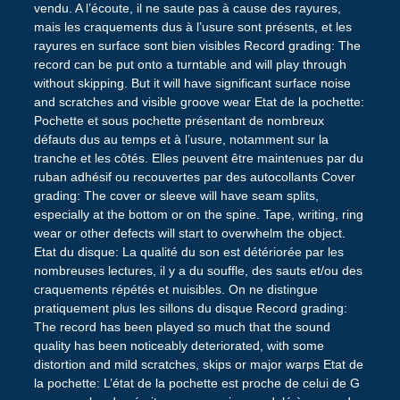
vendu. A l’écoute, il ne saute pas à cause des rayures,
mais les craquements dus à l’usure sont présents, et les
rayures en surface sont bien visibles Record grading: The
record can be put onto a turntable and will play through
without skipping. But it will have significant surface noise
and scratches and visible groove wear Etat de la pochette:
Pochette et sous pochette présentant de nombreux
défauts dus au temps et à l’usure, notamment sur la
tranche et les côtés. Elles peuvent être maintenues par du
ruban adhésif ou recouvertes par des autocollants Cover
grading: The cover or sleeve will have seam splits,
especially at the bottom or on the spine. Tape, writing, ring
wear or other defects will start to overwhelm the object.
Etat du disque: La qualité du son est détériorée par les
nombreuses lectures, il y a du souffle, des sauts et/ou des
craquements répétés et nuisibles. On ne distingue
pratiquement plus les sillons du disque Record grading:
The record has been played so much that the sound
quality has been noticeably deteriorated, with some
distortion and mild scratches, skips or major warps Etat de
la pochette: L’état de la pochette est proche de celui de G