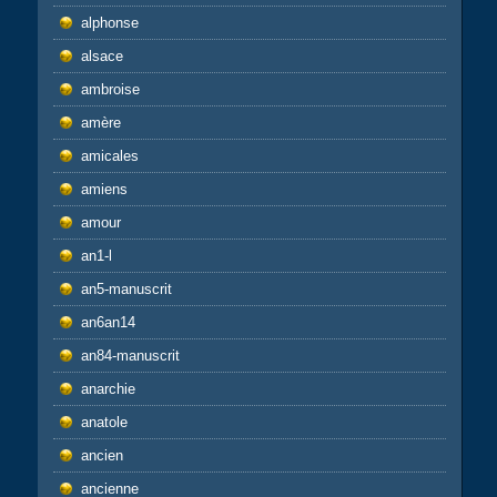
alphonse
alsace
ambroise
amère
amicales
amiens
amour
an1-l
an5-manuscrit
an6an14
an84-manuscrit
anarchie
anatole
ancien
ancienne