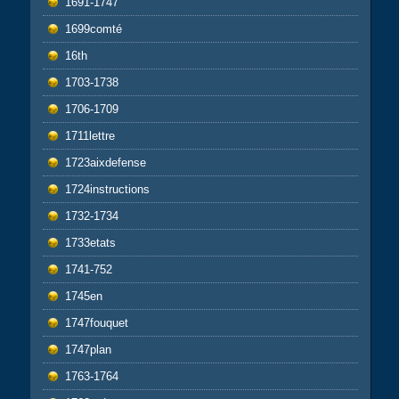
1691-1747
1699comté
16th
1703-1738
1706-1709
1711lettre
1723aixdefense
1724instructions
1732-1734
1733etats
1741-752
1745en
1747fouquet
1747plan
1763-1764