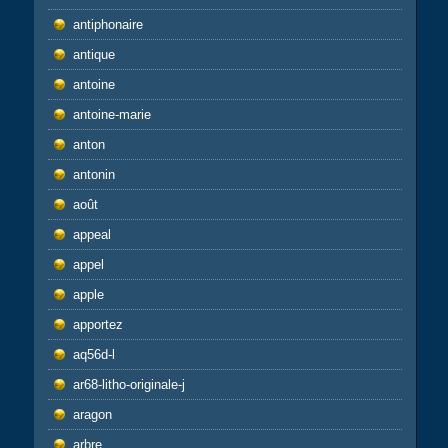
antiphonaire
antique
antoine
antoine-marie
anton
antonin
août
appeal
appel
apple
apportez
aq56d-l
ar68-litho-originale-j
aragon
arbre