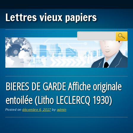
Lettres vieux papiers
Main menu
Skip to content
BIERES DE GARDE Affiche originale
entoilée (Litho LECLERCQ 1930)
Posted on
décembre 6, 2017
by
admin