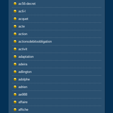
ac56-decret
ac6-l
acquet
acte
action
actionsdebitoobligation
activit
adaptation
adeira
adlington
adolphe
adrien
ae988
affaire
affiche