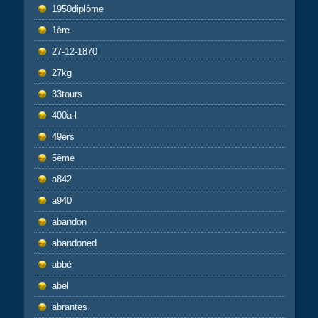
1950diplôme
1ère
27-12-1870
27kg
33tours
400a-l
49ers
5ème
a842
a940
abandon
abandoned
abbé
abel
abrantes