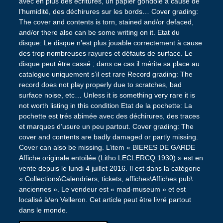
avec en plus des écritures, un papier gondolé à cause de
l’humidité, des déchirures sur les bords… Cover grading:
The cover and contents is torn, stained and/or defaced,
and/or there also can be some writing on it. Etat du
disque: Le disque n’est plus jouable correctement à cause
des trop nombreuses rayures et défauts de surface. Le
disque peut être cassé ; dans ce cas il mérite sa place au
catalogue uniquement s’il est rare Record grading: The
record does not play properly due to scratches, bad
surface noise, etc… Unless it is something very rare it is
not worth listing in this condition Etat de la pochette: La
pochette est trés abimée avec des déchirures, des traces
et marques d’usure un peu partout. Cover grading: The
cover and contents are badly damaged or partly missing.
Cover can also be missing. L’item « BIERES DE GARDE
Affiche originale entoilée (Litho LECLERCQ 1930) » est en
vente depuis le lundi 4 juillet 2016. Il est dans la catégorie
« Collections\Calendriers, tickets, affiches\Affiches pub\
anciennes ». Le vendeur est « mad-museum » et est
localisé à/en Velleron. Cet article peut être livré partout
dans le monde.