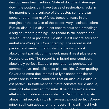
des couleurs très insollées. State of document: Average
down the posters can have traces of restoration, lacks in
the margins or the surface of the poster, some brown
spots or other, marks of folds, traces of tears in the
margins or the surface of the poster, very insolated colors.
Etat du disque: Le disque est encore sous son emballage
d’origine Record grading: The record is still packed and
sealed Etat de la pochette: Le disque est encore sous son
emballage d’origine. Cover grading: The record is still
packed and sealed. Etat du disque: Le disque est
absolument parfait, comme neuf, mais il n’est plus scellé
Record grading: The record is in brand new condition,
absolutely perfect Etat de la pochette: La pochette est
comme neuve, mais elle n’est plus scellée. Cover grading:
Cover and extra documents like lyric sheet, booklet or
poster are in perfect condition. Etat du disque: Le disque
est parfait. Un frottement peut être constaté sur le disque,
mais doit être vraiment moindre. Il ne doit y avoir aucun
effet sur la qualité sonore du disque Record grading: An
almost mint record, virtually flawless, almost perfect. A very
minor scuff can appear on the record. This will most likely