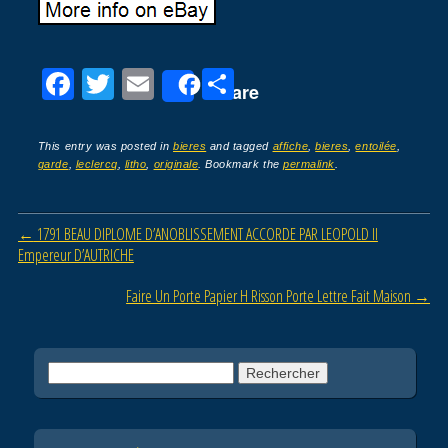
F
T
E
P
Share
a
wi
m
ar
c
tt
ail
ta
This entry was posted in
bieres
and tagged
affiche
,
bieres
,
entoilée
,
garde
,
leclercq
,
litho
,
originale
. Bookmark the
permalink
.
e
er
g
b
er
Post navigation
←
1791 BEAU DIPLOME D’ANOBLISSEMENT ACCORDE PAR LEOPOLD II
o
Empereur D’AUTRICHE
o
Faire Un Porte Papier H Risson Porte Lettre Fait Maison
→
k
Rechercher :