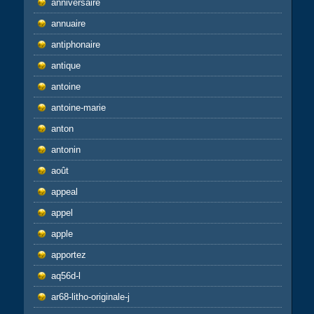
anniversaire
annuaire
antiphonaire
antique
antoine
antoine-marie
anton
antonin
août
appeal
appel
apple
apportez
aq56d-l
ar68-litho-originale-j