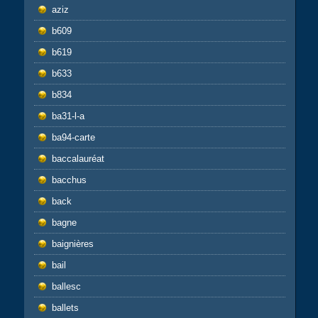
aziz
b609
b619
b633
b834
ba31-l-a
ba94-carte
baccalauréat
bacchus
back
bagne
baignières
bail
ballesc
ballets