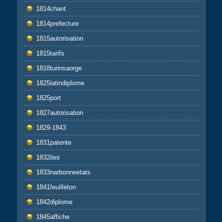
1814chant
1814prefecture
1815autorisation
1815tarifs
1818turinsaorge
1825latindiplome
1825port
1827autorisation
1829-1843
1831patente
1832iles
1833narbonneetats
1841feuilleton
1842diplome
1845affiche