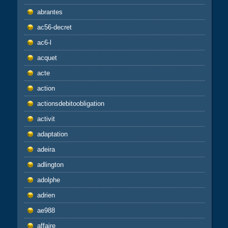
abrantes
ac56-decret
ac6-l
acquet
acte
action
actionsdebitoobligation
activit
adaptation
adeira
adlington
adolphe
adrien
ae988
affaire