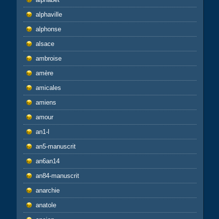
alphaville
alphonse
alsace
ambroise
amère
amicales
amiens
amour
an1-l
an5-manuscrit
an6an14
an84-manuscrit
anarchie
anatole