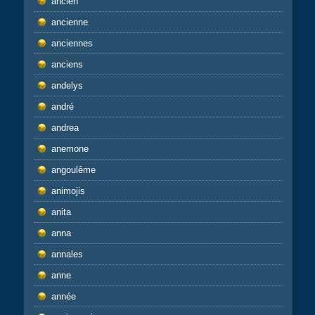
ancien
ancienne
anciennes
anciens
andelys
andré
andrea
anemone
angoulême
animojis
anita
anna
annales
anne
année