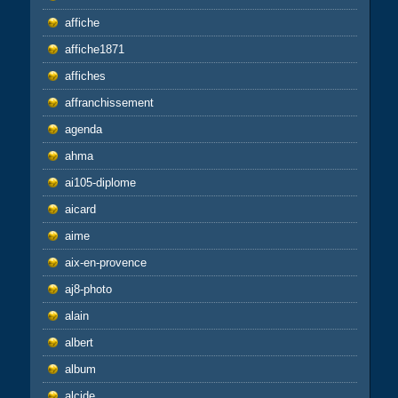
affiche
affiche1871
affiches
affranchissement
agenda
ahma
ai105-diplome
aicard
aime
aix-en-provence
aj8-photo
alain
albert
album
alcide