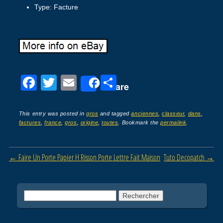
Type: Facture
F
T
E
P
Share
a
wi
m
ar
c
tt
ail
ta
This entry was posted in
gros
and tagged
anciennes
,
classeur
,
dans
,
factures
,
france
,
gros
,
origine
,
toutes
. Bookmark the
permalink
.
e
er
g
b
er
Post navigation
←
Faire Un Porte Papier H Risson Porte Lettre Fait Maison
Tuto Decopatch
→
o
o
k
Rechercher :