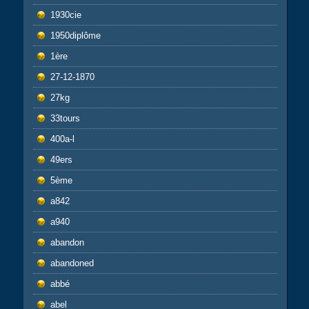
1930cie
1950diplôme
1ère
27-12-1870
27kg
33tours
400a-l
49ers
5ème
a842
a940
abandon
abandoned
abbé
abel