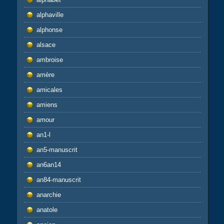
alphaville
alphonse
alsace
ambroise
amère
amicales
amiens
amour
an1-l
an5-manuscrit
an6an14
an84-manuscrit
anarchie
anatole