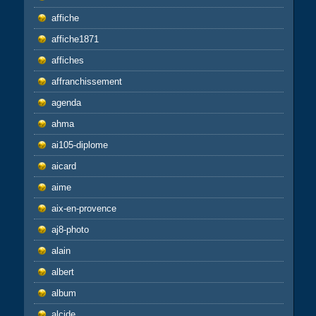
affiche
affiche1871
affiches
affranchissement
agenda
ahma
ai105-diplome
aicard
aime
aix-en-provence
aj8-photo
alain
albert
album
alcide