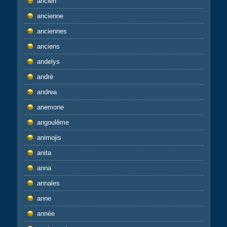
ancien
ancienne
anciennes
anciens
andelys
andré
andrea
anemone
angoulême
animojis
anita
anna
annales
anne
année