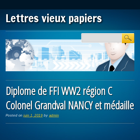
Lettres vieux papiers
Main menu
Skip to content
Diplome de FFI WW2 région C
Colonel Grandval NANCY et médaille
Posted on
juin 1, 2019
by
admin