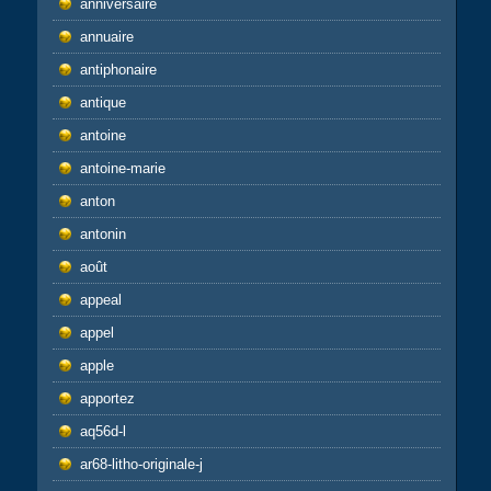
anniversaire
annuaire
antiphonaire
antique
antoine
antoine-marie
anton
antonin
août
appeal
appel
apple
apportez
aq56d-l
ar68-litho-originale-j