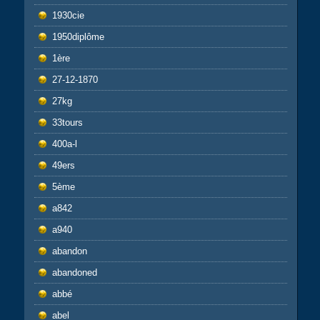
1930cie
1950diplôme
1ère
27-12-1870
27kg
33tours
400a-l
49ers
5ème
a842
a940
abandon
abandoned
abbé
abel