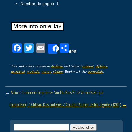
Nombre de pages: 1
F
T
E
P
Share
a
wi
m
ar
c
tt
ail
ta
This entry was posted in
diplôme
and tagged
colonel
,
diplôme
,
grandval
,
médaille
,
nancy
,
région
. Bookmark the
permalink
.
e
er
g
b
er
Post navigation
←
Astuce Comment Imprimer Sur Du Bois Et Le Vernir Kastepat
o
o
(napoléon) / Chteau Des Tuileries / Charles Percier Lettre Signée (1801)
→
k
Rechercher :