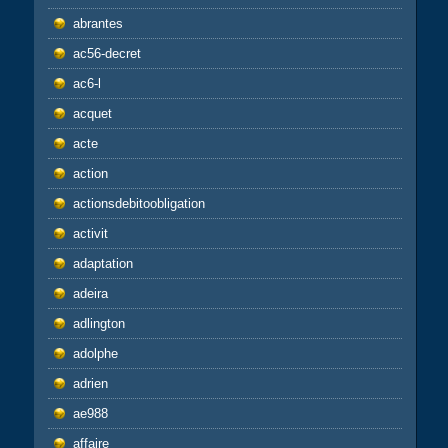
abrantes
ac56-decret
ac6-l
acquet
acte
action
actionsdebitoobligation
activit
adaptation
adeira
adlington
adolphe
adrien
ae988
affaire