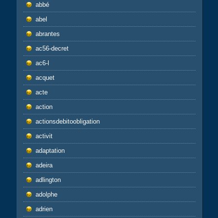
abbé
abel
abrantes
ac56-decret
ac6-l
acquet
acte
action
actionsdebitoobligation
activit
adaptation
adeira
adlington
adolphe
adrien