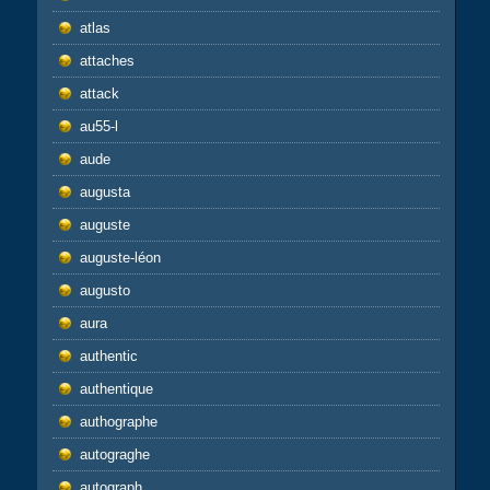
atlas
attaches
attack
au55-l
aude
augusta
auguste
auguste-léon
augusto
aura
authentic
authentique
authographe
autograghe
autograph