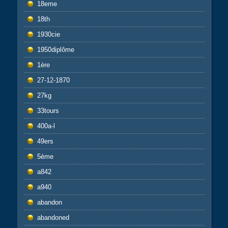
18eme
18th
1930cie
1950diplôme
1ère
27-12-1870
27kg
33tours
400a-l
49ers
5ème
a842
a940
abandon
abandoned