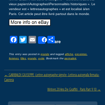
vieux papiers\Autographes\Personnalités historiques ». Le
vendeur est « lettresautographes » et est localisé à/en
Paris. Cet article peut être livré partout dans le monde.
F
T
E
P
Share
a
wi
m
ar
c
tt
ail
ta
This entry was posted in
grande
and tagged
affiche
,
enceintes
,
femmes
,
filles
,
grande
,
xviiie
. Bookmark the
permalink
.
e
er
g
b
er
Post navigation
←
GARIBALDI GIUSEPPE -Lettre autographe signée- Lettera autografa firmata-
o
Caprera
o
Writers 20 Ans De Graffiti Paris Part 9 10
→
k