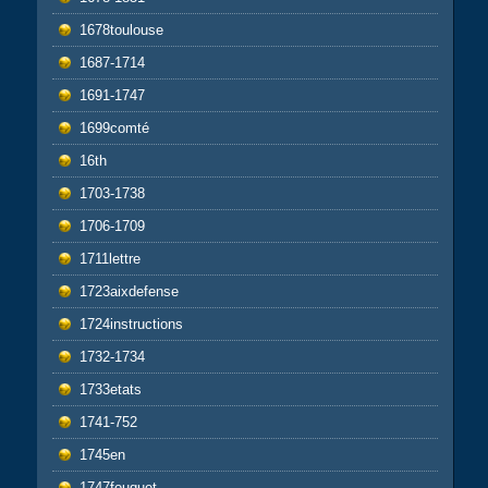
1678toulouse
1687-1714
1691-1747
1699comté
16th
1703-1738
1706-1709
1711lettre
1723aixdefense
1724instructions
1732-1734
1733etats
1741-752
1745en
1747fouquet