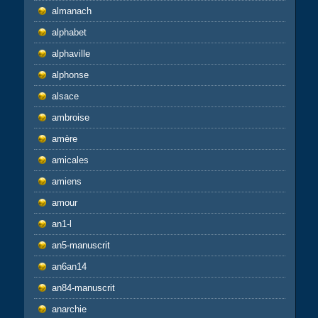
almanach
alphabet
alphaville
alphonse
alsace
ambroise
amère
amicales
amiens
amour
an1-l
an5-manuscrit
an6an14
an84-manuscrit
anarchie