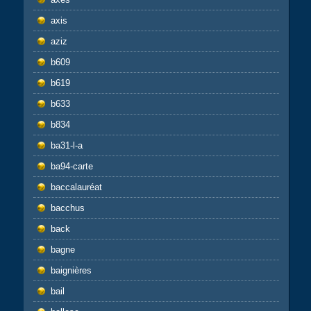
axis
aziz
b609
b619
b633
b834
ba31-l-a
ba94-carte
baccalauréat
bacchus
back
bagne
baignières
bail