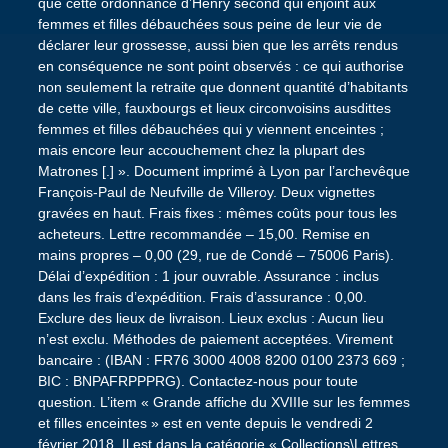
que cette ordonnance d’Henry second qui enjoint aux
femmes et filles débauchées sous peine de leur vie de
déclarer leur grossesse, aussi bien que les arrêts rendus
en conséquence ne sont point observés : ce qui authorise
non seulement la retraite que donnent quantité d’habitants
de cette ville, fauxbourgs et lieux circonvoisins ausdittes
femmes et filles débauchées qui y viennent enceintes ;
mais encore leur accouchement chez la plupart des
Matrones [.] ». Document imprimé à Lyon par l’archevêque
François-Paul de Neufville de Villeroy. Deux vignettes
gravées en haut. Frais fixes : mêmes coûts pour tous les
acheteurs. Lettre recommandée – 15,00. Remise en
mains propres – 0,00 (29, rue de Condé – 75006 Paris).
Délai d’expédition : 1 jour ouvrable. Assurance : inclus
dans les frais d’expédition. Frais d’assurance : 0,00.
Exclure des lieux de livraison. Lieux exclus : Aucun lieu
n’est exclu. Méthodes de paiement acceptées. Virement
bancaire : (IBAN : FR76 3000 4008 8200 0100 2373 669 ;
BIC : BNPAFRPPPRG). Contactez-nous pour toute
question. L’item « Grande affiche du XVIIIe sur les femmes
et filles enceintes » est en vente depuis le vendredi 2
février 2018. Il est dans la catégorie « Collections\Lettres,