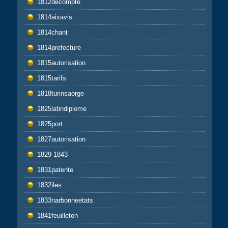
1812decompte
1814aixavis
1814chant
1814prefecture
1815autorisation
1815tarifs
1818turinsaorge
1825latindiplome
1825port
1827autorisation
1829-1843
1831patente
1832iles
1833narbonneetats
1841feuilleton