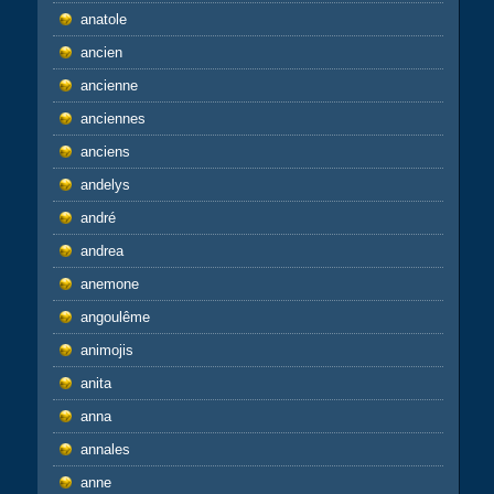
anatole
ancien
ancienne
anciennes
anciens
andelys
andré
andrea
anemone
angoulême
animojis
anita
anna
annales
anne