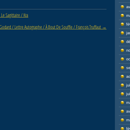
av
Le Sagittaire / Kra
m
fé
Godard / Lettre Autographe / À Bout De Souffle / François Truffaut
→
ja
d
n
oc
s
ao
ju
ju
m
av
m
fé