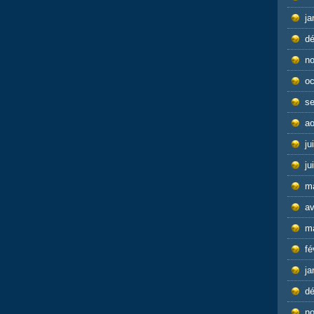
ja
d
n
oc
s
ao
ju
ju
m
av
m
fé
ja
d
n