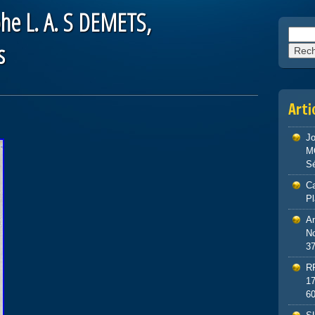
he L. A. S DEMETS,
Reche
s
Arti
J
M
S
Ca
P
An
No
3
R
1
6