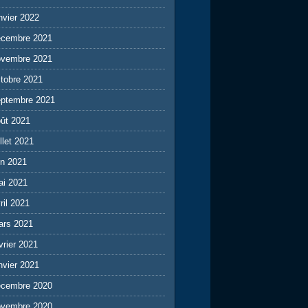
nvier 2022
écembre 2021
ovembre 2021
tobre 2021
eptembre 2021
ût 2021
illet 2021
in 2021
ai 2021
ril 2021
ars 2021
vrier 2021
nvier 2021
écembre 2020
ovembre 2020