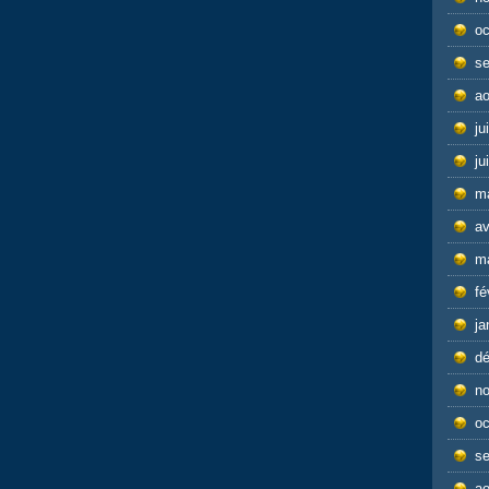
oc
s
ao
ju
ju
m
av
m
fé
ja
d
n
oc
s
ao