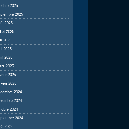
tobre 2025
eptembre 2025
ût 2025
illet 2025
in 2025
ai 2025
ril 2025
ars 2025
vrier 2025
nvier 2025
écembre 2024
ovembre 2024
tobre 2024
eptembre 2024
ût 2024