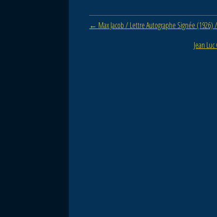
b
er
Post navigation
←
Max Jacob / Lettre Autographe Signée (1926) / 
o
o
Jean Luc 
k