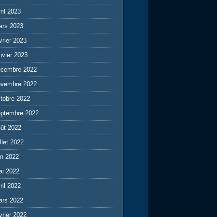
ril 2023
ars 2023
vrier 2023
nvier 2023
écembre 2022
ovembre 2022
tobre 2022
eptembre 2022
ût 2022
illet 2022
in 2022
ai 2022
ril 2022
ars 2022
vrier 2022