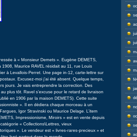
oc
s
ao
ju
ju
m
Adressée à « Monsieur Demets ». Eugène DEMETS,
av
 1908, Maurice RAVEL résidait au 11, rue Louis
m
à Levallois-Perret. Une page in-12, carte-lettre sur
t postaux. Excusez-moi j’ai été absent. Quelque temps,
fé
rs jours. Je vais entreprendre la correction. Des
ja
 au plus tôt. Ravel s’excuse pour le retard de livraison
d
 publié en 1906 par la maison DEMETS). Cette suite
sionniste ». Il en dédiera chaque morceau à un
n
rgues, Igor Stravinski ou Maurice Delage. L’item
oc
EMETS, Impressionisme, Miroirs » est en vente depuis
 catégorie « Collections\Lettres, vieux
s
oriques ». Le vendeur est « livres-rares-precieux » et
ao
t être livré partout dans le monde.