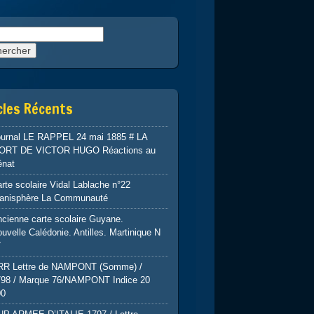
rcher :
cles Récents
ournal LE RAPPEL 24 mai 1885 # LA
ORT DE VICTOR HUGO Réactions au
énat
rte scolaire Vidal Lablache n°22
lanisphère La Communauté
cienne carte scolaire Guyane.
uvelle Calédonie. Antilles. Martinique N
7
RR Lettre de NAMPONT (Somme) /
798 / Marque 76/NAMPONT Indice 20
00