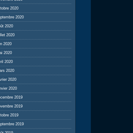
tobre 2020
eptembre 2020
ût 2020
illet 2020
in 2020
ai 2020
ril 2020
ars 2020
vrier 2020
nvier 2020
écembre 2019
ovembre 2019
tobre 2019
eptembre 2019
ût 2019