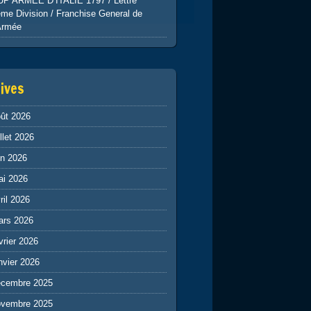
UP ARMEE D’ITALIE 1797 / Lettre
me Division / Franchise General de
Armée
ives
ût 2026
illet 2026
in 2026
ai 2026
ril 2026
ars 2026
vrier 2026
nvier 2026
écembre 2025
ovembre 2025