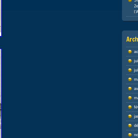
S
2e
l’
Arch
ao
ju
ju
m
av
m
fé
ja
d
n