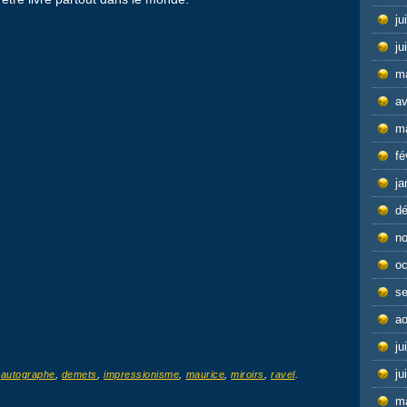
ju
r
ju
m
av
m
fé
ja
d
n
oc
s
ao
ju
ju
d
autographe
,
demets
,
impressionisme
,
maurice
,
miroirs
,
ravel
.
m