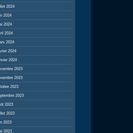
illet 2024
in 2024
ai 2024
ril 2024
ars 2024
vrier 2024
nvier 2024
écembre 2023
ovembre 2023
tobre 2023
eptembre 2023
ût 2023
illet 2023
in 2023
ai 2023