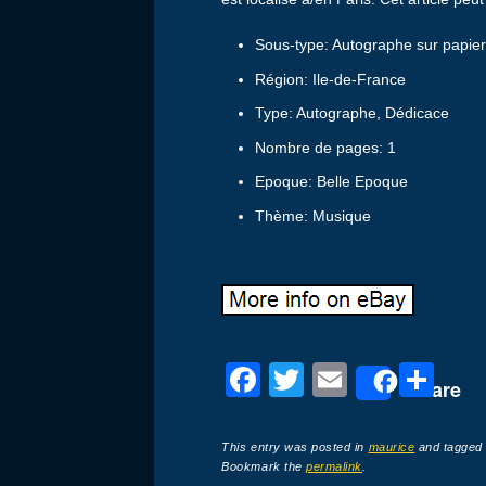
Sous-type: Autographe sur papie
Région: Ile-de-France
Type: Autographe, Dédicace
Nombre de pages: 1
Epoque: Belle Epoque
Thème: Musique
F
T
E
P
Share
a
wi
m
ar
c
tt
ail
ta
This entry was posted in
maurice
and tagge
Bookmark the
permalink
.
e
er
g