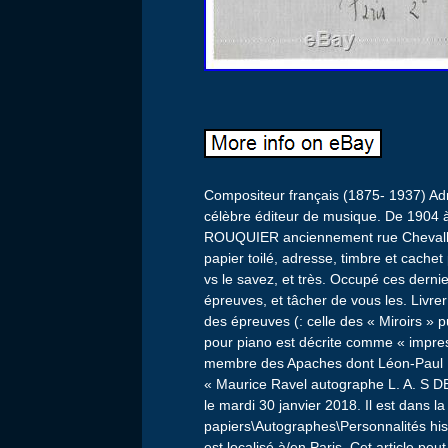
Compositeur français (1875- 1937) 
célèbre éditeur de musique. De 1904 à
ROUQUIER anciennement rue Chevallier 
papier toilé, adresse, timbre et cache
vs le savez, et très. Occupé ces dernie
épreuves, et tâcher de vous les. Livrer
des épreuves (: celle des « Miroirs »
pour piano est décrite comme « impres
membre des Apaches dont Léon-Paul Fa
« Maurice Ravel autographe L. A. S D
le mardi 30 janvier 2018. Il est dans la
papiers\Autographes\Personnalités hist
est localisé à/en Paris. Cet article peu