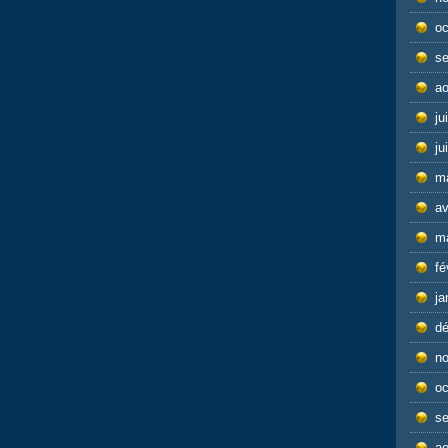
oc
s
ao
ju
ju
m
av
m
fé
ja
d
n
oc
s
ao