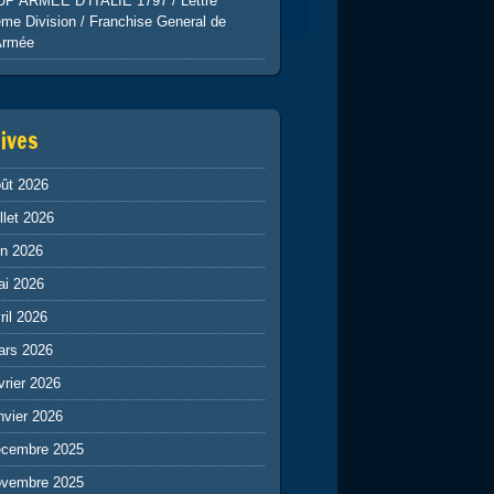
UP ARMEE D’ITALIE 1797 / Lettre
me Division / Franchise General de
Armée
ives
ût 2026
illet 2026
in 2026
ai 2026
ril 2026
ars 2026
vrier 2026
nvier 2026
écembre 2025
ovembre 2025