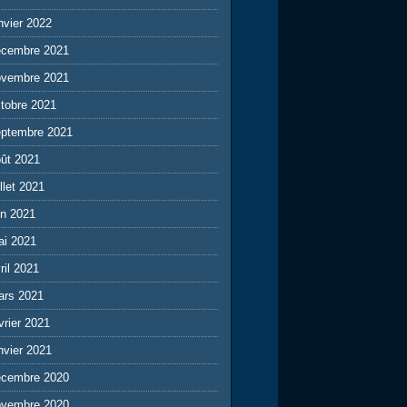
nvier 2022
écembre 2021
ovembre 2021
tobre 2021
eptembre 2021
ût 2021
illet 2021
in 2021
ai 2021
ril 2021
ars 2021
vrier 2021
nvier 2021
écembre 2020
ovembre 2020