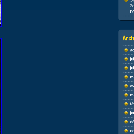
S
2e
l’
Arch
ao
ju
ju
m
av
m
fé
ja
d
n