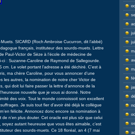
oc
s
ao
ju
s-Muets. SICARD (Roch Ambroise Cucurron, dit l’abbé)
ju
dagogue français, instituteur des sourds-muets. Lettre
m
de Paul-Victor de Sèze à l’école de médecine de
av
i-ci : Suzanne-Caroline de Raymond de Sallegourde.
5 cm. Le volet portant l’adresse a été déchiré. C’est à
m
écris, ma chère Caroline, pour vous annoncer d’une
fé
s les autres, la nomination de notre cher Victor de
s, qui doit lui faire passer la lettre d’annonce de la
ja
 l’heureuse nouvelle que je vous ai donné. Notre
d
imité des voix. Tout le monde connoissoit son excellent
suffrages. Je suis tout fier d’avoir été déjà le collègue
n
 m’en félicite. Annoncez donc encore sa nomination à
oc
t de n’en plus douter. Cet oracle est plus sûr que celui
s
, soyez autant heureuse que vous êtes aimable, c’est
nstituteur des sourds-muets. Ce 18 floréal, an 4 (7 mai
ao