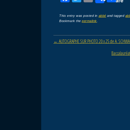
Share
a
wi
m
ar
c
tt
ail
ta
This entry was posted in
abbé
and tagged
ab
Bookmark the
permalink
.
e
er
g
b
er
Post navigation
←
AUTOGRAPHE SUR PHOTO 20 x 25 de A. SCHWAR
o
o
Baccalauréa
k