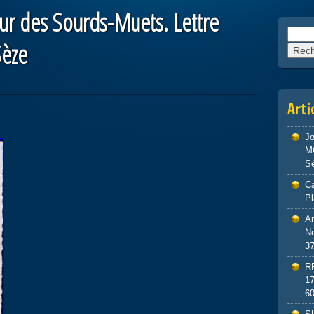
eur des Sourds-Muets. Lettre
Reche
Sèze
Arti
J
M
S
Ca
P
An
No
3
R
1
6