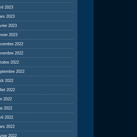
ril 2023
ars 2023
vrier 2023
nvier 2023
écembre 2022
ovembre 2022
tobre 2022
eptembre 2022
ût 2022
illet 2022
in 2022
ai 2022
ril 2022
ars 2022
vrier 2022