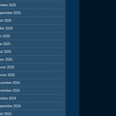
tobre 2025
eptembre 2025
ût 2025
illet 2025
in 2025
ai 2025
ril 2025
ars 2025
vrier 2025
nvier 2025
écembre 2024
ovembre 2024
tobre 2024
eptembre 2024
ût 2024