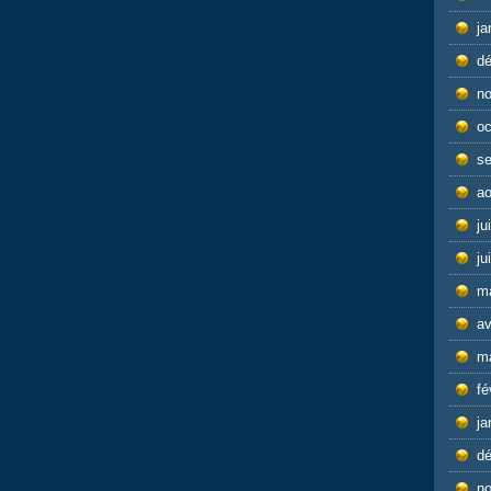
ja
d
n
oc
s
ao
ju
ju
m
av
m
fé
ja
d
n