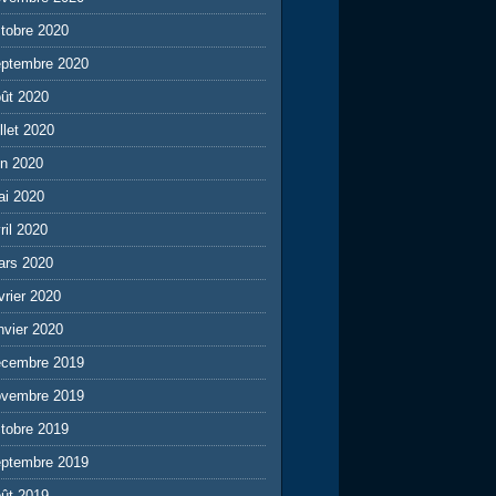
tobre 2020
eptembre 2020
ût 2020
illet 2020
in 2020
ai 2020
ril 2020
ars 2020
vrier 2020
nvier 2020
écembre 2019
ovembre 2019
tobre 2019
eptembre 2019
ût 2019