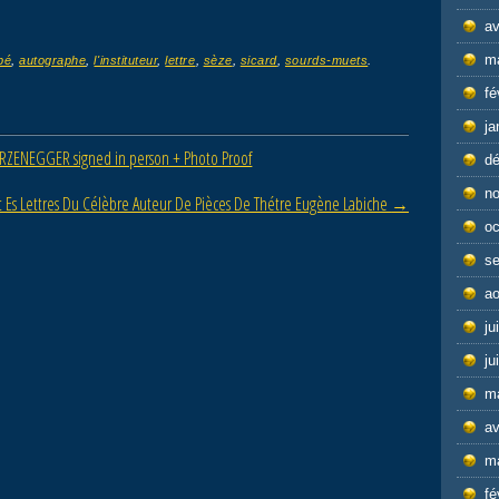
av
m
bé
,
autographe
,
l'instituteur
,
lettre
,
sèze
,
sicard
,
sourds-muets
.
fé
ja
ZENEGGER signed in person + Photo Proof
d
n
t Es Lettres Du Célèbre Auteur De Pièces De Thétre Eugène Labiche
→
oc
s
ao
ju
ju
m
av
m
fé