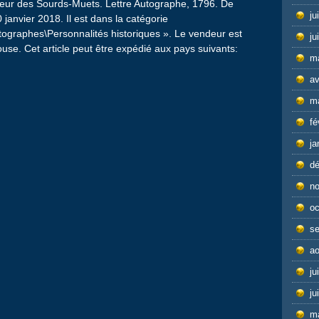
uteur des Sourds-Muets. Lettre Autographe, 1796. De
ju
janvier 2018. Il est dans la catégorie
utographes\Personnalités historiques ». Le vendeur est
ju
ouse. Cet article peut être expédié aux pays suivants:
m
av
m
r
fé
ja
d
n
oc
s
ao
ju
ju
m