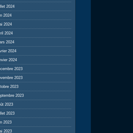
illet 2024
in 2024
ai 2024
ril 2024
ars 2024
vrier 2024
nvier 2024
écembre 2023
ovembre 2023
tobre 2023
eptembre 2023
ût 2023
illet 2023
in 2023
ai 2023