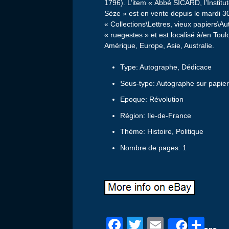
1796). L’item « Abbé SICARD, l’Instit
Sèze » est en vente depuis le mardi 30 
« Collections\Lettres, vieux papiers\A
« ruegestes » et est localisé à/en Toul
Amérique, Europe, Asie, Australie.
Type: Autographe, Dédicace
Sous-type: Autographe sur papie
Epoque: Révolution
Région: Ile-de-France
Thème: Histoire, Politique
Nombre de pages: 1
F
T
E
P