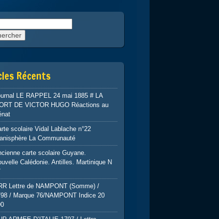
rcher :
cles Récents
ournal LE RAPPEL 24 mai 1885 # LA
ORT DE VICTOR HUGO Réactions au
énat
rte scolaire Vidal Lablache n°22
lanisphère La Communauté
cienne carte scolaire Guyane.
uvelle Calédonie. Antilles. Martinique N
7
RR Lettre de NAMPONT (Somme) /
798 / Marque 76/NAMPONT Indice 20
00