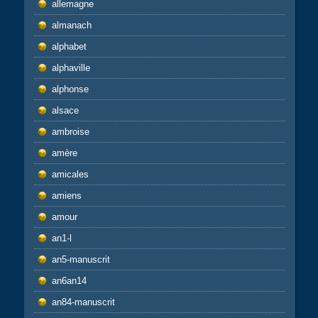
allemagne
almanach
alphabet
alphaville
alphonse
alsace
ambroise
amère
amicales
amiens
amour
an1-l
an5-manuscrit
an6an14
an84-manuscrit