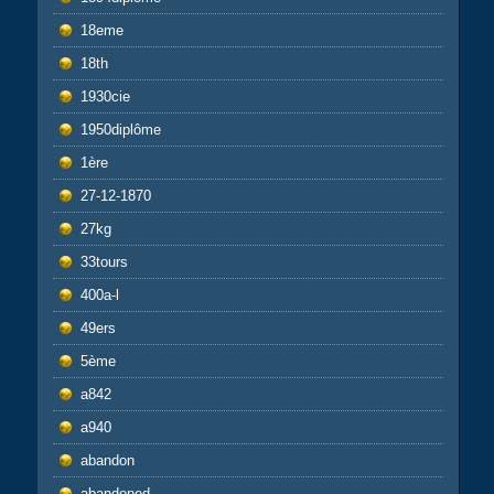
18eme
18th
1930cie
1950diplôme
1ère
27-12-1870
27kg
33tours
400a-l
49ers
5ème
a842
a940
abandon
abandoned