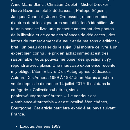
Anne Marie Blanc , Christian Didelot , Michel Drucker ,
Hervé Bazin au total 3 dédicaces! , Philippe Séguin ,
Jacques Chancel , Jean d’Ormesson , et encore bien
d’autres dont les signatures sont difficiles à identifier.. Je
fournis avec ce livre une pochette contenant des photos
de la librairie et de çertaines séances de dédicaces , des
lettres de remerciement d’auteur et de maisons d’éditions ,
bref , un beau dossier du le sujet! J’ai montré ce livre à un
expert bien connu , le prix en achat immediat est très
raisonnable. Vous pouvez me poser des questions , j’y
répondrai avec plaisir. Une mauvaise experience récente
m’y oblige. L’item « Livre D’or, Autographes Dédicaces
Auteurs Des Années 1959 À 1987 Jean Marais » est en
vente depuis le dimanche 14 juillet 2019. Il est dans la
catégorie « Collections\Lettres, vieux
papiers\Autographes\Autres ». Le vendeur est
« ambiance-d*autrefois » et est localisé à/en chânes,
Bourgogne. Cet article peut être expédié au pays suivant:
France.
Epoque: Années 1959