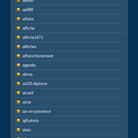
adrien
ae988
affaire
affiche
affiche1871
affiches
affranchissement
agenda
ahma
ai105-diplome
aicard
aime
aix-en-provence
aj8-photo
alain