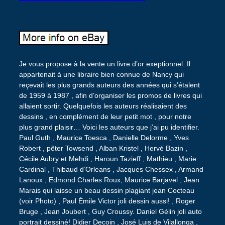
Je vous propose à la vente un livre d’or exeptionnel. Il
appartenait à une libraire bien connue de Nancy qui
reçevait les plus grands auteurs des années qui s’étalent
de 1959 à 1987 , afin d’organiser les promos de livres qui
allaient sortir. Quelquefois les auteurs réalisaient des
dessins , en complément de leur petit mot , pour notre
plus grand plaisir… Voici les auteurs que j’ai pu identifier.
Paul Guth , Maurice Toesca , Danielle Delorme , Yves
Robert , pêter Towsend , Alban Kristel , Hervé Bazin ,
Cécile Aubry et Mehdi , Haroun Tazieff , Mathieu , Marie
Cardinal , Thibaud d’Orleans , Jacques Chessex , Armand
Lanoux , Edmond Charles Roux, Maurice Barjavel , Jean
Marais qui laisse un beau dessin plagiant jean Cocteau
(voir Photo) , Paul Émile Victor joli dessin aussi! , Roger
Bruge , Jean Joubert , Guy Croussy. Daniel Gélin joli auto
portrait dessiné! Didier Decoin , José Luis de Vilallonga ,