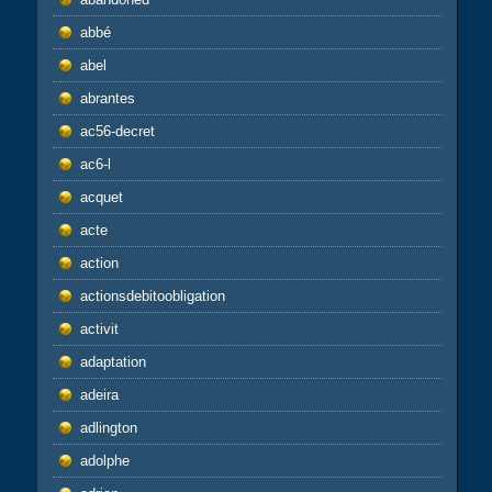
abbé
abel
abrantes
ac56-decret
ac6-l
acquet
acte
action
actionsdebitoobligation
activit
adaptation
adeira
adlington
adolphe