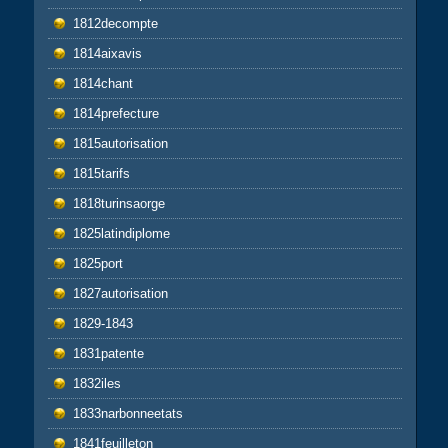
1812decompte
1814aixavis
1814chant
1814prefecture
1815autorisation
1815tarifs
1818turinsaorge
1825latindiplome
1825port
1827autorisation
1829-1843
1831patente
1832iles
1833narbonneetats
1841feuilleton