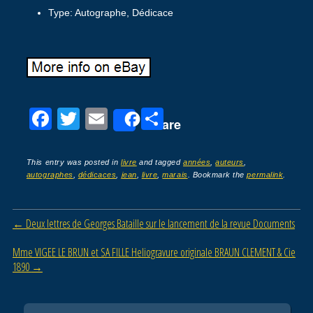
Type: Autographe, Dédicace
F
T
E
P
Share
a
wi
m
ar
c
tt
ail
ta
This entry was posted in
livre
and tagged
années
,
auteurs
,
autographes
,
dédicaces
,
jean
,
livre
,
marais
. Bookmark the
permalink
.
e
er
g
b
er
Post navigation
←
Deux lettres de Georges Bataille sur le lancement de la revue Documents
o
o
Mme VIGEE LE BRUN et SA FILLE Heliogravure originale BRAUN CLEMENT & Cie
1890
→
k