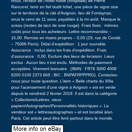
Roux, recteur de l’hôtel noble (hospitale) de Pierre
Rancorel, tenir en fief dudit hôtel, une pièce de vigne sise
sur le territoire de la cité d’Avignon, lieu dit Fontaynas,
sous le cens de 11 sous, payables à la mi-août. Manque le
sceau (restes de lacs de soie rouge). Frais fixes : mêmes
coûts pour tous les acheteurs. Lettre recommandée –
15,00. Remise en mains propres – 0,00 (29, rue de Condé
– 75006 Paris). Délai d’expédition : 1 jour ouvrable.
Assurance : inclus dans les frais d’expédition. Frais
d’assurance : 0,00. Exclure des lieux de livraison. Lieux
exclus : Aucun lieu n’est exclu. Méthodes de paiement
acceptées. Virement bancaire : (IBAN : FR76 3000 4008
8200 0100 2373 669 ; BIC : BNPAFRPPPRG). Contactez-
nous pour toute question. L’item « Belle charte du XIIIe
pour l’acensement d’une vigne à Avignon » est en vente
depuis le vendredi 2 février 2018. Il est dans la catégorie
« Collections\Lettres, vieux
papiers\Autographes\Personnalités historiques ». Le
vendeur est « lettresautographes » et est localisé à/en
Paris. Cet article peut être livré partout dans le monde.