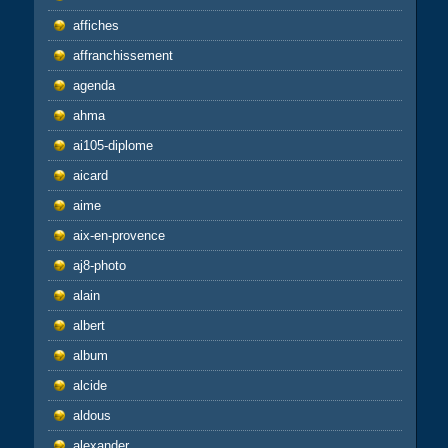
affiches
affranchissement
agenda
ahma
ai105-diplome
aicard
aime
aix-en-provence
aj8-photo
alain
albert
album
alcide
aldous
alexander