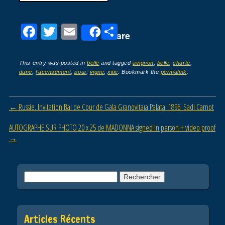
F
T
E
P
Share
a
wi
m
ar
c
tt
ail
ta
This entry was posted in
belle
and tagged
avignon
,
belle
,
charte
,
dune
,
l'acensement
,
pour
,
vigne
,
xiiie
. Bookmark the
permalink
.
e
er
g
b
er
Post navigation
←
Russie. Invitation Bal de Cour de Gala Granovitaïa Palata. 1896. Sadi Carnot
o
o
AUTOGRAPHE SUR PHOTO 20 x 25 de MADONNA signed in person + video proof
→
k
Rechercher :
Articles Récents