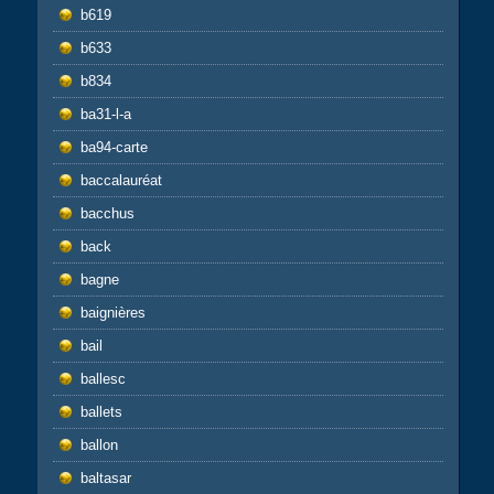
b619
b633
b834
ba31-l-a
ba94-carte
baccalauréat
bacchus
back
bagne
baignières
bail
ballesc
ballets
ballon
baltasar