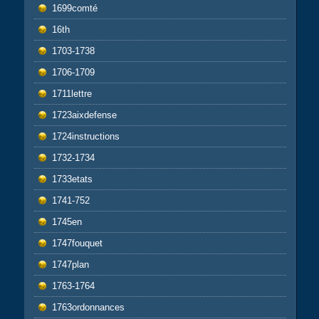
1699comté
16th
1703-1738
1706-1709
1711lettre
1723aixdefense
1724instructions
1732-1734
1733etats
1741-752
1745en
1747fouquet
1747plan
1763-1764
1763ordonnances