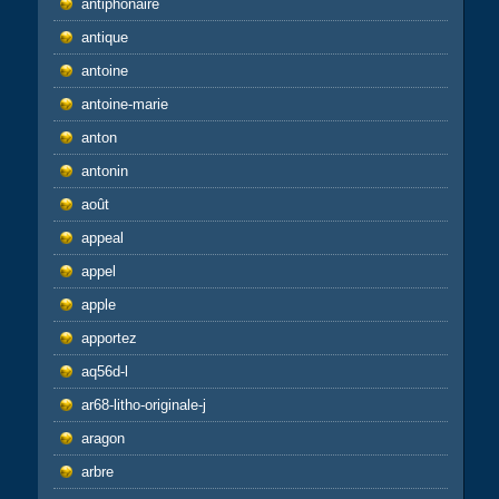
antiphonaire
antique
antoine
antoine-marie
anton
antonin
août
appeal
appel
apple
apportez
aq56d-l
ar68-litho-originale-j
aragon
arbre