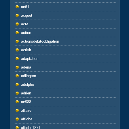
ac6-l
acquet
acte
action
actionsdebitoobligation
activit
adaptation
adeira
adlington
adolphe
adrien
ae988
affaire
affiche
affiche1871