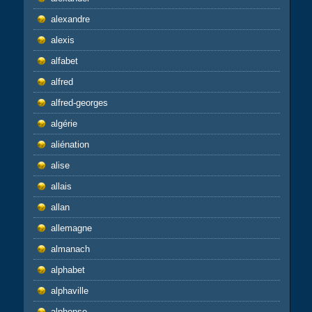
alexandre
alexis
alfabet
alfred
alfred-georges
algérie
aliénation
alise
allais
allan
allemagne
almanach
alphabet
alphaville
alphonse