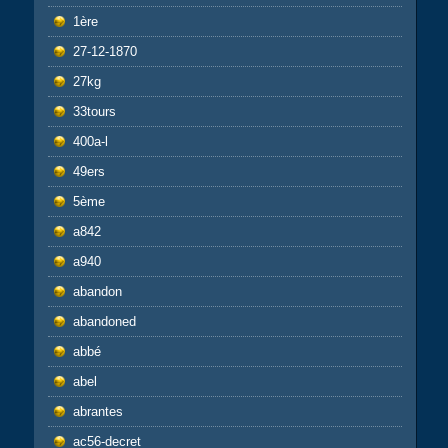
1ère
27-12-1870
27kg
33tours
400a-l
49ers
5ème
a842
a940
abandon
abandoned
abbé
abel
abrantes
ac56-decret