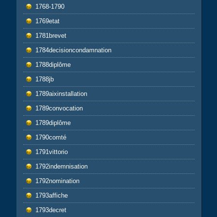
1768-1790
1769etat
1781brevet
1784decisioncondamnation
1788diplôme
1788jb
1789aixinstallation
1789convocation
1789diplôme
1790comté
1791vittorio
1792indemnisation
1792nomination
1793affiche
1793decret