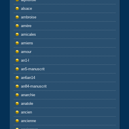
alsace
ambroise
amère
amicales
amiens
amour
an1-l
an5-manuscrit
an6an14
an84-manuscrit
anarchie
anatole
ancien
ancienne