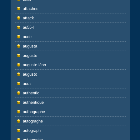
attaches
attack
au55-l
aude
augusta
auguste
auguste-léon
augusto
aura
authentic
authentique
authographe
autograghe
autograph
autographe