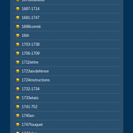
1687-1714
1691-1747
1699comté
16th
1703-1738
1706-1709
1711lettre
1723aixdefense
1724instructions
1732-1734
1733etats
1741-752
1745en
1747fouquet