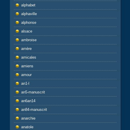
alphabet
alphaville
alphonse
alsace
ambroise
amère
amicales
amiens
amour
an1-l
an5-manuscrit
an6an14
an84-manuscrit
anarchie
anatole