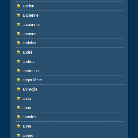
ancien
ancienne
anciennes
anciens
andelys
andré
andrea
anemone
angoulême
animojis
anita
anna
annales
anne
année