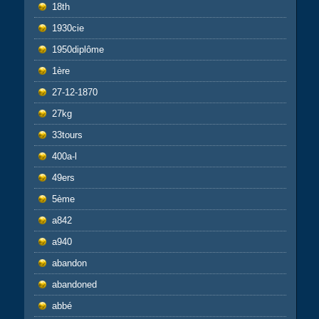
18th
1930cie
1950diplôme
1ère
27-12-1870
27kg
33tours
400a-l
49ers
5ème
a842
a940
abandon
abandoned
abbé