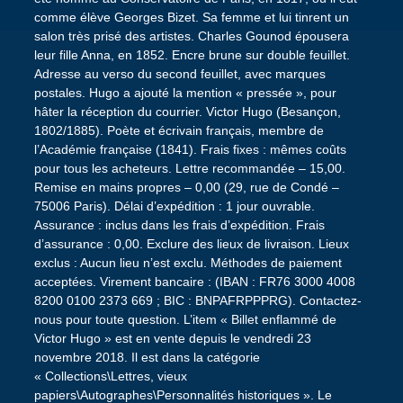
comme élève Georges Bizet. Sa femme et lui tinrent un
salon très prisé des artistes. Charles Gounod épousera
leur fille Anna, en 1852. Encre brune sur double feuillet.
Adresse au verso du second feuillet, avec marques
postales. Hugo a ajouté la mention « pressée », pour
hâter la réception du courrier. Victor Hugo (Besançon,
1802/1885). Poète et écrivain français, membre de
l’Académie française (1841). Frais fixes : mêmes coûts
pour tous les acheteurs. Lettre recommandée – 15,00.
Remise en mains propres – 0,00 (29, rue de Condé –
75006 Paris). Délai d’expédition : 1 jour ouvrable.
Assurance : inclus dans les frais d’expédition. Frais
d’assurance : 0,00. Exclure des lieux de livraison. Lieux
exclus : Aucun lieu n’est exclu. Méthodes de paiement
acceptées. Virement bancaire : (IBAN : FR76 3000 4008
8200 0100 2373 669 ; BIC : BNPAFRPPPRG). Contactez-
nous pour toute question. L’item « Billet enflammé de
Victor Hugo » est en vente depuis le vendredi 23
novembre 2018. Il est dans la catégorie
« Collections\Lettres, vieux
papiers\Autographes\Personnalités historiques ». Le