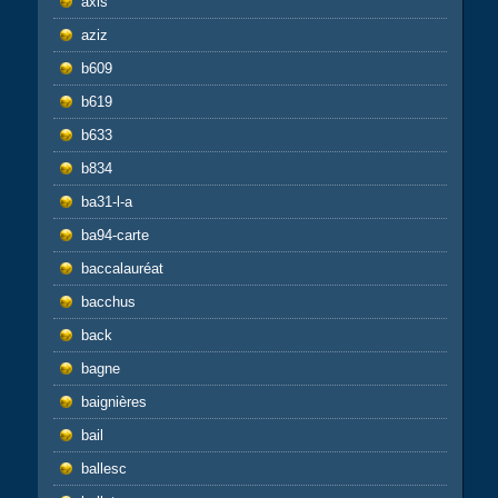
axis
aziz
b609
b619
b633
b834
ba31-l-a
ba94-carte
baccalauréat
bacchus
back
bagne
baignières
bail
ballesc