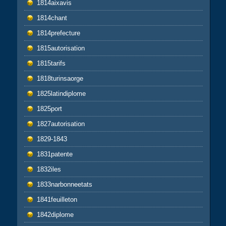
1814aixavis
1814chant
1814prefecture
1815autorisation
1815tarifs
1818turinsaorge
1825latindiplome
1825port
1827autorisation
1829-1843
1831patente
1832iles
1833narbonneetats
1841feuilleton
1842diplome