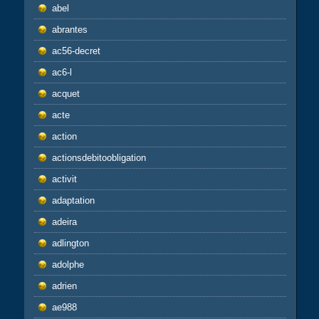
abel
abrantes
ac56-decret
ac6-l
acquet
acte
action
actionsdebitoobligation
activit
adaptation
adeira
adlington
adolphe
adrien
ae988