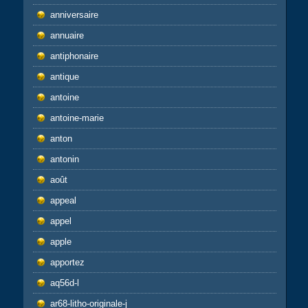
anniversaire
annuaire
antiphonaire
antique
antoine
antoine-marie
anton
antonin
août
appeal
appel
apple
apportez
aq56d-l
ar68-litho-originale-j