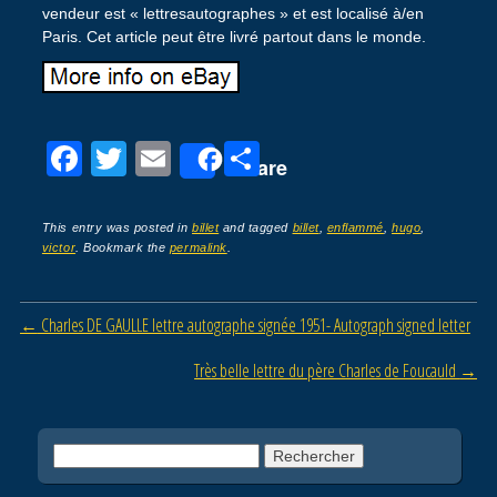
vendeur est « lettresautographes » et est localisé à/en
Paris. Cet article peut être livré partout dans le monde.
F
T
E
P
Share
a
wi
m
ar
c
tt
ail
ta
This entry was posted in
billet
and tagged
billet
,
enflammé
,
hugo
,
victor
. Bookmark the
permalink
.
e
er
g
b
er
Post navigation
←
Charles DE GAULLE lettre autographe signée 1951- Autograph signed letter
o
o
Très belle lettre du père Charles de Foucauld
→
k
Rechercher :