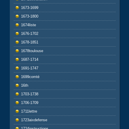
1673-1699
1673-1800
1674liste
1676-1702
1678-1851
1678toulouse
1687-1714
1691-1747
1699comté
16th
1703-1738
1706-1709
1711lettre
1723aixdefense
1724instructions