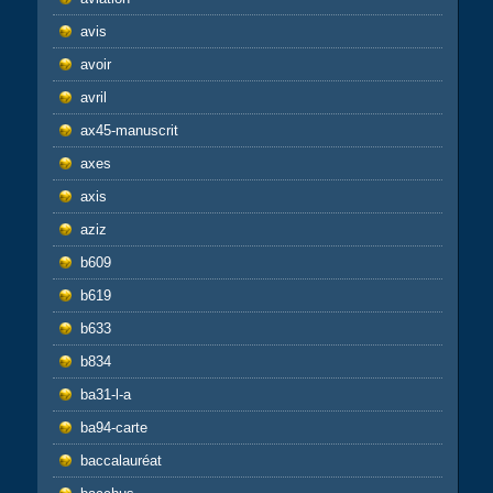
avis
avoir
avril
ax45-manuscrit
axes
axis
aziz
b609
b619
b633
b834
ba31-l-a
ba94-carte
baccalauréat