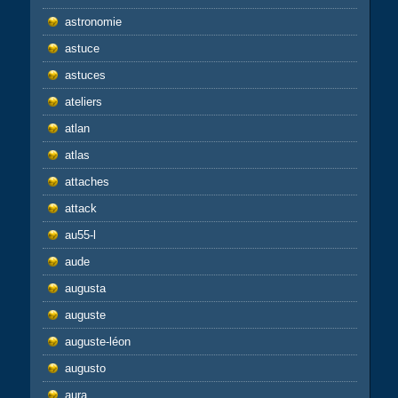
astronomie
astuce
astuces
ateliers
atlan
atlas
attaches
attack
au55-l
aude
augusta
auguste
auguste-léon
augusto
aura