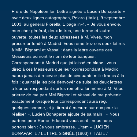
Frère de Napoléon Ier. Lettre signée « Lucien Bonaparte »
avec deux lignes autographes, Pelaro (Italie), 9 septembre
1803, au général Fiorella, 1 page in-4. « Je vous envoie,
mon cher général, deux lettres, une ferme et lautre
ouverte, toutes les deux adressées à M. Vives, mon
procureur fondé à Madrid. Vous remettrez ces deux lettres
à MM. Bignami et Vassal : dans la lettre ouverte ces
Messieurs écriront le nom de leur banquier.
Correspondant à Madrid que jai laissé en blanc : vous
direz à ces Messieurs que leur correspondant à Madrid
naura jamais à recevoir plus de cinquante mille francs à la
fois : quainsi je les prie denvoyér de suite les deux lettres
à leur correspondant qui les remettra lui-même à M. Vous
prierez de ma part MM Bignoni et Vassal de me prévenir
exactement lorsque leur correspondant aura reçu
quelques somme, et je tirerai à mesure sur eux pour la
réaliser ». Lucien Bonaparte ajoute de sa main : « Nous
partons pour Rome. Edouard vous écrit : nous nous
portons bien : Je vous embrasse. L’item « LUCIEN
BONAPARTE / LETTRE SIGNÉE (1803) / ITALIE /