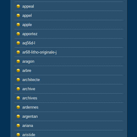
appeal
appel
apple
apportez
aq56d-l
ar68-litho-originale-j
aragon
arbre
architecte
archive
archives
ardennes
argentan
ariana
aristide