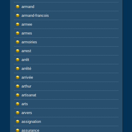
armand
armand-francois
armee
armes
armoiries
arrest
arrêt
arrêté
arrivée
arthur
artisanat
arts
arvers
assignation
assurance