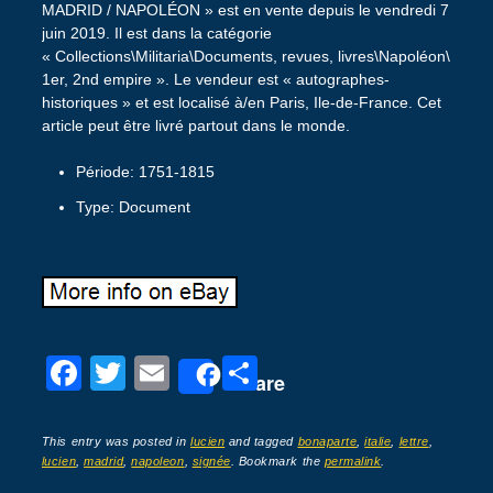
MADRID / NAPOLÉON » est en vente depuis le vendredi 7
juin 2019. Il est dans la catégorie
« Collections\Militaria\Documents, revues, livres\Napoléon\
1er, 2nd empire ». Le vendeur est « autographes-
historiques » et est localisé à/en Paris, Ile-de-France. Cet
article peut être livré partout dans le monde.
Période: 1751-1815
Type: Document
F
T
E
P
Share
a
wi
m
ar
c
tt
ail
ta
This entry was posted in
lucien
and tagged
bonaparte
,
italie
,
lettre
,
lucien
,
madrid
,
napoleon
,
signée
. Bookmark the
permalink
.
e
er
g