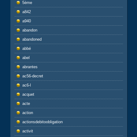
5ème
a842
a940
abandon
abandoned
abbé
abel
abrantes
ac56-decret
ac6-l
acquet
acte
action
actionsdebitoobligation
activit