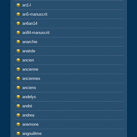
an1-l
an5-manuscrit
an6an14
an84-manuscrit
anarchie
anatole
ancien
ancienne
anciennes
anciens
andelys
andré
andrea
anemone
angoulême