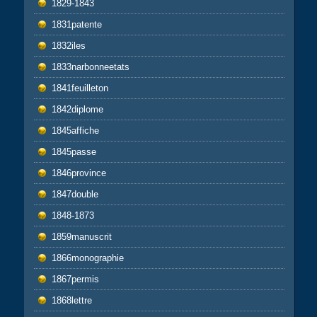
1829-1843
1831patente
1832iles
1833narbonneetats
1841feuilleton
1842diplome
1845affiche
1845passe
1846province
1847double
1848-1873
1859manuscrit
1866monographie
1867permis
1868lettre