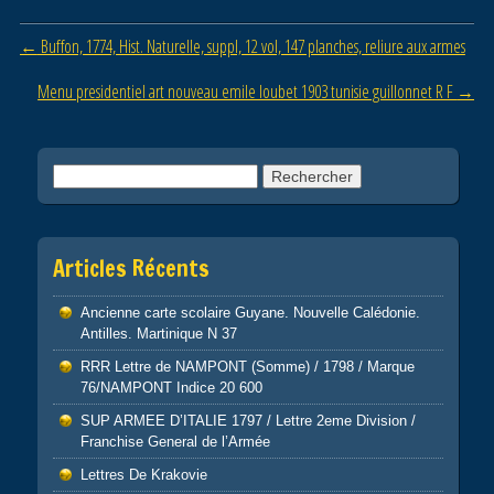
b
er
Post navigation
←
Buffon, 1774, Hist. Naturelle, suppl, 12 vol, 147 planches, reliure aux armes
o
o
Menu presidentiel art nouveau emile loubet 1903 tunisie guillonnet R F
→
k
Rechercher :
Articles Récents
Ancienne carte scolaire Guyane. Nouvelle Calédonie.
Antilles. Martinique N 37
RRR Lettre de NAMPONT (Somme) / 1798 / Marque
76/NAMPONT Indice 20 600
SUP ARMEE D’ITALIE 1797 / Lettre 2eme Division /
Franchise General de l’Armée
Lettres De Krakovie