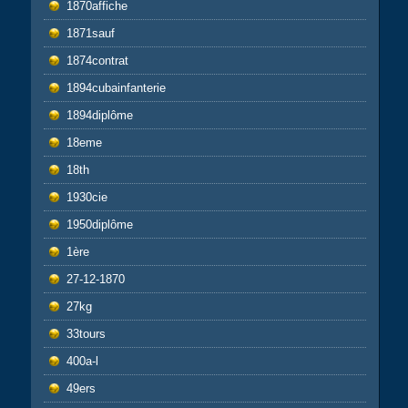
1870affiche
1871sauf
1874contrat
1894cubainfanterie
1894diplôme
18eme
18th
1930cie
1950diplôme
1ère
27-12-1870
27kg
33tours
400a-l
49ers