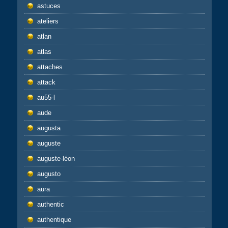
astuces
ateliers
atlan
atlas
attaches
attack
au55-l
aude
augusta
auguste
auguste-léon
augusto
aura
authentic
authentique