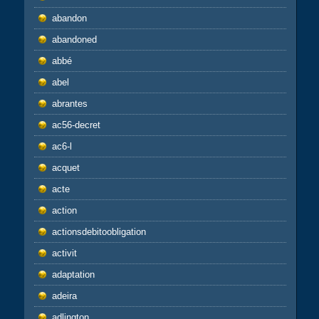
abandon
abandoned
abbé
abel
abrantes
ac56-decret
ac6-l
acquet
acte
action
actionsdebitoobligation
activit
adaptation
adeira
adlington