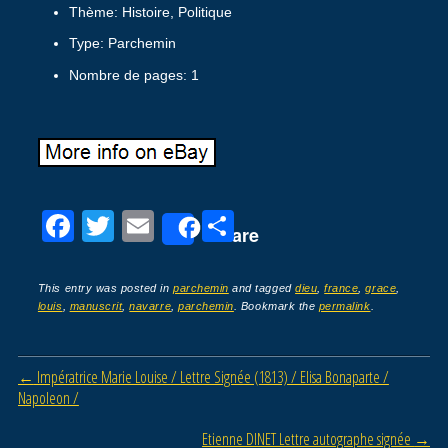
Thème: Histoire, Politique
Type: Parchemin
Nombre de pages: 1
F
T
E
P
Share
a
wi
m
ar
c
tt
ail
ta
This entry was posted in
parchemin
and tagged
dieu
,
france
,
grace
,
louis
,
manuscrit
,
navarre
,
parchemin
. Bookmark the
permalink
.
e
er
g
b
er
Post navigation
←
Impératrice Marie Louise / Lettre Signée (1813) / Elisa Bonaparte /
o
Napoleon /
o
Etienne DINET Lettre autographe signée
→