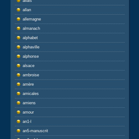
allais
allan
allemagne
almanach
alphabet
alphaville
alphonse
alsace
ambroise
amère
amicales
amiens
amour
an1-l
an5-manuscrit