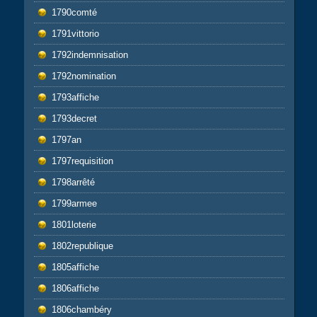
1790comté
1791vittorio
1792indemnisation
1792nomination
1793affiche
1793decret
1797an
1797requisition
1798arrêté
1799armee
1801loterie
1802republique
1805affiche
1806affiche
1806chambéry