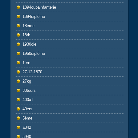
1894cubainfanterie
1894diplôme
18eme
18th
1930cie
1950diplôme
1ère
27-12-1870
27kg
33tours
400a-l
49ers
5ème
a842
a940