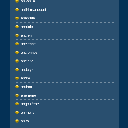
an6an14
an84-manuscrit
anarchie
anatole
ancien
ancienne
anciennes
anciens
andelys
andré
andrea
anemone
angoulême
animojis
anita