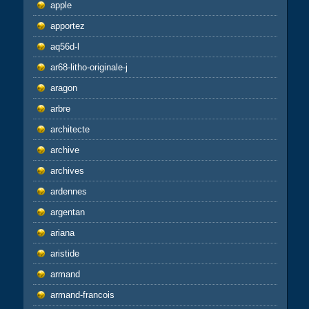
apple
apportez
aq56d-l
ar68-litho-originale-j
aragon
arbre
architecte
archive
archives
ardennes
argentan
ariana
aristide
armand
armand-francois