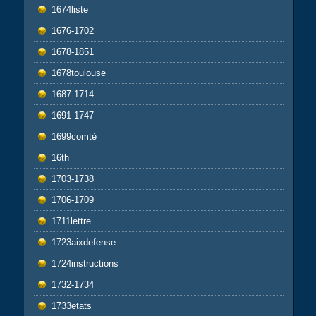
1674liste
1676-1702
1678-1851
1678toulouse
1687-1714
1691-1747
1699comté
16th
1703-1738
1706-1709
1711lettre
1723aixdefense
1724instructions
1732-1734
1733etats