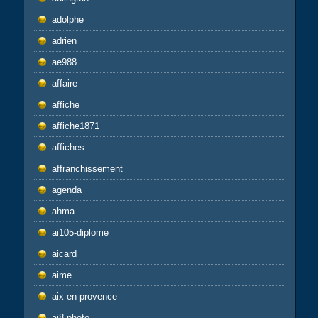
adolphe
adrien
ae988
affaire
affiche
affiche1871
affiches
affranchissement
agenda
ahma
ai105-diplome
aicard
aime
aix-en-provence
aj8-photo