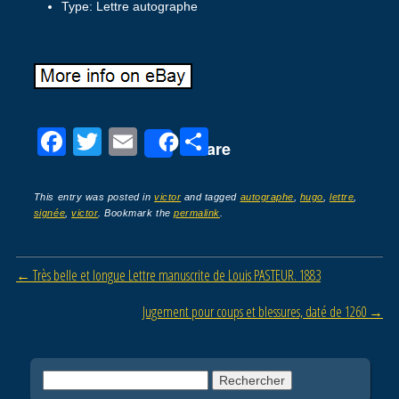
Type: Lettre autographe
F
T
E
P
Share
a
wi
m
ar
c
tt
ail
ta
This entry was posted in
victor
and tagged
autographe
,
hugo
,
lettre
,
signée
,
victor
. Bookmark the
permalink
.
e
er
g
b
er
Post navigation
←
Très belle et longue Lettre manuscrite de Louis PASTEUR. 1883
o
o
Jugement pour coups et blessures, daté de 1260
→
k
Rechercher :