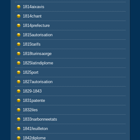
1814aixavis
1814chant
1814prefecture
1815autorisation
1815tarifs
1818turinsaorge
1825latindiplome
1825port
1827autorisation
1829-1843
1831patente
1832iles
1833narbonneetats
1841feuilleton
1842diplome