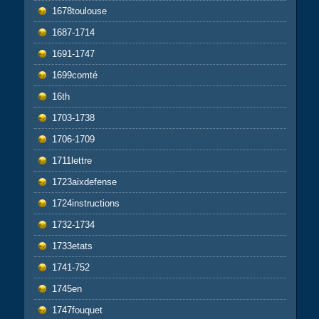
1678toulouse
1687-1714
1691-1747
1699comté
16th
1703-1738
1706-1709
1711lettre
1723aixdefense
1724instructions
1732-1734
1733etats
1741-752
1745en
1747fouquet