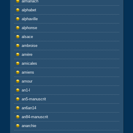
almanach
alphabet
alphaville
alphonse
alsace
ambroise
amère
amicales
amiens
amour
an1-l
an5-manuscrit
an6an14
an84-manuscrit
anarchie