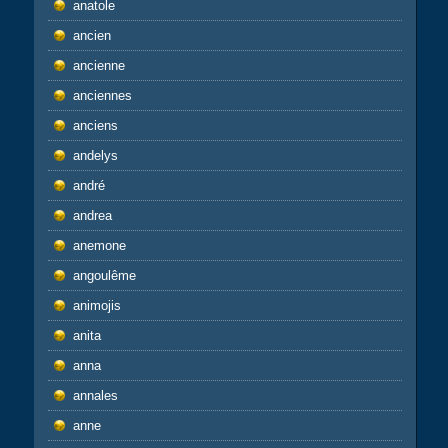
anatole
ancien
ancienne
anciennes
anciens
andelys
andré
andrea
anemone
angoulême
animojis
anita
anna
annales
anne