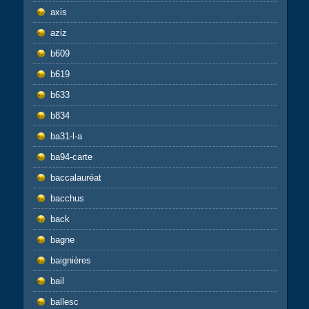
axis
aziz
b609
b619
b633
b834
ba31-l-a
ba94-carte
baccalauréat
bacchus
back
bagne
baignières
bail
ballesc