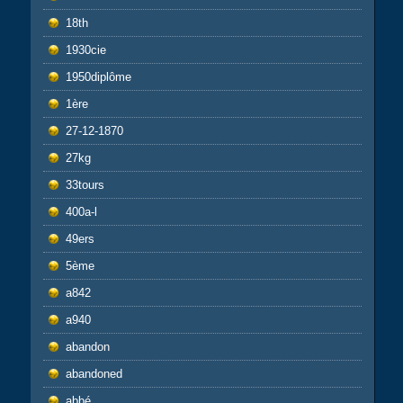
18th
1930cie
1950diplôme
1ère
27-12-1870
27kg
33tours
400a-l
49ers
5ème
a842
a940
abandon
abandoned
abbé