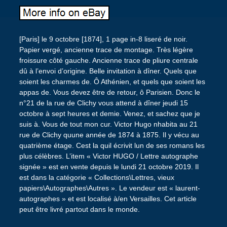
[Paris] le 9 octobre [1874], 1 page in-8 liseré de noir.
Papier vergé, ancienne trace de montage. Très légère
froissure côté gauche. Ancienne trace de pliure centrale
dû à l’envoi d’origine. Belle invitation à dîner. Quels que
soient les charmes de. Ô Athénien, et quels que soient les
appas de. Vous devez être de retour, ô Parisien. Donc le
n°21 de la rue de Clichy vous attend à dîner jeudi 15
octobre à sept heures et demie. Venez, et sachez que je
suis à. Vous de tout mon cur. Victor Hugo nhabita au 21
rue de Clichy quune année de 1874 à 1875. Il y vécu au
quatrième étage. Cest la quil écrivit lun de ses romans les
plus célèbres. L’item « Victor HUGO / Lettre autographe
signée » est en vente depuis le lundi 21 octobre 2019. Il
est dans la catégorie « Collections\Lettres, vieux
papiers\Autographes\Autres ». Le vendeur est « laurent-
autographes » et est localisé à/en Versailles. Cet article
peut être livré partout dans le monde.