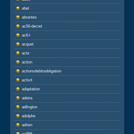
abel
abrantes
ac56-decret
ac6-l
acquet
acte
action
actionsdebitoobligation
activit
adaptation
adeira
adlington
adolphe
adrien
ae988