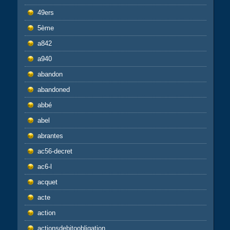
49ers
5ème
a842
a940
abandon
abandoned
abbé
abel
abrantes
ac56-decret
ac6-l
acquet
acte
action
actionsdebitoobligation