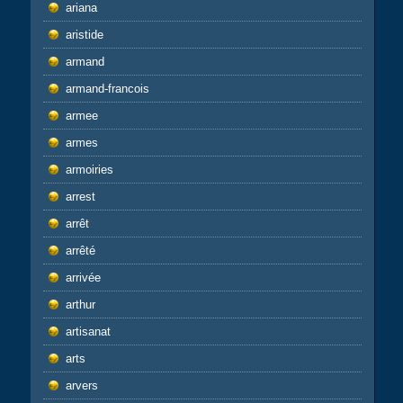
ariana
aristide
armand
armand-francois
armee
armes
armoiries
arrest
arrêt
arrêté
arrivée
arthur
artisanat
arts
arvers