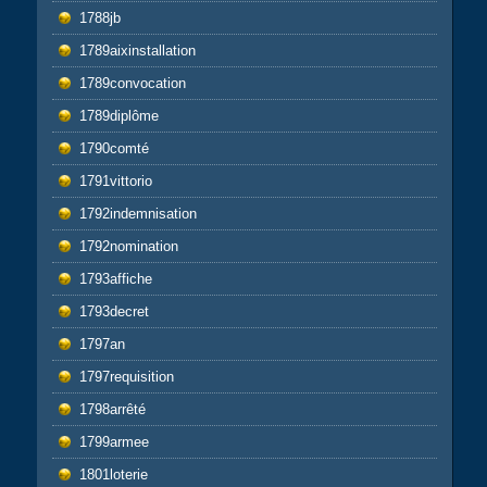
1788jb
1789aixinstallation
1789convocation
1789diplôme
1790comté
1791vittorio
1792indemnisation
1792nomination
1793affiche
1793decret
1797an
1797requisition
1798arrêté
1799armee
1801loterie