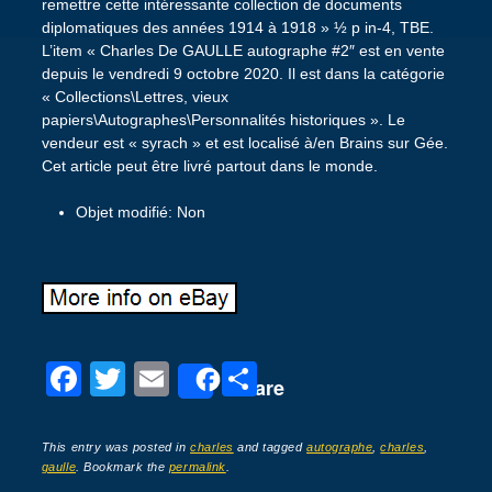
remettre cette intéressante collection de documents
diplomatiques des années 1914 à 1918 » ½ p in-4, TBE.
L’item « Charles De GAULLE autographe #2″ est en vente
depuis le vendredi 9 octobre 2020. Il est dans la catégorie
« Collections\Lettres, vieux
papiers\Autographes\Personnalités historiques ». Le
vendeur est « syrach » et est localisé à/en Brains sur Gée.
Cet article peut être livré partout dans le monde.
Objet modifié: Non
F
T
E
P
Share
a
wi
m
ar
c
tt
ail
ta
This entry was posted in
charles
and tagged
autographe
,
charles
,
gaulle
. Bookmark the
permalink
.
e
er
g