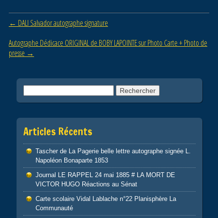
b
er
Post navigation
←
DALI Salvador autographe signature
o
o
Autographe Dédicace ORIGINAL de BOBY LAPOINTE sur Photo Carte + Photo de
presse
→
k
Rechercher :
Articles Récents
Tascher de La Pagerie belle lettre autographe signée L.
Napoléon Bonaparte 1853
Journal LE RAPPEL 24 mai 1885 # LA MORT DE
VICTOR HUGO Réactions au Sénat
Carte scolaire Vidal Lablache n°22 Planisphère La
Communauté