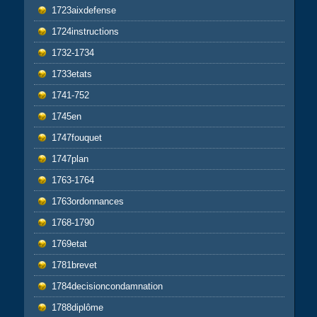
1723aixdefense
1724instructions
1732-1734
1733etats
1741-752
1745en
1747fouquet
1747plan
1763-1764
1763ordonnances
1768-1790
1769etat
1781brevet
1784decisioncondamnation
1788diplôme