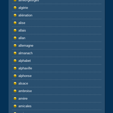
alfred-georges
algérie
aliénation
alise
allais
allan
allemagne
almanach
alphabet
alphaville
alphonse
alsace
ambroise
amère
amicales