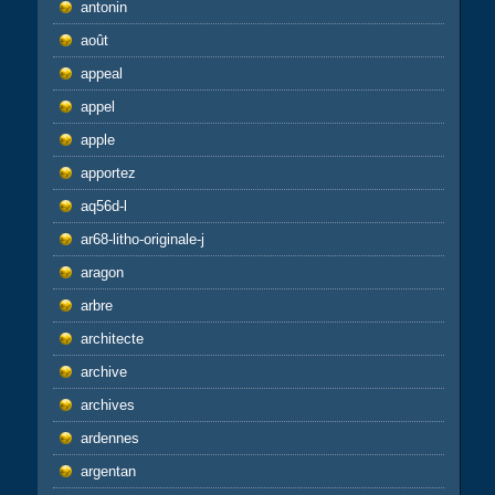
antonin
août
appeal
appel
apple
apportez
aq56d-l
ar68-litho-originale-j
aragon
arbre
architecte
archive
archives
ardennes
argentan