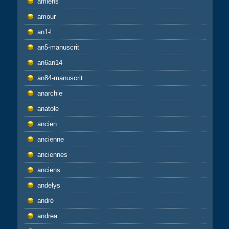
amiens
amour
an1-l
an5-manuscrit
an6an14
an84-manuscrit
anarchie
anatole
ancien
ancienne
anciennes
anciens
andelys
andré
andrea