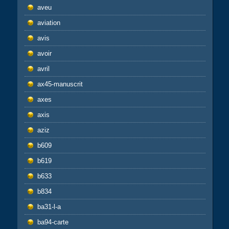
aveu
aviation
avis
avoir
avril
ax45-manuscrit
axes
axis
aziz
b609
b619
b633
b834
ba31-l-a
ba94-carte