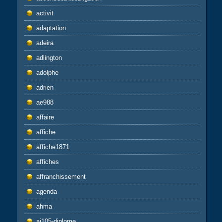
activit
adaptation
adeira
adlington
adolphe
adrien
ae988
affaire
affiche
affiche1871
affiches
affranchissement
agenda
ahma
ai105-diplome