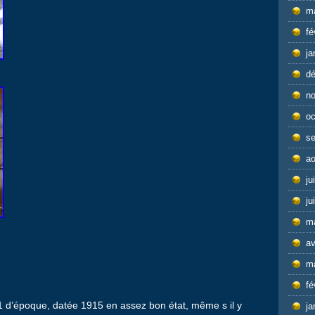
m
fé
ja
d
n
oc
s
ao
ju
ju
m
av
m
fé
1 d’époque, datée 1915 en assez bon état, même s il y
ja