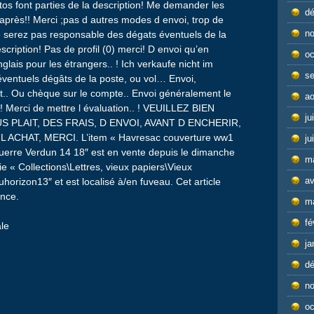
tos font parties de la description! Me demander les
d
après!! Merci ;pas d autres modes d envoi, trop de
n
e serez pas responsable des dégats éventuels de la
cription! Pas de profil (0) merci! D envoi qu’en
oc
ais pour les étrangers.. ! Ich verkaufe nicht im
s
éventuels dégâts de la poste, ou vol… Envoi,
t.. Ou chèque sur le compte.. Envoi généralement le
ao
 Merci de mettre l évaluation.. ! VEUILLEZ BIEN
ju
 PLAIT, DES FRAIS, D ENVOI, AVANT D ENCHERIR,
ACHAT, MERCI. L’item « Havresac couverture ww1
ju
erre Verdun 14 18″ est en vente depuis le dimanche
m
ie « Collections\Lettres, vieux papiers\Vieux
av
horizon13″ et est localisé à/en fuveau. Cet article
ance.
m
fé
le
ja
d
n
oc