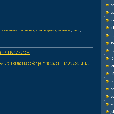
s
ao
ju
ju
ed
campement
,
couverture
,
couvre
,
guerre
,
havresac
,
pieds
,
m
av
m
th Piaf 18 CM X 24 CM
fé
PARTE roi Hollande Napoléon peintres Claude THIENON & SCHEFFER
→
ja
d
n
oc
s
ao
ju