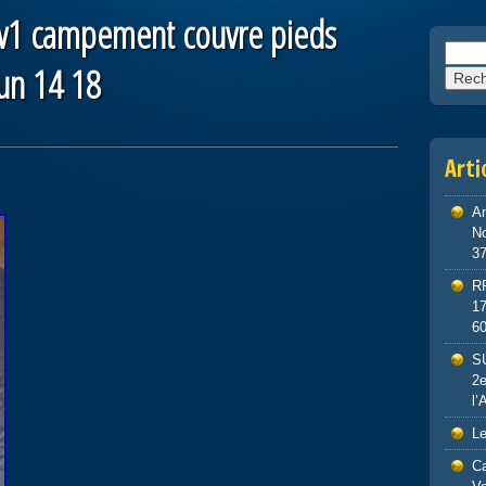
w1 campement couvre pieds
Reche
un 14 18
Arti
An
No
3
R
1
6
S
2e
l’
Le
Ca