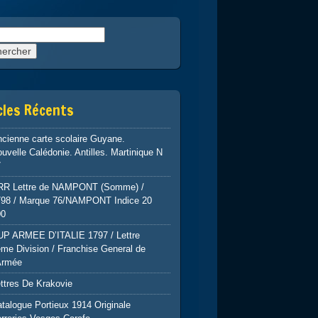
rcher :
cles Récents
cienne carte scolaire Guyane.
uvelle Calédonie. Antilles. Martinique N
7
RR Lettre de NAMPONT (Somme) /
798 / Marque 76/NAMPONT Indice 20
00
UP ARMEE D’ITALIE 1797 / Lettre
me Division / Franchise General de
Armée
ttres De Krakovie
talogue Portieux 1914 Originale