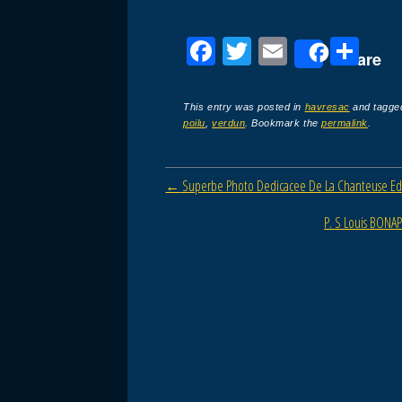
F
T
E
P
Share
a
wi
m
ar
c
tt
ail
ta
This entry was posted in
havresac
and tagg
poilu
,
verdun
. Bookmark the
permalink
.
e
er
g
b
er
Post navigation
←
Superbe Photo Dedicacee De La Chanteuse Edi
o
o
P. S Louis BONA
k