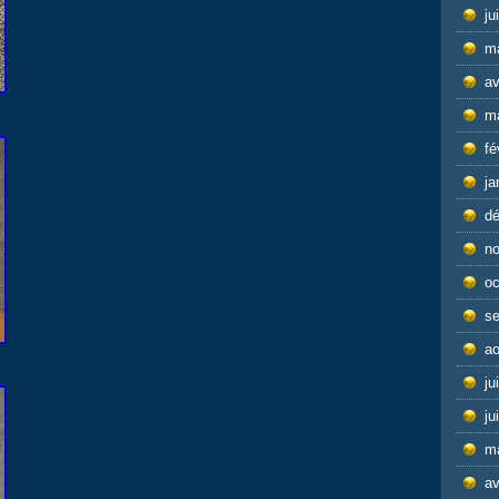
ju
m
av
m
fé
ja
d
n
oc
s
ao
ju
ju
m
av