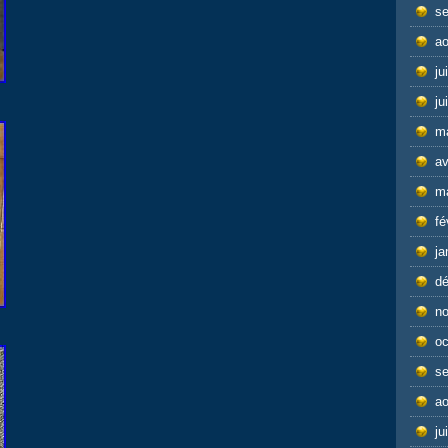
s
ao
ju
ju
m
av
m
fé
ja
d
n
oc
s
ao
ju