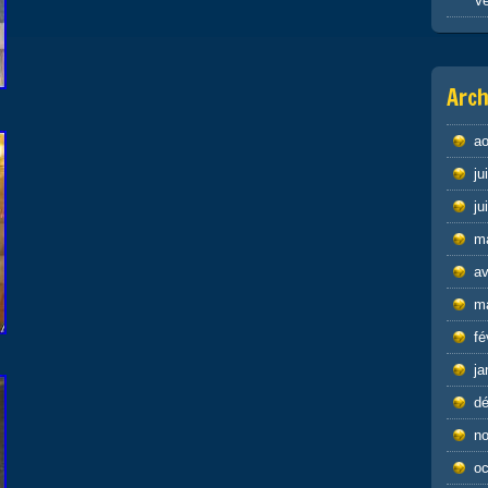
Ve
Arch
ao
ju
ju
m
av
m
fé
ja
d
n
oc