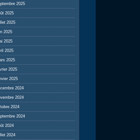
eptembre 2025
ût 2025
illet 2025
in 2025
ai 2025
ril 2025
ars 2025
vrier 2025
nvier 2025
écembre 2024
ovembre 2024
tobre 2024
eptembre 2024
ût 2024
illet 2024