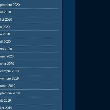
eptembre 2020
ût 2020
illet 2020
in 2020
ai 2020
ril 2020
ars 2020
vrier 2020
nvier 2020
écembre 2019
ovembre 2019
tobre 2019
eptembre 2019
ût 2019
illet 2019