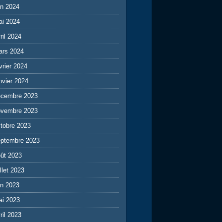
in 2024
ai 2024
ril 2024
ars 2024
vrier 2024
nvier 2024
écembre 2023
ovembre 2023
tobre 2023
eptembre 2023
ût 2023
illet 2023
in 2023
ai 2023
ril 2023