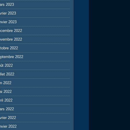
ars 2023
vrier 2023
nvier 2023
écembre 2022
ovembre 2022
tobre 2022
eptembre 2022
ût 2022
illet 2022
in 2022
ai 2022
ril 2022
ars 2022
vrier 2022
nvier 2022