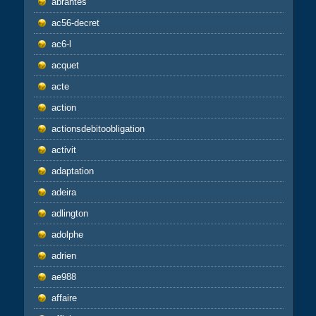
abrantes
ac56-decret
ac6-l
acquet
acte
action
actionsdebitoobligation
activit
adaptation
adeira
adlington
adolphe
adrien
ae988
affaire