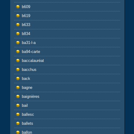
b609
b619
b633
b834
ba31-l-a
ba94-carte
baccalauréat
bacchus
back
bagne
baignières
bail
ballesc
ballets
ballon