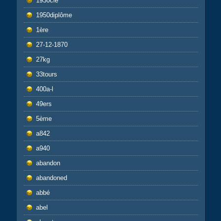
1930cie
1950diplôme
1ère
27-12-1870
27kg
33tours
400a-l
49ers
5ème
a842
a940
abandon
abandoned
abbé
abel