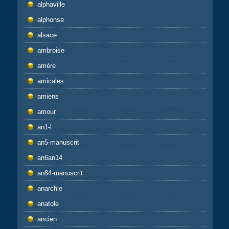
alphaville
alphonse
alsace
ambroise
amère
amicales
amiens
amour
an1-l
an5-manuscrit
an6an14
an84-manuscrit
anarchie
anatole
ancien