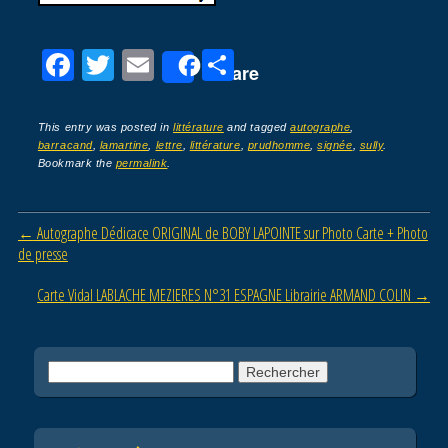
F
T
E
P
Share
a
wi
m
ar
c
tt
ail
ta
This entry was posted in
littérature
and tagged
autographe
,
barracand
,
lamartine
,
lettre
,
littérature
,
prudhomme
,
signée
,
sully
.
e
er
g
Bookmark the
permalink
.
b
er
o
Post navigation
←
Autographe Dédicace ORIGINAL de BOBY LAPOINTE sur Photo Carte + Photo
o
de presse
k
Carte Vidal LABLACHE MEZIERES N°31 ESPAGNE Librairie ARMAND COLIN
→
Rechercher :