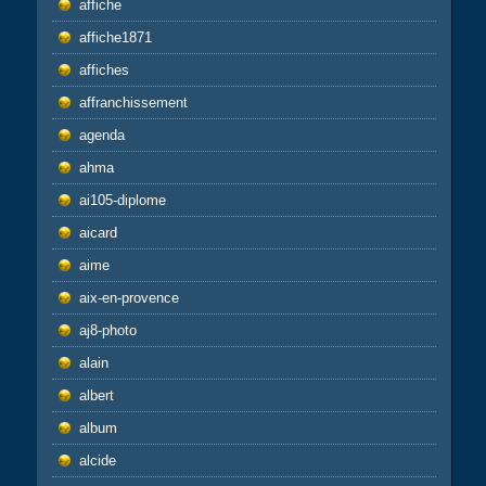
affiche
affiche1871
affiches
affranchissement
agenda
ahma
ai105-diplome
aicard
aime
aix-en-provence
aj8-photo
alain
albert
album
alcide