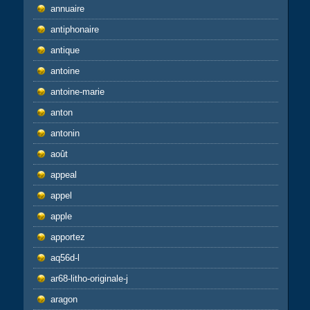
annuaire
antiphonaire
antique
antoine
antoine-marie
anton
antonin
août
appeal
appel
apple
apportez
aq56d-l
ar68-litho-originale-j
aragon