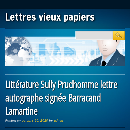
Lettres vieux papiers
Main menu
Skip to content
Littérature Sully Prudhomme lettre
autographe signée Barracand
Lamartine
Posted on
octobre 30, 2020
by
admin