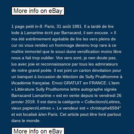
1 page petit in-8. Paris, 31 août 1881. Il a tardé de lire
lode à Lamartine écrit par Barracand, il sen excuse. « Il
ma été extrêmement agréable de lire les vers pleins de
cur où vous rendez un hommage devenu trop rare à ce
maître immortel que le souci dune versification moins libre
nous a fait trop oublier. Vos vers sont, je nen doute pas,
lus avec joie et reconnaissance par tous les admirateurs
de notre grand poète. Il est joint un carton dinvitation pour
un banquet à loccasion de lélection de Sully Prudhomme à
lAcadémie française. Envoi GRATUIT en FRANCE. L’item
« Littérature Sully Prudhomme lettre autographe signée
Barracand Lamartine » est en vente depuis le vendredi 26
janvier 2018. Il est dans la catégorie « Collections\Lettres,
vieux papiers\Lettres ». Le vendeur est « christophe6584″
et est localisé à/en Paris. Cet article peut être livré partout
dans le monde.