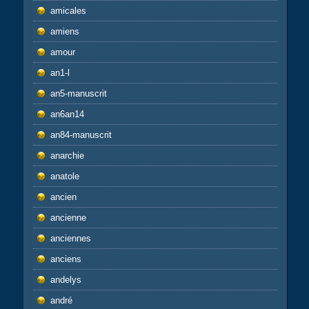
amicales
amiens
amour
an1-l
an5-manuscrit
an6an14
an84-manuscrit
anarchie
anatole
ancien
ancienne
anciennes
anciens
andelys
andré