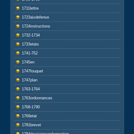
1711lettre
1723aixdefense
1724instructions
1732-1734
1733etats
1741-752
1745en
1747fouquet
1747plan
1763-1764
1763ordonnances
1768-1790
1769etat
1781brevet
1784decisioncondamnation