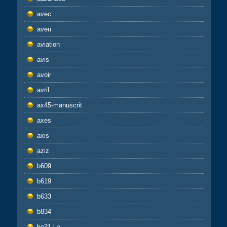
avec
aveu
aviation
avis
avoir
avril
ax45-manuscrit
axes
axis
aziz
b609
b619
b633
b834
ba31-l-a