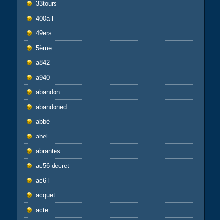
33tours
400a-l
49ers
5ème
a842
a940
abandon
abandoned
abbé
abel
abrantes
ac56-decret
ac6-l
acquet
acte