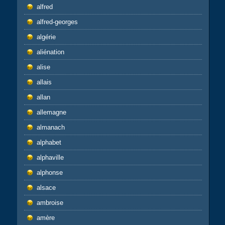
alfred
alfred-georges
algérie
aliénation
alise
allais
allan
allemagne
almanach
alphabet
alphaville
alphonse
alsace
ambroise
amère