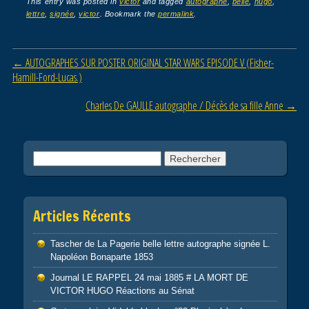
c
tt
ail
ta
This entry was posted in
victor
and tagged
autographe
,
belle
,
hugo
,
lettre
,
signée
,
victor
. Bookmark the
permalink
.
e
er
g
b
er
Post navigation
←
AUTOGRAPHES SUR POSTER ORIGINAL STAR WARS EPISODE V (Fisher-
o
Hamill-Ford-Lucas.)
o
Charles De GAULLE autographe / Décès de sa fille Anne
→
k
Rechercher :
Articles Récents
Tascher de La Pagerie belle lettre autographe signée L.
Napoléon Bonaparte 1853
Journal LE RAPPEL 24 mai 1885 # LA MORT DE
VICTOR HUGO Réactions au Sénat