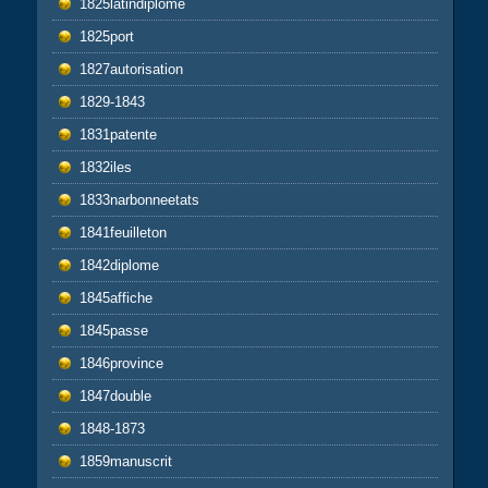
1825latindiplome
1825port
1827autorisation
1829-1843
1831patente
1832iles
1833narbonneetats
1841feuilleton
1842diplome
1845affiche
1845passe
1846province
1847double
1848-1873
1859manuscrit