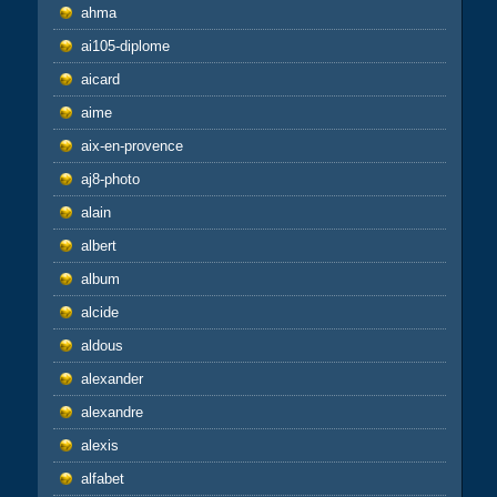
ahma
ai105-diplome
aicard
aime
aix-en-provence
aj8-photo
alain
albert
album
alcide
aldous
alexander
alexandre
alexis
alfabet