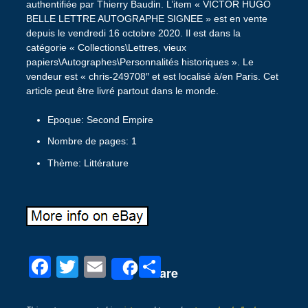
authentifiée par Thierry Baudin. L’item « VICTOR HUGO
BELLE LETTRE AUTOGRAPHE SIGNEE » est en vente
depuis le vendredi 16 octobre 2020. Il est dans la
catégorie « Collections\Lettres, vieux
papiers\Autographes\Personnalités historiques ». Le
vendeur est « chris-249708″ et est localisé à/en Paris. Cet
article peut être livré partout dans le monde.
Epoque: Second Empire
Nombre de pages: 1
Thème: Littérature
F
T
E
P
Share
a
wi
m
ar