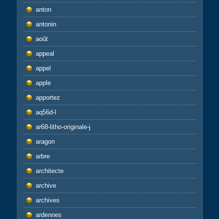
anton
antonin
août
appeal
appel
apple
apportez
aq56d-l
ar68-litho-originale-j
aragon
arbre
architecte
archive
archives
ardennes