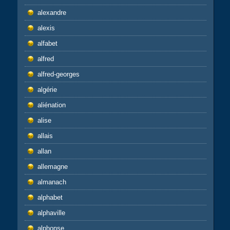
alexandre
alexis
alfabet
alfred
alfred-georges
algérie
aliénation
alise
allais
allan
allemagne
almanach
alphabet
alphaville
alphonse