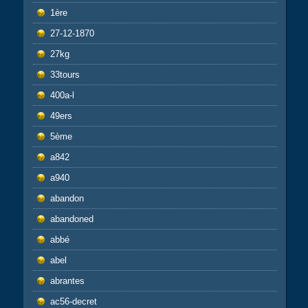
1ère
27-12-1870
27kg
33tours
400a-l
49ers
5ème
a842
a940
abandon
abandoned
abbé
abel
abrantes
ac56-decret