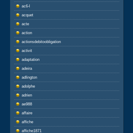
ac6-l
acquet
acte
action
actionsdebitoobligation
activit
adaptation
adeira
adlington
adolphe
adrien
ae988
affaire
affiche
affiche1871