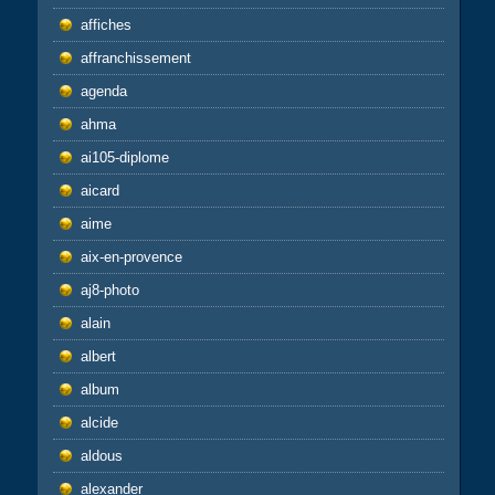
affiches
affranchissement
agenda
ahma
ai105-diplome
aicard
aime
aix-en-provence
aj8-photo
alain
albert
album
alcide
aldous
alexander