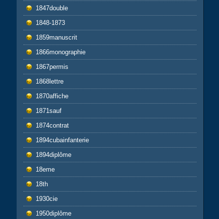
1847double
1848-1873
1859manuscrit
1866monographie
1867permis
1868lettre
1870affiche
1871sauf
1874contrat
1894cubainfanterie
1894diplôme
18eme
18th
1930cie
1950diplôme