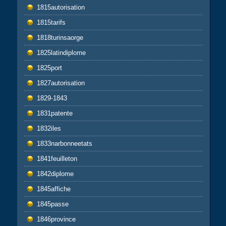
1815autorisation
1815tarifs
1818turinsaorge
1825latindiplome
1825port
1827autorisation
1829-1843
1831patente
1832iles
1833narbonneetats
1841feuilleton
1842diplome
1845affiche
1845passe
1846province