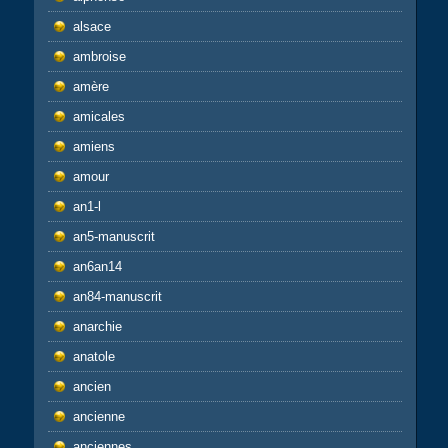
alsace
ambroise
amère
amicales
amiens
amour
an1-l
an5-manuscrit
an6an14
an84-manuscrit
anarchie
anatole
ancien
ancienne
anciennes