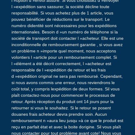
l »option d »envoi assuré. Si vous choisissez d »envoyer
l »expédition sans sassurer, la société décline toute
responsabilité. Si vous achetez plus de 1 article, vous
pouvez bénéficier de réductions sur le transport. Le
numéro didentité sont nécessaires pour les expéditions
internationales. Besoin d »un numéro de téléphone si la
société de transport doit contacter l »acheteur. Elle est une
inconditionnelle de remboursement garantie , si vous avez
un problème n »importe quel moment, nous acceptons
volontiers l »article pour un remboursement complet. Si
l »élément a été décrit correctement, l »acheteur est
responsable de l »expédition de retour et les frais
d »expédition original ne sera pas remboursé. Cependant,
si nous avons commis une erreur, nous reviendrons le
coût total, y compris lexpédition de deux formes. Sil vous
plaît contactez-nous pour commencer le processus de
retour. Après réception du produit ont 14 jours pour la
retourner si vous le souhaitez. Si le retour se posent
douanes frais acheteur devra prendre soin. Aucun
remboursement n »aura lieu jusqu »à ce que le produit est
reçu en parfait état et avec la boite dorigine. Sil vous plaît
nous contacter pour tout problème avant cote! Nous vous