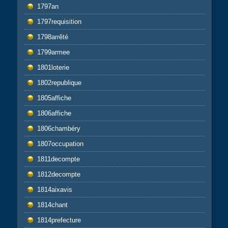
1797an
1797requisition
1798arrêté
1799armee
1801loterie
1802republique
1805affiche
1806affiche
1806chambéry
1807occupation
1811decompte
1812decompte
1814aixavis
1814chant
1814prefecture