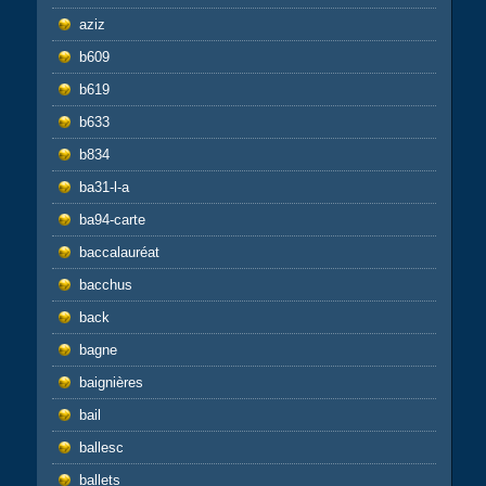
aziz
b609
b619
b633
b834
ba31-l-a
ba94-carte
baccalauréat
bacchus
back
bagne
baignières
bail
ballesc
ballets