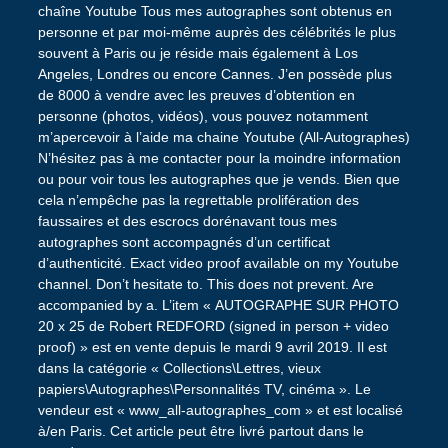
chaîne Youtube Tous mes autographes sont obtenus en
personne et par moi-même auprès des célébrités le plus
souvent à Paris ou je réside mais également à Los
Angeles, Londres ou encore Cannes. J’en possède plus
de 8000 à vendre avec les preuves d’obtention en
personne (photos, vidéos), vous pouvez notamment
m’apercevoir à l’aide ma chaine Youtube (All-Autographes)
N’hésitez pas à me contacter pour la moindre information
ou pour voir tous les autographes que je vends. Bien que
cela n’empêche pas la regrettable prolifération des
faussaires et des escrocs dorénavant tous mes
autographes sont accompagnés d’un certificat
d’authenticité. Exact video proof available on my Youtube
channel. Don’t hesitate to. This does not prevent. Are
accompanied by a. L’item « AUTOGRAPHE SUR PHOTO
20 x 25 de Robert REDFORD (signed in person + video
proof) » est en vente depuis le mardi 9 avril 2019. Il est
dans la catégorie « Collections\Lettres, vieux
papiers\Autographes\Personnalités TV, cinéma ». Le
vendeur est « www_all-autographes_com » et est localisé
à/en Paris. Cet article peut être livré partout dans le