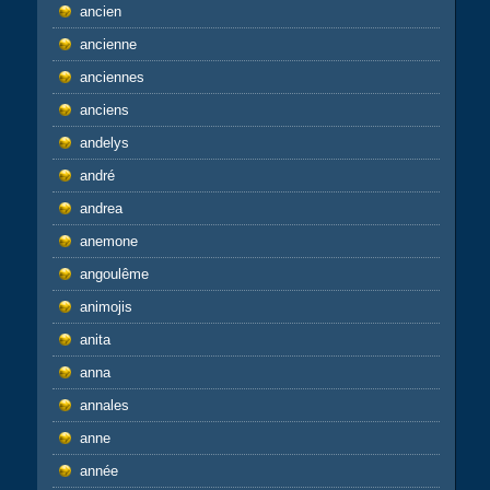
ancien
ancienne
anciennes
anciens
andelys
andré
andrea
anemone
angoulême
animojis
anita
anna
annales
anne
année