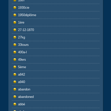
18th
1930cie
1950diplôme
1ère
27-12-1870
27kg
33tours
400a-l
49ers
5ème
a842
a940
abandon
abandoned
abbé