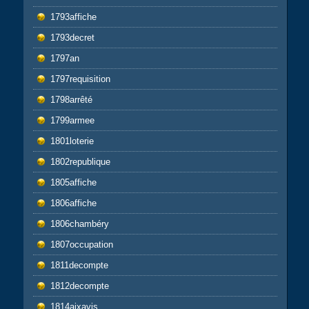
1793affiche
1793decret
1797an
1797requisition
1798arrêté
1799armee
1801loterie
1802republique
1805affiche
1806affiche
1806chambéry
1807occupation
1811decompte
1812decompte
1814aixavis