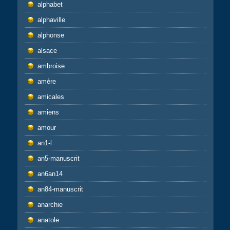
alphabet
alphaville
alphonse
alsace
ambroise
amère
amicales
amiens
amour
an1-l
an5-manuscrit
an6an14
an84-manuscrit
anarchie
anatole