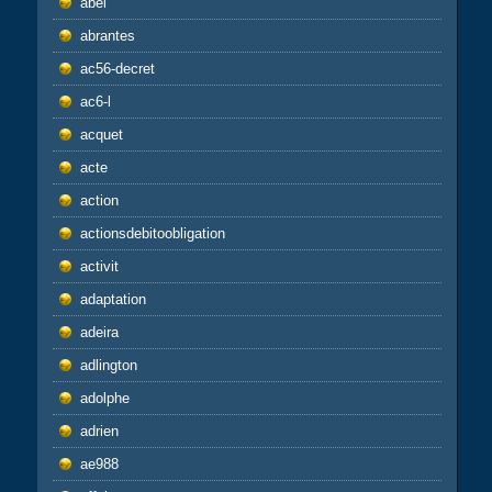
abel
abrantes
ac56-decret
ac6-l
acquet
acte
action
actionsdebitoobligation
activit
adaptation
adeira
adlington
adolphe
adrien
ae988