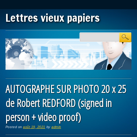
Lettres vieux papiers
Main menu
Skip to content
AUTOGRAPHE SUR PHOTO 20 x 25
de Robert REDFORD (signed in
person + video proof)
Posted on
août 19, 2021
by
admin