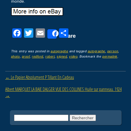
monde.
F
T
E
P
Share
a
wi
m
ar
c
tt
ail
ta
This entry was posted in
autographe
and tagged
autographe
,
person
,
photo
,
proof
,
redford
,
robert
,
signed
,
video
. Bookmark the
permalink
.
e
er
g
b
er
Post navigation
←
Le Papier Absolument P Tillant En Cadeau
o
o
Albert MARQUET LA BAIE DALGER VUE DES COLLINES Huile sur panneau. 1924
→
k
Rechercher :