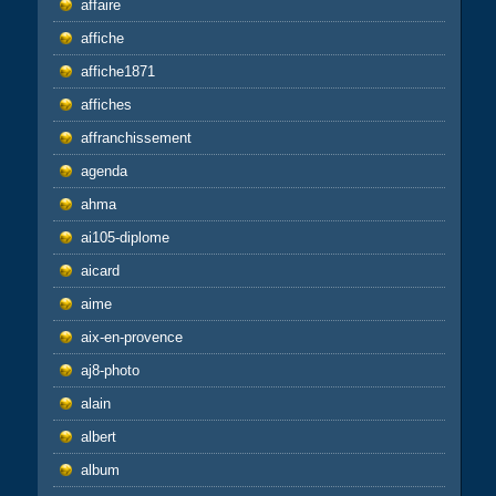
affaire
affiche
affiche1871
affiches
affranchissement
agenda
ahma
ai105-diplome
aicard
aime
aix-en-provence
aj8-photo
alain
albert
album