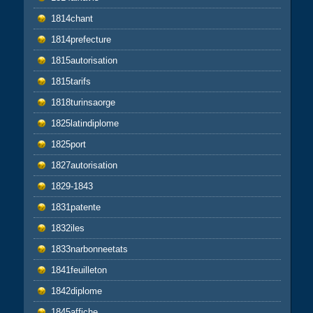
1814chant
1814prefecture
1815autorisation
1815tarifs
1818turinsaorge
1825latindiplome
1825port
1827autorisation
1829-1843
1831patente
1832iles
1833narbonneetats
1841feuilleton
1842diplome
1845affiche