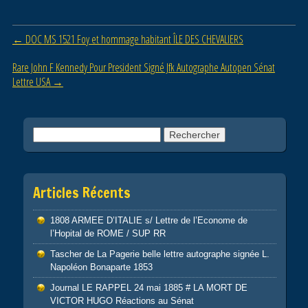
e
er
g
b
er
Post navigation
←
DOC MS 1521 Foy et hommage habitant ÎLE DES CHEVALIERS
o
o
Rare John F Kennedy Pour President Signé Jfk Autographe Autopen Sénat
Lettre USA
→
k
Rechercher :
Articles Récents
1808 ARMEE D’ITALIE s/ Lettre de l’Econome de
l’Hopital de ROME / SUP RR
Tascher de La Pagerie belle lettre autographe signée L.
Napoléon Bonaparte 1853
Journal LE RAPPEL 24 mai 1885 # LA MORT DE
VICTOR HUGO Réactions au Sénat