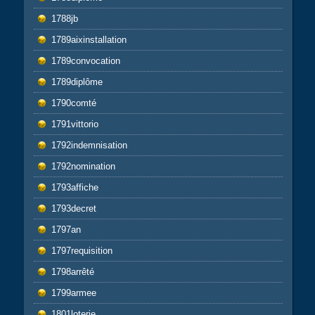
1788jb
1789aixinstallation
1789convocation
1789diplôme
1790comté
1791vittorio
1792indemnisation
1792nomination
1793affiche
1793decret
1797an
1797requisition
1798arrêté
1799armee
1801loterie