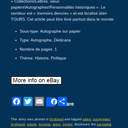
« Collections\Lettres, vieux
papiers\Autographes\Personnalités historiques ». Le
vendeur est « memoire.dencres » et est localisé à/en
TOURS. Cet article peut être livré partout dans le monde.
Sous-type: Autographe sur papier
Type: Autographe, Dédicace
Nombre de pages: 1
Thème: Histoire, Politique
F
T
E
P
Share
a
wi
m
ar
c
tt
ail
ta
This entry was posted in
ferdinand
and tagged
adam
,
autographe
,
ferdinand
,
juliette
,
lesseps
,
lettre
,
signée
. Bookmark the
permalink
.