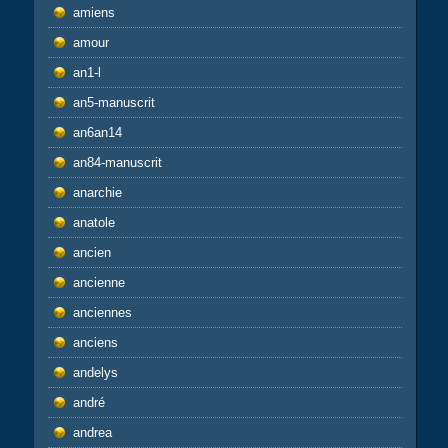
amiens
amour
an1-l
an5-manuscrit
an6an14
an84-manuscrit
anarchie
anatole
ancien
ancienne
anciennes
anciens
andelys
andré
andrea