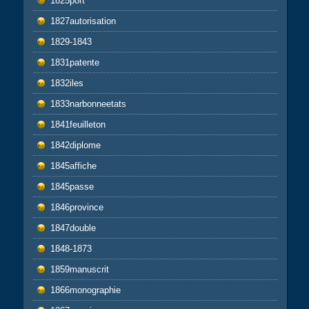
1825port
1827autorisation
1829-1843
1831patente
1832iles
1833narbonneetats
1841feuilleton
1842diplome
1845affiche
1845passe
1846province
1847double
1848-1873
1859manuscrit
1866monographie