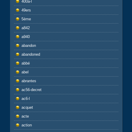
400a-l
49ers
5ème
a842
a940
abandon
abandoned
abbé
abel
abrantes
ac56-decret
ac6-l
acquet
acte
action