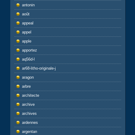
antonin
août
appeal
appel
apple
apportez
aq56d-l
ar68-litho-originale-j
aragon
arbre
architecte
archive
archives
ardennes
argentan