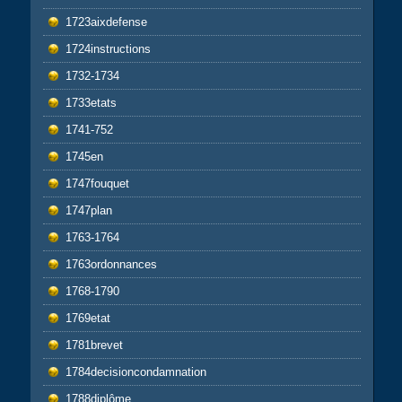
1723aixdefense
1724instructions
1732-1734
1733etats
1741-752
1745en
1747fouquet
1747plan
1763-1764
1763ordonnances
1768-1790
1769etat
1781brevet
1784decisioncondamnation
1788diplôme