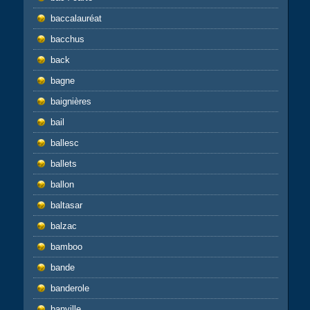
baccalauréat
bacchus
back
bagne
baignières
bail
ballesc
ballets
ballon
baltasar
balzac
bamboo
bande
banderole
banville