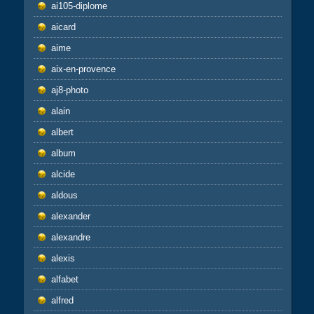
ai105-diplome
aicard
aime
aix-en-provence
aj8-photo
alain
albert
album
alcide
aldous
alexander
alexandre
alexis
alfabet
alfred