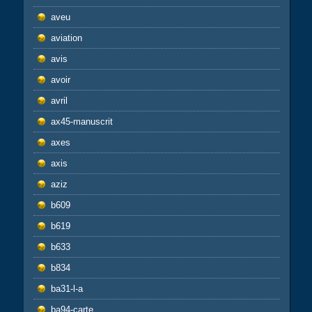
aveu
aviation
avis
avoir
avril
ax45-manuscrit
axes
axis
aziz
b609
b619
b633
b834
ba31-l-a
ba94-carte