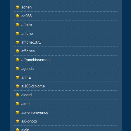
adrien
ae988
affaire
affiche
affiche1871
affiches
affranchissement
agenda
ahma
ai105-diplome
aicard
aime
aix-en-provence
aj8-photo
alain