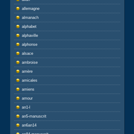
allemagne
almanach
alphabet
alphaville
alphonse
alsace
ambroise
amère
amicales
amiens
amour
an1-l
an5-manuscrit
an6an14