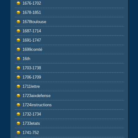
1676-1702
1678-1851
1678toulouse
1687-1714
1691-1747
1699comté
16th
1703-1738
1706-1709
1711lettre
1723aixdefense
1724instructions
1732-1734
1733etats
1741-752