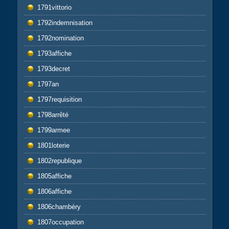
1791vittorio
1792indemnisation
1792nomination
1793affiche
1793decret
1797an
1797requisition
1798arrêté
1799armee
1801loterie
1802republique
1805affiche
1806affiche
1806chambéry
1807occupation