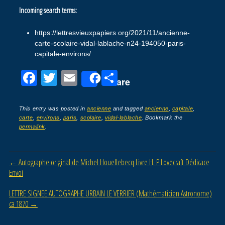
Incoming search terms:
https://lettresvieuxpapiers org/2021/11/ancienne-
carte-scolaire-vidal-lablache-n24-194050-paris-
capitale-environs/
F
T
E
P
Share
a
wi
m
ar
c
tt
ail
ta
This entry was posted in
ancienne
and tagged
ancienne
,
capitale
,
carte
,
environs
,
paris
,
scolaire
,
vidal-lablache
. Bookmark the
e
er
g
permalink
.
b
er
o
Post navigation
←
Autographe original de Michel Houellebecq Livre H. P Lovecraft Dédicace
o
Envoi
k
LETTRE SIGNEE AUTOGRAPHE URBAIN LE VERRIER (Mathématicien Astronome)
ca 1870
→