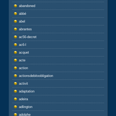
abandoned
abbé
abel
abrantes
ac56-decret
ac6-l
acquet
acte
action
actionsdebitoobligation
activit
adaptation
adeira
adlington
adolphe