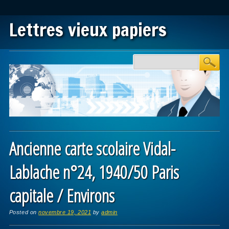
Lettres vieux papiers
Main menu
Skip to content
Ancienne carte scolaire Vidal-
Lablache n°24, 1940/50 Paris
capitale / Environs
Posted on
novembre 19, 2021
by
admin