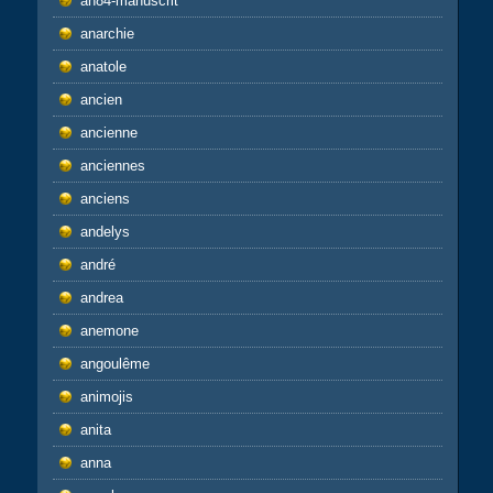
an84-manuscrit
anarchie
anatole
ancien
ancienne
anciennes
anciens
andelys
andré
andrea
anemone
angoulême
animojis
anita
anna