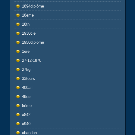
1894diplôme
18eme
18th
1930cie
1950diplôme
1ère
27-12-1870
27kg
33tours
400a-l
49ers
5ème
a842
a940
abandon