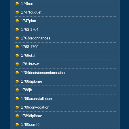
1745en
1747fouquet
1747plan
1763-1764
1763ordonnances
1768-1790
1769etat
1781brevet
1784decisioncondamnation
1788diplôme
1788jb
1789aixinstallation
1789convocation
1789diplôme
1790comté