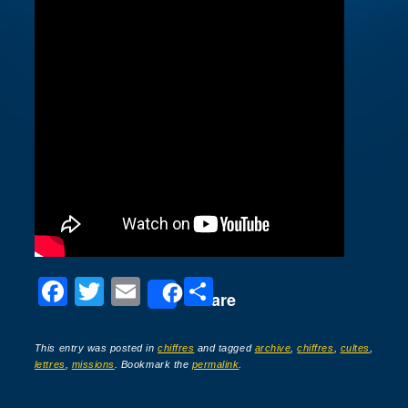
F
T
E
P
Share
a
wi
m
ar
c
tt
ail
ta
This entry was posted in
chiffres
and tagged
archive
,
chiffres
,
cultes
,
lettres
,
missions
. Bookmark the
permalink
.
e
er
g