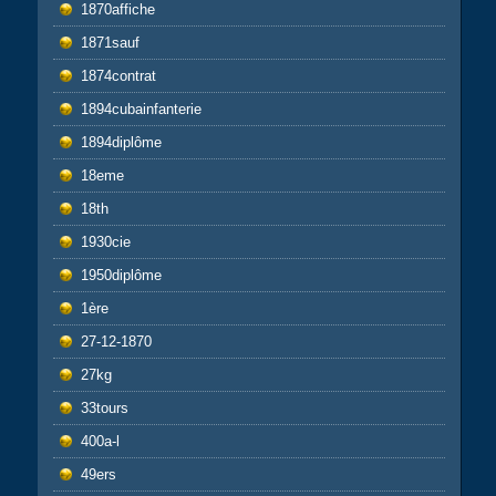
1870affiche
1871sauf
1874contrat
1894cubainfanterie
1894diplôme
18eme
18th
1930cie
1950diplôme
1ère
27-12-1870
27kg
33tours
400a-l
49ers