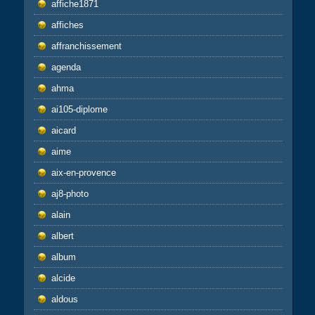
affiche1871
affiches
affranchissement
agenda
ahma
ai105-diplome
aicard
aime
aix-en-provence
aj8-photo
alain
albert
album
alcide
aldous