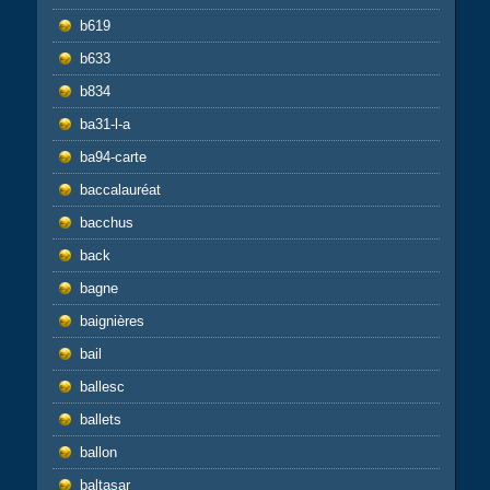
b619
b633
b834
ba31-l-a
ba94-carte
baccalauréat
bacchus
back
bagne
baignières
bail
ballesc
ballets
ballon
baltasar