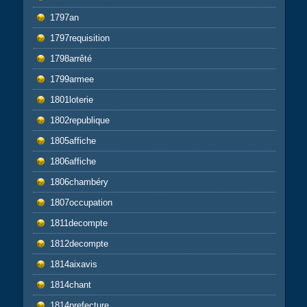
1797an
1797requisition
1798arrêté
1799armee
1801loterie
1802republique
1805affiche
1806affiche
1806chambéry
1807occupation
1811decompte
1812decompte
1814aixavis
1814chant
1814prefecture