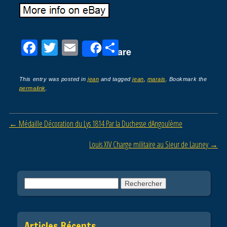
F
T
E
P
Share
a
wi
m
ar
c
tt
ail
ta
This entry was posted in
jean
and tagged
jean
,
marais
. Bookmark the
permalink
.
e
er
g
b
er
Post navigation
←
Médaille Décoration du Lys 1814 Par la Duchesse dAngoulème
o
o
Louis XIV Charge militaire au Sieur de Launey
→
k
Rechercher :
Articles Récents