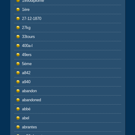
1950diplôme
1ère
27-12-1870
27kg
33tours
400a-l
49ers
5ème
a842
a940
abandon
abandoned
abbé
abel
abrantes