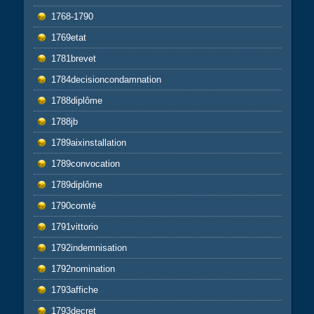
1768-1790
1769etat
1781brevet
1784decisioncondamnation
1788diplôme
1788jb
1789aixinstallation
1789convocation
1789diplôme
1790comté
1791vittorio
1792indemnisation
1792nomination
1793affiche
1793decret