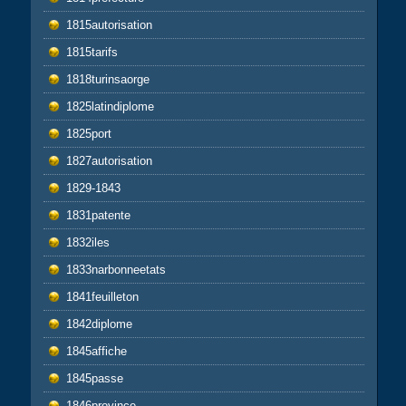
1815autorisation
1815tarifs
1818turinsaorge
1825latindiplome
1825port
1827autorisation
1829-1843
1831patente
1832iles
1833narbonneetats
1841feuilleton
1842diplome
1845affiche
1845passe
1846province