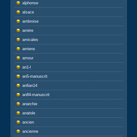
alphonse
alsace
ambroise
amère
amicales
amiens
amour
an1-l
an5-manuscrit
an6an14
an84-manuscrit
anarchie
anatole
ancien
ancienne