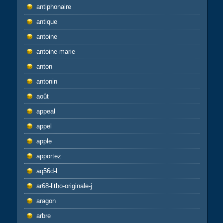
antiphonaire
antique
antoine
antoine-marie
anton
antonin
août
appeal
appel
apple
apportez
aq56d-l
ar68-litho-originale-j
aragon
arbre