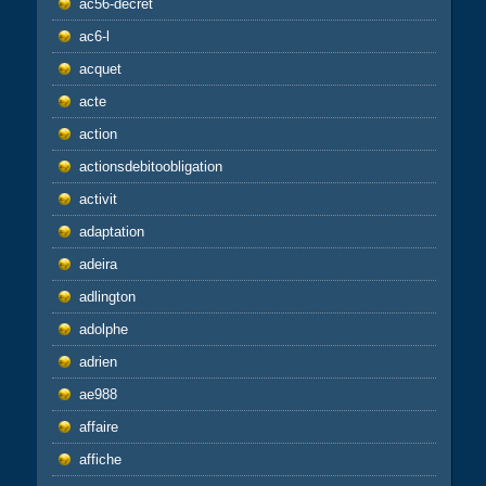
ac56-decret
ac6-l
acquet
acte
action
actionsdebitoobligation
activit
adaptation
adeira
adlington
adolphe
adrien
ae988
affaire
affiche