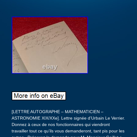
[LETTRE AUTOGRAPHE – MATHEMATICIEN – ASTRONOMIE XIX/XXe]. Lettre signée d’Urbain Le Verrier. Donnez à ceux de nos fonctionnaires qui viendront travailler tout ce qu’ils vous demanderont, tant pis pour les autres.. Préparez la demande pour M. Monsieur Gaillot a-t’il trouvé les calculateurs – Merci. Gaillot dont il est question à la fin de la lettre est. Jean Baptiste Aimable Gaillot. Jean Baptiste Aimable Gaillot (27 avril 1834 – 4 juin 1921), connu sous le nom d’Aimable Gaillot. Est un astronome français qui travailla à l’observatoire de Paris de 1861 à 1903. Il fut recruté par Urbain Le Verrier en 1861 et passa toute sa carrière au Bureau des Calculs. Il est connu pour avoir finalisé les théories analytiques de Le Verrier sur le mouvement de Jupiter, Saturne, Uranus et Neptune et pour la publication du Catalogue de lObservatoire de Paris, une énorme compilation d’observations de transits astronomiques survenus de 1837 à 1881. L’Académie des sciences de France lui décerna le prix Damoiseau en 1902. Il est mort le 4 juin 1921 à Chartres en France. Faculté des sciences de Paris (1846) puis Observatoire de Paris (1851). Renommé pour : Découverte de Neptune. Académie des sciences (1846), Médaille Copley (1846). Médaille d’or de la Royal Astronomical Society (1876). Urbain Le Verrier, né à Saint-Lô le 11 mars 1811, mort à Paris le 23 septembre 1877, est un astronome et mathématicien français spécialisé en mécanique céleste, découvreur de la planète Neptune et fondateur de la météorologie moderne française. Urbain Jean Joseph Le Verrier est né dans une famille bourgeoise modeste, d’un père. Louis-Baptiste Le Verrier, « surnuméraire dans l’administration des domaines » et de Marie-Jeanne-Joséphine-Pauline de Baudre. Après huit ans d’études au collège communal de sa ville natale Saint-Lô, il entre au Collège Royal de Caen où il étudiera les mathématiques de 1827 à 1830. Son père qui croit en son avenir dans les sciences l’inscrit à l’Institution Mayer dirigée par le mathématicien Choquet et vend sa maison pour subvenir aux frais de cette école préparatoire. Il poursuit ses études au Collège Louis-le-Grand à Paris et est admis en 1831 à l’École polytechnique dont il sort deux ans après comme ingénieur dans l’administration des tabacs. Il en démissionne en 1835 pour se consacrer à une carrière scientifique. Il travaille d’abord au laboratoire de chimie de Gay-Lussac et devient répétiteur en mathématiques et enseignant au collège Stanislas. Il demande en 1837 la place de répétiteur de chimie à l’École polytechnique mais celle-ci est attribuée. À Henri Victor Regnault. On lui offre en revanche une place de répétiteur de « géodésie, astronomie et machines », qu’il accepte et où il se spécialise en astronomie de position et en mécanique céleste. La même année, il épouse Lucile Marie Clotilde Choquet (fille de son ancien professeur), avec qui il aura trois enfants. En 1839, il présente à l’Académie des sciences son premier mémoire sur les variations séculaires des orbites des planètes (notamment dUranus, Alexis Bouvard ne parvenant pas à résoudre le problème des anomalies de cette planète). C’est d’ailleurs dans ce mémoire qu’on trouve la première description. De l’algorithme de Faddeev-Leverrier. Urbain Le Verrier devient membre de la section d’astronomie de l’Académie des sciences. Le 19 janvier 1846 et le 14 octobre de la même année membre-adjoint du Bureau des longitudes. La découverte de Neptune. Urbain Le Verrier devient célèbre lorsque la planète dont il a calculé les caractéristiques comme cause hypothétique des anomalies des mouvements d’Uranus, est effectivement observée par l’astronome allemand Johann Galle à l’observatoire de Berlin, le 23 septembre 1846. On baptisera Neptune cette nouvelle planète, malgré la proposition par François Arago, sous le chantage de Le Verrier (une rumeur prétend qu’Arago a une liaison avec Madame Le Verrier), qui fut faite de la baptiser Le Verrier auprès de l’Académie des sciences. Alors que les Anglais proposent Janus ou Oceanus. La planète Uranus, découverte par William Herschel en 1781, présentait en effet des irrégularités par rapport à l’orbite qu’elle aurait dû avoir suivant la loi de la gravitation universelle d’Isaac Newton. Encouragé par François Arago, Le Verrier se lance en 1844 dans le calcul des caractéristiques de cette nouvelle planète (masse, orbite, position actuelle), dont il communiquera les résultats à l’Académie des Sciences le 31 août 1846. Ils seront confirmés (à peu de chose près) par Johann Galle, qui observa le nouvel astre le jour même où il reçut en courrier sa position par Le Verrier. Devant l’Académie des Sciences, Arago prononcera la célèbre phrase : « M. Le Verrier vit le nouvel astre au bout de sa plume ». La Royal Society lui décerne la médaille Copley la même année avec pour éloge «un des plus grands triomphes de l’analyse moderne appliqué à la théorie de la gravitation ». Cette découverte sera le sujet de nombreuses polémiques à l’époque, puisque ces calculs ont été menés en même temps par John Couch Adams, mais sans qu’aucun d’eux ne connaisse les travaux de l’autre. Les caractéristiques de la planète avaient été déterminées par Adams un an plus tôt mais n’avaient pas été publiées. En 1846, est créée pour Le Verrier une chaire de mécanique céleste à la Faculté des sciences de Paris. Pierre-Ossian Bonnet lui succédera en 1878. Plus tard, Le Verrier tenta de répéter le même exploit pour expliquer les perturbations de Mercure. Après plusieurs observations par d’autres astronomes de taches rondes passant devant le Soleil (dont celle, célèbre, du docteur Lescarbault en 1860), Le Verrier en déduit la présence d’une autre planète. Vulcain, dont il prédit le passage devant le Soleil en 1877. Ces prédictions se révéleront inexactes, et ces anomalies seront expliquées un demi-siècle plus tard. Par Albert Einstein avec la théorie de la relativité générale. Directeur de l’Observatoire de Paris. Le 30 janvier 1854, Le Verrier est nommé directeur de l’Observatoire de Paris, succédant à François Arago et prenant le contrepied de la politique de son prédécesseur. Il fait notamment démolir, pour y aménager ses appartements, lamphithéâtre construit par ce dernier, et entreprend une réorganisation totale. Qu’il n’arrivera pas à mener à terme par manque de crédits : division fortement hiérarchisée. Du travail (les observateurs sont payés 15 centimes à l’étoile observée, surveillance des travailleurs). Appliquant le modèle anglais de la révolution industrielle au domaine de l’astronomie. Il y fera établir un catalogue de 306 étoiles fondamentales. Mais il s’y montre. Si colérique et odieux. Que, à la suite de plusieurs pétitions et de la démission. D’une soixantaine d’astronomes de l’Observatoire de Paris, et malgré son appartenance politique, il est relevé de ses fonctions en 1870 par décret impérial. Il démissionne en même temps du conseil général de la Manche, puis du Bureau des Longitudes. Il mène par la suite une carrière de journaliste scientifique, puis reprend en 1873 le poste de directeur de l’Observatoire après la mort accidentelle de son successeur, Charles-Eugène Delaunay. Et ce jusqu’à sa mort. Urbain Le Verrier meurt sur les lieux mêmes de l’observatoire le 23 septembre 1877. En devenant directeur de l’Observatoire de Paris, il hérite également d’un petit service météorologique. La météorologie, encore peu développée, dépendait de l’Observatoire de Paris. Le 14 novembre 1854, une terrible tempête, survenant sans la moindre alerte lors de la guerre de Crimée. Traverse l’Europe d’ouest en est, causant la perte de 41 navires dans la Mer Noire. Le Verrier et Emmanuel Liais, son directeur adjoint, entreprennent alors, à la demande de Napoléon III, de mettre en place un réseau d’observatoires météorologiques sur le territoire français, destiné avant tout aux marins afin. De les prévenir de l’arrivée des tempêtes. Ce réseau regroupe 24 stations dont 13 reliées par télégraphe, puis s’étendra à 59 observatoires répartis sur l’ensemble de l’Europe en 1865 : dès 1863, la première prévision météorologique (prévision à 24 heures grâce à des cartes et bulletins météorologiques quotidiens) destinée au port de Hambourg est réalisée. C’est la naissance de la météorologie moderne. À la tête d’une commission qui porta son nom, il réforme l’enseignement de l’École polytechnique. En introduisant plus de science appliquée. Parallèlement, il mène aussi une vie politique. En 1848, pendant les journées de Juin, alors qu’il sert dans. La Garde nationale, il s’engage à droite lorsqu’il réalise la menace de ce qu’il appelle le « péril rouge ». Le 13 mai 1849, il est élu député de la Manche sous létiquette des Amis de l’Ordre. Il soutient la politique de Louis-Napoléon Bonaparte et son coup d’État du 2 décembre 1851 : quelques semaines après, il est nommé sénateur. Inspecteur général de l’enseignement supérieur pour les sciences le 9 mars 1852. Il prépare notamment la réforme de la « bifurcation des études » avec le ministre de l’Instruction Hippolyte Fortoul (section scientifique distincte de la section littéraire à partir de la classe de quatrième). À sa mort il est remplacé dans ces fonctions par Hervé Faye. En 1852, il est élu conseiller général du canton de Saint-Malo-de-la-Lande. Il restera élu de ce canton jusqu’en 1870 et présidera le conseil général de la Manche de 1858 à 1870. Il est enterré au cimetière du Montparnasse. Bien que souffrant d’une maladie pénible et douloureuse, il consacre la fin de sa vie à l’achèvement de son travail sur le mouvement des planètes. Il proposa de revoir à la baisse la distance TerreSoleil et la vitesse de la lumière. La Royal Astronomical Society lui décerna la médaille d’honneur en 1876 pour ses mémoires sur les planètes gazeuses Jupiter, Saturne, Uranus et Neptune. 1 feuillet de papier blanc, plié en son centre formant 4pp. (plié: environ 17,5x11cm). [Provenance Georges ou Louis Boulay]. L’item « LETTRE SIGNEE AUTOGRAPHE URBAIN LE VERRI