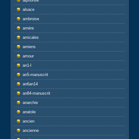
alphonse
alsace
ambroise
amère
amicales
amiens
amour
an1-l
an5-manuscrit
an6an14
an84-manuscrit
anarchie
anatole
ancien
ancienne