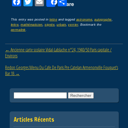
F
T
E
P
Share
a
wi
m
ar
c
tt
ail
ta
This entry was posted in
lettre
and tagged
astronome
,
autographe
,
lettre
,
mathématicien
,
signée
,
urbain
,
verrier
. Bookmark the
e
er
g
permalink
.
b
er
o
Post navigation
←
Ancienne carte scolaire Vidal-Lablache n°24, 1940/50 Paris capitale /
o
Environs
k
Redon Georges Menu Du Cafe De Paris Pre Catelan Armenonville Fouquet’s
Bar 18
→
Rechercher :
Articles Récents