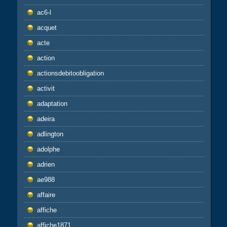
ac6-l
acquet
acte
action
actionsdebitoobligation
activit
adaptation
adeira
adlington
adolphe
adrien
ae988
affaire
affiche
affiche1871