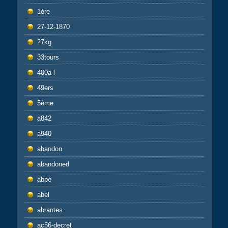
1ère
27-12-1870
27kg
33tours
400a-l
49ers
5ème
a842
a940
abandon
abandoned
abbé
abel
abrantes
ac56-decret