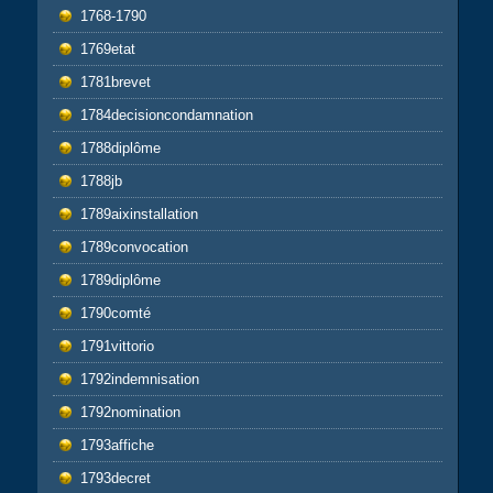
1768-1790
1769etat
1781brevet
1784decisioncondamnation
1788diplôme
1788jb
1789aixinstallation
1789convocation
1789diplôme
1790comté
1791vittorio
1792indemnisation
1792nomination
1793affiche
1793decret