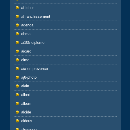
affiches
affranchissement
agenda
ahma
ai105-diplome
aicard
aime
aix-en-provence
aj8-photo
alain
albert
album
alcide
aldous
alexander