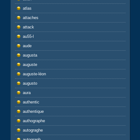
atlas
attaches
attack
au55-l
aude
augusta
auguste
auguste-léon
augusto
aura
authentic
authentique
authographe
autograghe
autograph