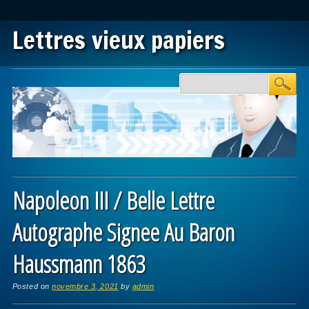
Lettres vieux papiers
Main menu
Skip to content
Napoleon III / Belle Lettre
Autographe Signee Au Baron
Haussmann 1863
Posted on
novembre 3, 2021
by
admin