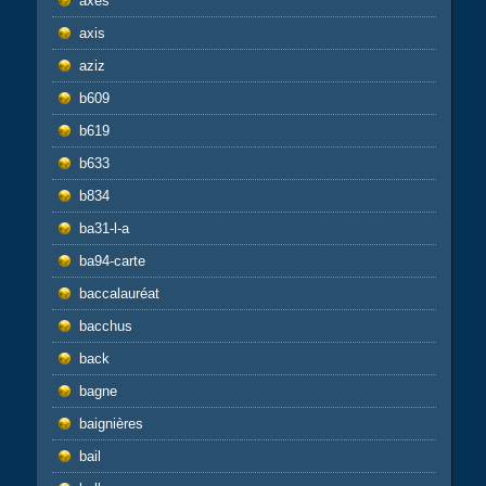
axes
axis
aziz
b609
b619
b633
b834
ba31-l-a
ba94-carte
baccalauréat
bacchus
back
bagne
baignières
bail