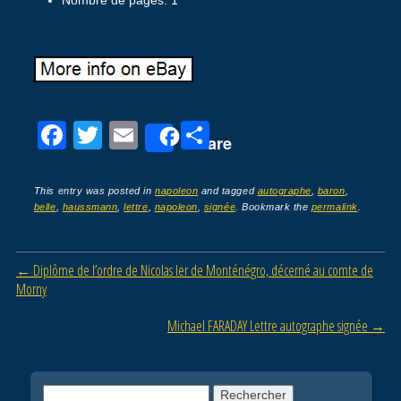
F
T
E
P
Share
a
wi
m
ar
c
tt
ail
ta
This entry was posted in
napoleon
and tagged
autographe
,
baron
,
belle
,
haussmann
,
lettre
,
napoleon
,
signée
. Bookmark the
permalink
.
e
er
g
b
er
Post navigation
←
Diplôme de l’ordre de Nicolas Ier de Monténégro, décerné au comte de
o
Morny
o
Michael FARADAY Lettre autographe signée
→
k
Rechercher :