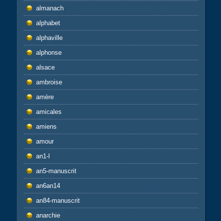
almanach
alphabet
alphaville
alphonse
alsace
ambroise
amère
amicales
amiens
amour
an1-l
an5-manuscrit
an6an14
an84-manuscrit
anarchie