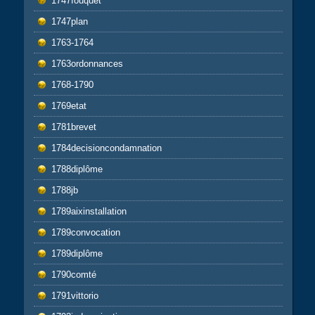
1747fouquet
1747plan
1763-1764
1763ordonnances
1768-1790
1769etat
1781brevet
1784decisioncondamnation
1788diplôme
1788jb
1789aixinstallation
1789convocation
1789diplôme
1790comté
1791vittorio