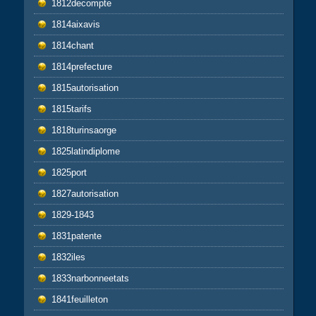
1812decompte
1814aixavis
1814chant
1814prefecture
1815autorisation
1815tarifs
1818turinsaorge
1825latindiplome
1825port
1827autorisation
1829-1843
1831patente
1832iles
1833narbonneetats
1841feuilleton