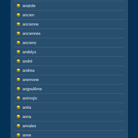
anatole
ancien
ancienne
anciennes
anciens
andelys
andré
andrea
anemone
angoulême
animojis
anita
anna
annales
anne