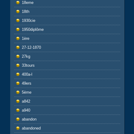
18eme
18th
1930cie
1950diplôme
1ère
27-12-1870
27kg
33tours
400a-l
49ers
5ème
a842
a940
abandon
abandoned