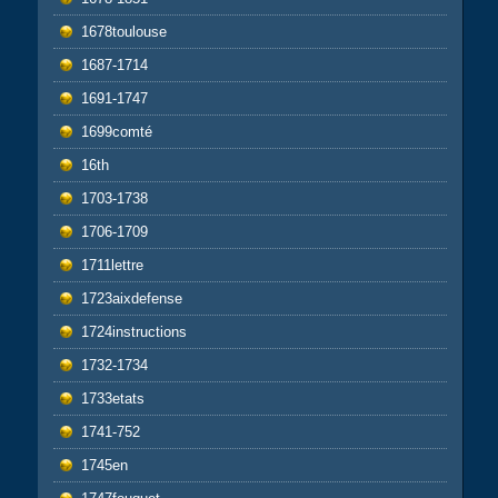
1678toulouse
1687-1714
1691-1747
1699comté
16th
1703-1738
1706-1709
1711lettre
1723aixdefense
1724instructions
1732-1734
1733etats
1741-752
1745en