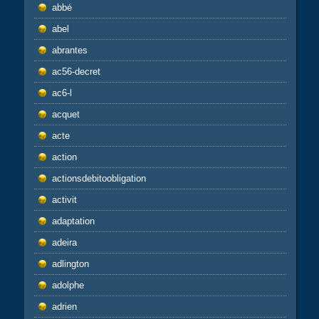
abbé
abel
abrantes
ac56-decret
ac6-l
acquet
acte
action
actionsdebitoobligation
activit
adaptation
adeira
adlington
adolphe
adrien