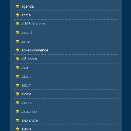
agenda
ahma
ai105-diplome
aicard
aime
aix-en-provence
aj8-photo
alain
albert
album
alcide
aldous
alexander
alexandre
alexis