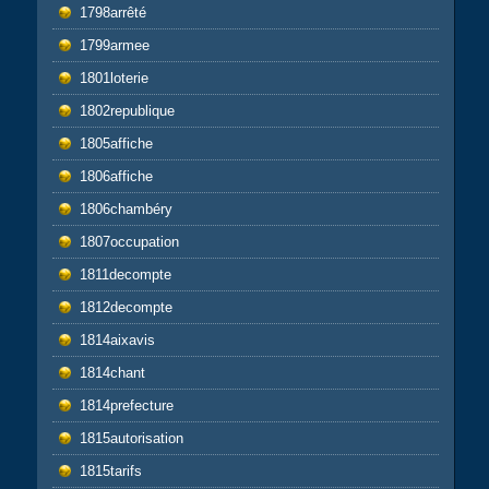
1798arrêté
1799armee
1801loterie
1802republique
1805affiche
1806affiche
1806chambéry
1807occupation
1811decompte
1812decompte
1814aixavis
1814chant
1814prefecture
1815autorisation
1815tarifs