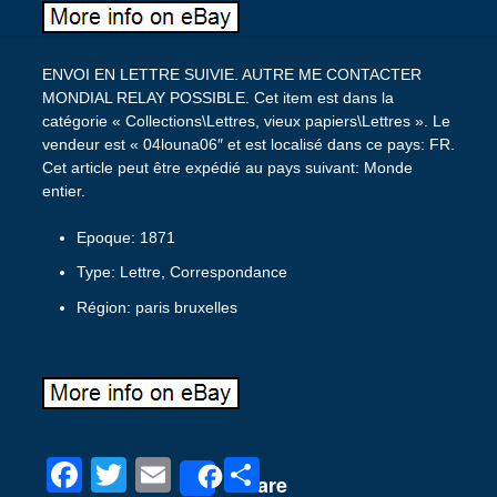
ENVOI EN LETTRE SUIVIE. AUTRE ME CONTACTER
MONDIAL RELAY POSSIBLE. Cet item est dans la
catégorie « Collections\Lettres, vieux papiers\Lettres ». Le
vendeur est « 04louna06″ et est localisé dans ce pays: FR.
Cet article peut être expédié au pays suivant: Monde
entier.
Epoque: 1871
Type: Lettre, Correspondance
Région: paris bruxelles
F
T
E
P
Share