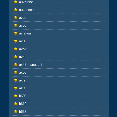
auvergne
auzances
avec
aveu
aviation
avis
avoir
avril
ax45-manuscrit
axes
axis
aziz
b609
b619
b633