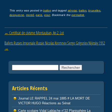
a
wi
m
ar
c
tt
ail
ta
This entry was posted in
ballon
and tagged
aérotat
,
ballon
,
bruxelles
,
dusquesne
,
monté
,
paris
,
pour
. Bookmark the
permalink
.
e
er
g
b
er
Post navigation
←
Certificat de civisme Montauban, An 2. Lot
o
o
Ballets Russes Imperiale Russie Nicolas Kremnev Serge Grigoriev Nijinsky 1912
→
k
Rechercher :
Articles Récents
Journal LE RAPPEL 24 mai 1885 # LA MORT DE
VICTOR HUGO Réactions au Sénat
Carte scolaire Vidal Lablache n°22 Planisphère La