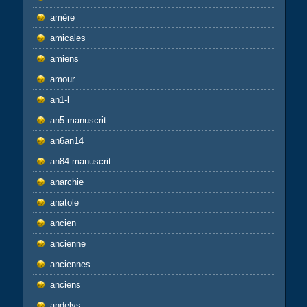
amère
amicales
amiens
amour
an1-l
an5-manuscrit
an6an14
an84-manuscrit
anarchie
anatole
ancien
ancienne
anciennes
anciens
andelys