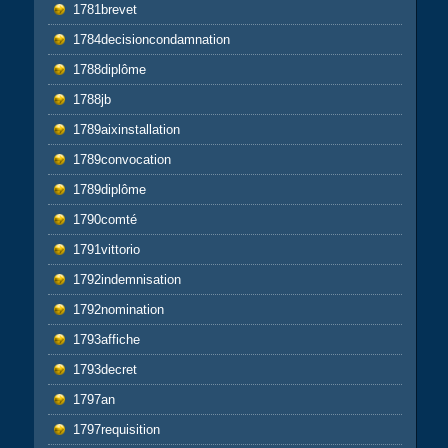
1781brevet
1784decisioncondamnation
1788diplôme
1788jb
1789aixinstallation
1789convocation
1789diplôme
1790comté
1791vittorio
1792indemnisation
1792nomination
1793affiche
1793decret
1797an
1797requisition