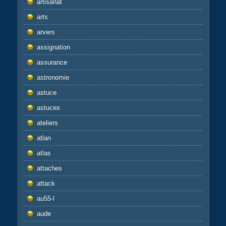
artisanat
arts
arvers
assignation
assurance
astronomie
astuce
astuces
ateliers
atlan
atlas
attaches
attack
au55-l
aude