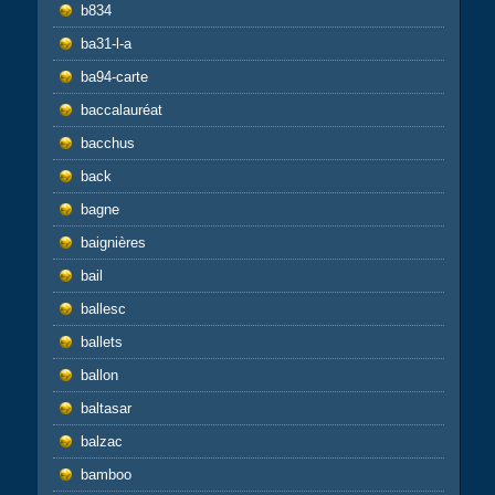
b834
ba31-l-a
ba94-carte
baccalauréat
bacchus
back
bagne
baignières
bail
ballesc
ballets
ballon
baltasar
balzac
bamboo