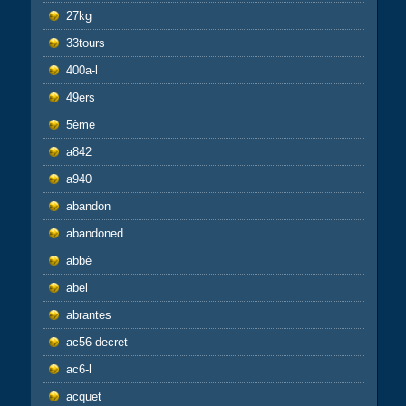
27kg
33tours
400a-l
49ers
5ème
a842
a940
abandon
abandoned
abbé
abel
abrantes
ac56-decret
ac6-l
acquet