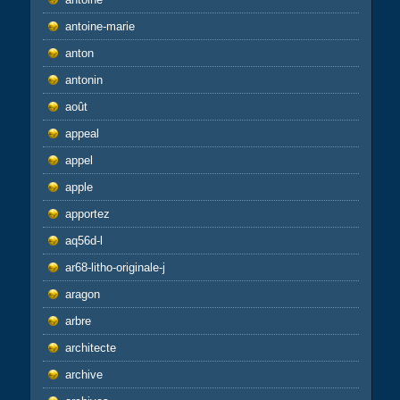
antoine-marie
anton
antonin
août
appeal
appel
apple
apportez
aq56d-l
ar68-litho-originale-j
aragon
arbre
architecte
archive