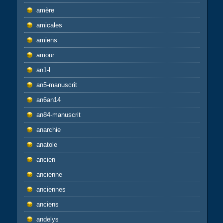
amère
amicales
amiens
amour
an1-l
an5-manuscrit
an6an14
an84-manuscrit
anarchie
anatole
ancien
ancienne
anciennes
anciens
andelys