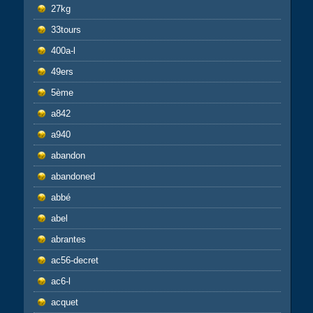
27kg
33tours
400a-l
49ers
5ème
a842
a940
abandon
abandoned
abbé
abel
abrantes
ac56-decret
ac6-l
acquet