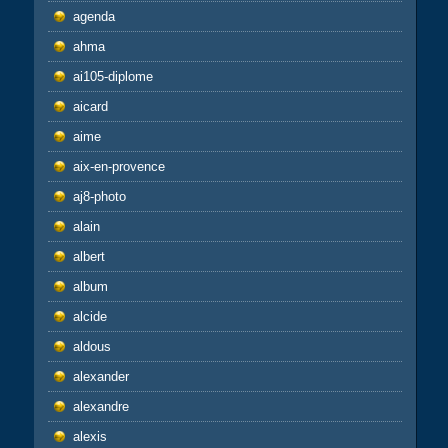
agenda
ahma
ai105-diplome
aicard
aime
aix-en-provence
aj8-photo
alain
albert
album
alcide
aldous
alexander
alexandre
alexis