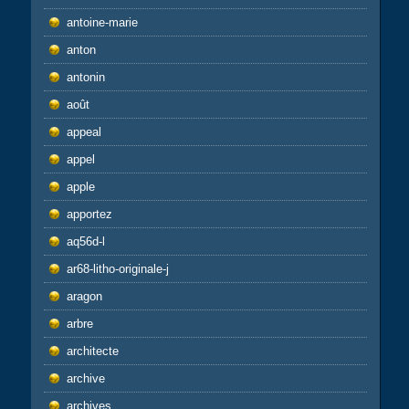
antoine-marie
anton
antonin
août
appeal
appel
apple
apportez
aq56d-l
ar68-litho-originale-j
aragon
arbre
architecte
archive
archives