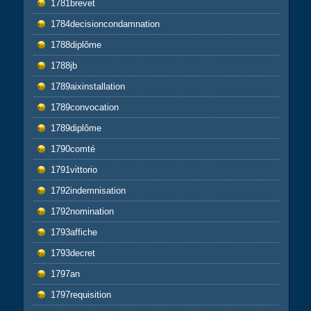
1781brevet
1784decisioncondamnation
1788diplôme
1788jb
1789aixinstallation
1789convocation
1789diplôme
1790comté
1791vittorio
1792indemnisation
1792nomination
1793affiche
1793decret
1797an
1797requisition