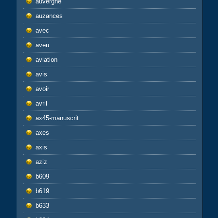
auvergne
auzances
avec
aveu
aviation
avis
avoir
avril
ax45-manuscrit
axes
axis
aziz
b609
b619
b633