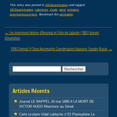
c
tt
ail
ta
This entry was posted in
1815autorisation
and tagged
1815autorisation
,
cabrieres
,
école
,
gard
,
primaire
,
e
er
g
provisoireouverture
. Bookmark the
permalink
.
b
er
o
Post navigation
←
Les inventeurs Arsène d’Arsonval et Félix de Lalande (1883) brevet
o
d’invention
k
1990 Original 9 Chess Autographs Grandmasters Kasparov Spassky Russie
→
Rechercher :
Articles Récents
Journal LE RAPPEL 24 mai 1885 # LA MORT DE
VICTOR HUGO Réactions au Sénat
Carte scolaire Vidal Lablache n°22 Planisphère La