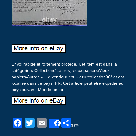
Envoi rapide et fortement protegé. Cet item est dans la
catégorie « Collections\Lettres, vieux papiers\Vieux
papiers\Autres ». Le vendeur est « azurcollection06″ et est
localisé dans ce pays: FR. Cet article peut être expédié au
pays suivant: Monde entier.
F
T
E
P
Share
a
wi
m
ar