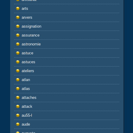
arts
arvers
assignation
assurance
astronomie
astuce
astuces
ateliers
atlan
atlas
attaches
attack
au55-l
aude