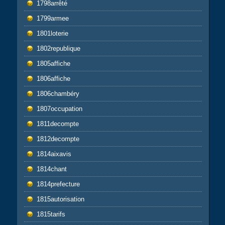
1798arrêté
1799armee
1801loterie
1802republique
1805affiche
1806affiche
1806chambéry
1807occupation
1811decompte
1812decompte
1814aixavis
1814chant
1814prefecture
1815autorisation
1815tarifs