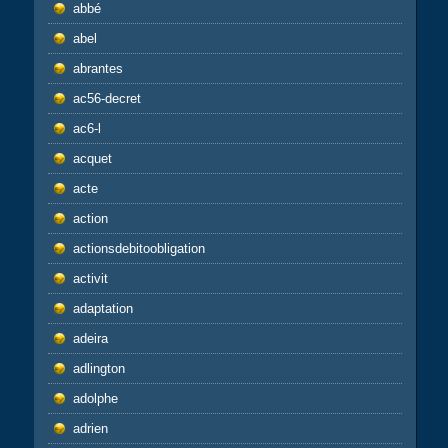
abbé
abel
abrantes
ac56-decret
ac6-l
acquet
acte
action
actionsdebitoobligation
activit
adaptation
adeira
adlington
adolphe
adrien