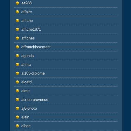
ae988
affaire
affiche
affiche1871
affiches
affranchissement
agenda
ahma
ai105-diplome
aicard
aime
aix-en-provence
aj8-photo
alain
albert