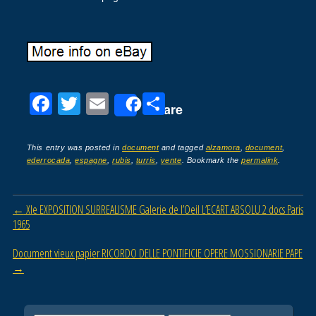
F
T
E
P
Share
a
wi
m
ar
c
tt
ail
ta
This entry was posted in
document
and tagged
alzamora
,
document
,
ederrocada
,
espagne
,
rubis
,
turris
,
vente
. Bookmark the
permalink
.
e
er
g
b
er
Post navigation
←
XIe EXPOSITION SURREALISME Galerie de l’Oeil L’ECART ABSOLU 2 docs Paris
o
1965
o
Document vieux papier RICORDO DELLE PONTIFICIE OPERE MOSSIONARIE PAPE
k
→