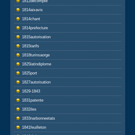
1812decompte
1814aixavis
1814chant
1814prefecture
1815autorisation
1815tarifs
1818turinsaorge
1825latindiplome
1825port
1827autorisation
1829-1843
1831patente
1832iles
1833narbonneetats
1841feuilleton