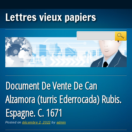
Lettres vieux papiers
Main menu
Skip to content
Document De Vente De Can
Alzamora (turris Ederrocada) Rubis.
Espagne. C. 1671
Posted on
décembre 2, 2022
by
admin