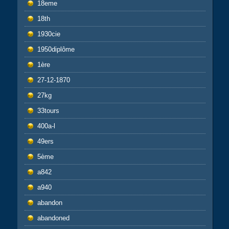
18eme
18th
1930cie
1950diplôme
1ère
27-12-1870
27kg
33tours
400a-l
49ers
5ème
a842
a940
abandon
abandoned