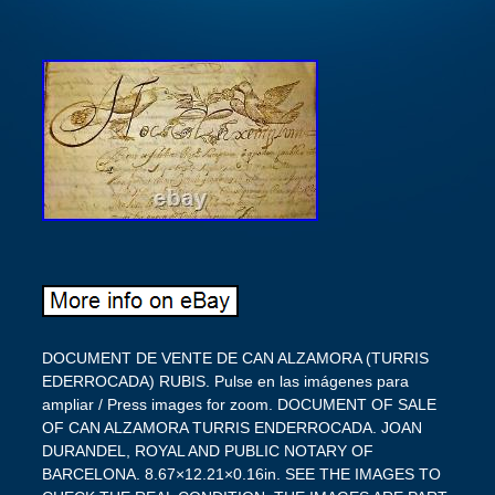
DOCUMENT DE VENTE DE CAN ALZAMORA (TURRIS EDERROCADA) RUBIS. Pulse en las imágenes para ampliar / Press images for zoom. DOCUMENT OF SALE OF CAN ALZAMORA TURRIS ENDERROCADA. JOAN DURANDEL, ROYAL AND PUBLIC NOTARY OF BARCELONA. 8.67×12.21×0.16in. SEE THE IMAGES TO CHECK THE REAL CONDITION. THE IMAGES ARE PART OF THE DESCRIPTION. THIS DOCUMENT DEALS WITH THE SALE OF THE MAS CURRENTLY CALLED CAN ALZAMORA. AROUND THE YEAR 1671. AT THE TIME OF SALE, THE HOUSE WAS CALLED TORRE ENDERROCADA (TOWERED) OR MAS ARGELAGUES. MANUSCRIPT IN INK ON PAPER. THE FRONT PIECE HAS AREAS WHERE THE TEXT HAS BEEN WHITEWASHED. THE REST OF THE TEXT IS READABLE. PAPER IN GOOD CONDITION. WITH STAINS OF DUST AND DIRT. WITH SOME SMALL HOLES AND PERIMETERAL TEARS THAT DO NOT AFFECT THE INTEGRITY OF THE TEXT. DOCUMENTO DE VENTA DE CAN ALZAMORA TURRIS ENDERROCADA. JOAN DURANDEL, NOTARIO REAL Y PÚBLICO DE BARCELONA. VER LAS IMÁGENES PARA COMPROBAR ESTADO REAL. LAS IMÁGENES FORMAN PARTE DE LA DESCRIPCIÓN. ESTE DOCUMENTO TRATA DE LA VENTA DEL MAS ACTUALMENTE LLAMADO CAN ALZAMORA. ALREDEDOR DEL AÑO 1671. EN EL MOMENTO DE LA VENTA, LA CASA ERA LLAMADA TORRE ENDERROCADA (DERRIBADA) O MAS ARGELAGUES. LA TRANSACCIÓN SE REALIZÓ ENTRE EL NOBLE JACINTO VILANOVA Y JERONI DE MAGAROLA MIEMBRO DEL CONSEJO DEL DEL REY. MANUSCRITO EN TINTA SOBRE PAPEL. EL FRONTISPICIO TIENE ZONAS DONDE EL TEXTO SE BLANQUEADO. EL RESTO DEL TEXTO ES LEGIBLE. PAPEL EN BUEN ESTADO. CON MANCHAS DE POLVO Y SUCIEDAD. CON ALGUNOS PEQUEÑOS AGUJEROS Y ROTURAS PERIMETRALES QUE NO AFECTAN A LA INTEGRIDAD DEL TEXTO. DOCUMENT DE VENTE DE CAN ALZAMORA TURRIS ENDERROCADA. JOAN DURANDEL, NOTAIRE ROYAL ET PUBLIC DE BARCELONE. VOIR LES IMAGES POUR VÉRIFIER LÉTAT RÉEL. LES IMAGES FONT PARTIE DE LA DESCRIPTION. CE DOCUMENT PORTE SUR LA VENTE DU MAS ACTUELLEMENT APPELE CAN ALZAMORA. AUTOUR DE LAN 1671. AU MOMENT DE LA VENTE, LA MAISON SAPPELLAIT TORRE ENDERROCADA OU MAS ARGELAGUES. MANUSCRIT À LENCRE SUR PAPIER. LA PIÈCE DEVANT A DES ZONES OÙ LE TEXTE A ÉTÉ DÉLAVÉ. LE RESTE DU TEXTE EST LISIBLE. PAPIER EN BON ETAT. AVEC DES TACHES DE POUSSIÈRE ET DE SALETÉ. AVEC QUELQUES PETITS TROUS ET DÉCHIRURES PÉRIMÉTRIQUES QUI N »AFFECTENT PAS L »INTÉGRITÉ DU TEXTE. NACIONAL STANDARD NACIONAL ASEGURADO EUROPEO STANDARD EUROPEO ASEGURADO INTERNACIONAL STANDARD INTERNACIONAL ASEGURADO. NATIONAL STANDARD NATIONAL INSURED EUROPEAN STANDARD EUROPEAN INSURED INTERNATIONAL STANDARD INTERNATIONAL INSURED. NATIONAL STANDARD ASSURÉ NATIONAL STANDARD EUROPÉEN ASSURÉ EUROPÉENNE INTERNATIONAL STANDARD ASSURÉ INTERNATIONAL. GENERAL CONDITIONS / CONDICIONES GENERALES. IMPORTANT INFORMATION FOR BUYERS. We will list only the best antiques and collectibles, also committed to describe every flaw and detail. Satisfying our customers is our priority! Please read the information below so that you understand exactly how to do business. This dispute will close 4 days after being open and the product will return to be listed. If you have a special address where your article must be sent, it should be reflected in one of these places, or we can not send it. After receipt of the product have 30 days to return it if you wish. No reimbursement will take place until the product is received in perfect condition and with the original box. Thank you for your interest in our products! CONDICIONES GENERALES / GENERAL CONDITIONS. INFORMACIÓN IMPORTANTE PARA COMPRADORES. Antes de realizar la compra le recomendamos que lea los términos y condiciones. Le devolvemos el 100% de su dinero, garantía incondicional en cada venta! Nos comprometemos a enumerar sólo las mejores antigüedades y coleccionables, también nos comprometemos a describir cada defecto y detalle. No dude en contactar con nosotros con sus preguntas o dudas sobre un producto. Satisfacer a nuestros clientes es nuestra prioridad! Por favor, lea toda la información a continuación para que entienda exactamente cómo hacer negocios. Esperamos tener muchas transacciones con usted y agregarle a nuestra lista creciente de clientes. El pago debe ser recibido dentro de 5 días al recibir la factura. Si no se recibe el pago, o el comprador no se pone en contacto dentro de los 5 días, se abrirá una disputa. Esta disputa se cerrará 4 días después de ser abierta y el producto volvera a ser listado. Si usted tiene un problema, por favor llámenos y le ayudaremos a resolverlo. Si no desea que su artículo sea enviado inmediatamente (dentro de 24 hrs) Póngase en contacto con nosotros antes de pagar! Si necesita tiempo adicional para pagar, si usted está interesado en combinar el envío con otros artículos, o si usted está interesado en una pick-up o entrega, por favor contáctenos antes de pagar. Si usted tiene una dirección especial donde su artículo debe ser enviado, debe reflejarse en uno de estos lugares, o no podremos enviarlo. Para articulos de mas de 100 años tendremos que tramitar la documentación de exportación a Patrimono de España, conllevará el gasto de un 5% del valor de la obra que ira a cuenta del comprador, esta gestión puede demorar hasta 2 meses el envio. Compradores internacionales: tenga en cuenta que usted pueda incurrir en taxas de corretaje o impuestos de aduana. El comprador es responsable del pago. Envíos a todo el mundo. Posibilidad de recoger en nuestra tienda. Los envíos por defecto son ordinarios y sin asegurar, pagando un suplemento se puede asegurar. Para artículos frágiles o costosos, recomentamos la opción del envío asegurado. Si decide realizar el envío sin asegurar, la empresa declina cualquier responsabilidad. Si el comprador no se presenta en la recepción del producto, tendrá que responsabilizarse de los gastos, portes y taxas. Si compra mas de 1 articulo puede beneficiarse de descuentos en el envío. Para envíos internacionales se necesita el número de indentidad. Se necesita un número de télefono de contacto por si la empresa de transporte necesita contactar con el comprador. Le damos una incondicional garantía de devolución del dinero, si usted tiene cualquier problema alguna vez, con mucho gusto aceptamos el artículo para un reembolso completo. Si el artículo estaba descrito correctamente, el comprador es responsable del envío de devolución y el envío original no será reembolsado. Sin embargo, si hemos cometido un error, nosotros devolveremos el costo total, incluyendo el envío de las dos formas. Póngase en contacto con nosotros para iniciar proceso de retorno. Después de recibir el producto tiene 30 días para devolverlo si es su deseo. Si en la devolución surgieran gastos de aduana el comprador se tendrá que hacer cargo. No se realizara el reembolso hasta que no se reciba el producto en perfecto estado y con su caja original. Por favor contáctenos para cualquier problema antes de valorar! Le prometemos que podemos resolver cualquier problema a satisfacción para el comprador. Gracias por su interés en nuestros productos! CONDITIONS GÉNÉRALES / CONDICIONES GENERALES. INFORMATION IMPORTANT POUR LES ACHETEURS. Avant votre achat, nous vous recommandons de lire les conditions générales. Reviendra à 100 % de votre argent, garantie inconditionnelle sur chaque vente! Nous ajouterons seulement les meilleures antiquités et objets de collection, sengagé à décrire chaque faille et détail. Nhésitez pas à nous contacter pour toute question ou problème concernant un produit. Satisfaire nos clients est notre priorité! Veuillez lire les informations ci-dessous pour que vous compreniez exactement comment faire des affaires. Paiement doit être reçu dans les 5 jours dès réception de la facture. Si le paiement n »est pas reçu, ou que l »acheteur ne contacte pas dans les 5 jours, un litige sera ouvert. Ce conflit se ferme 4 jours après avoir été ouverte et le produit sera de retour pour être énumérés. Si vous avez un problème, veuillez nous appeler et nous vous aiderons à le résoudre. Si vous ne voulez pas que votre article envoyé immédiatement (dans les 24 heures) sil vous plaît nous contacter avant de payer! Si vous avez besoin de davantage de temps pour payer, si vous êtes intéressés combinés avec d »autres éléments d »expédition, ou si vous êtes intéressés par un ramassage et de livraison, veuillez nous contacter avant de payer. Si vous avez une adresse spéciale où votre article doit être envoyé, il devrait se refléter dans un de ces lieux, ou nous pouvons lenvoyer pas. Pour les articles de plus de 100 ans, nous devrons traiter la documentation d »exportation à Patrimono de España, cela entraînera le coût de 5% de la valeur du travail qui sera payé par l »acheteur, cette gestion peut prendre jusqu »à 2 mois pour l »expédition. Acheteurs : Veuillez noter que vous pouvez encourir des frais de courtage ou de ses fonctions. Lacheteur est responsable du paiement. Lenvoi vers le monde entier. Possibilité de prendre à notre magasin. Expéditions par défaut sont ordinaires et non pris en charge, en payant un supplément peut sassurer. Pour les articles fragiles ou coûteuses, nous recomentamos l »option d »envoi assuré. Si vous choisissez d »envoyer l »expédition sans sassurer, la société décline toute responsabilité. Si vous achetez plus de 1 article, vous pouvez bénéficier de réductions sur le transport. Le numéro didentité sont nécessaires pour les expéditions internationales. Besoin d »un numéro de téléphone si la société de transport doit contacter l »acheteur. Elle est une inconditionnelle de remboursement garantie, si vous avez un problème n »importe quel moment, nous acceptons volontiers l »article pour un remboursement complet. Si l »élément a été décrit correctement, l »acheteur est responsable de l »expédition de retour et les frais d »expédition original ne sera pas remboursé. Cependant, si nous avons commis une erreur, nous reviendrons le coût total, y compris lexpédition de deux formes. Sil vous plaît contactez-nous pour commencer le processus de retour. Après réception du produit ont 30 jours pour la retourner si vous le souhaitez. Si le retour se posent douanes frais acheteur devr