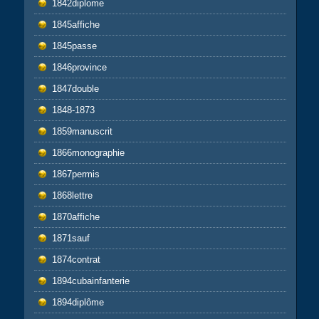
1842diplome
1845affiche
1845passe
1846province
1847double
1848-1873
1859manuscrit
1866monographie
1867permis
1868lettre
1870affiche
1871sauf
1874contrat
1894cubainfanterie
1894diplôme