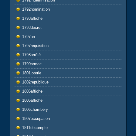
1792indemnisation
1792nomination
1793affiche
1793decret
1797an
1797requisition
1798arrêté
1799armee
1801loterie
1802republique
1805affiche
1806affiche
1806chambéry
1807occupation
1811decompte