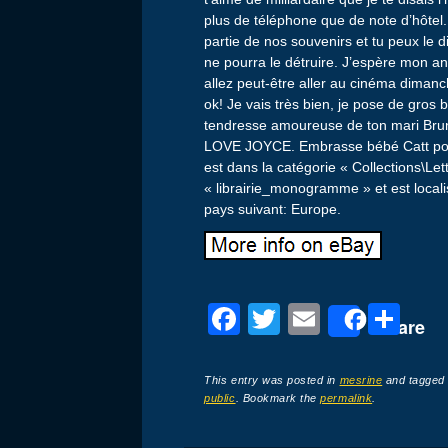
plus de téléphone que de note d’hôtel.
partie de nos souvenirs et tu peux le 
ne pourra le détruire. J’espère mon an
allez peut-être aller au cinéma dimanc
ok! Je vais très bien, je pose de gros
tendresse amoureuse de ton mari Brun
LOVE JOYCE. Embrasse bébé Catt pou
est dans la catégorie « Collections\Let
« librairie_monogramme » et est locali
pays suivant: Europe.
F
T
E
P
Share
a
wi
m
ar
c
tt
ail
ta
This entry was posted in
mesrine
and tagge
public
. Bookmark the
permalink
.
e
er
g
b
er