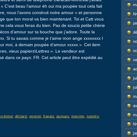
m
 « C’est beau l’amour éh oui ma poupée tout cela fait
dire, nous l’avons construit notre amour » et personne
fé
ge que ton moral va bien maintenant. Toi et Catt vous
ja
he cela vous feras du bien. Pas de soucis petite chérie
 bécos d’amour sur ta bouche que j’adore. Toute la
d
o. Si tu savais comme je t’aime mon ange xxxxxxxx I
n
r moi, à demain poupée d’amour xxxxx ». Cet item
oc
tres, vieux papiers\Lettres ». Le vendeur est
sé dans ce pays: FR. Cet article peut être expédié au
s
ao
ju
ju
m
av
m
d
criminel
,
déclaré
,
ennemi
,
franais
,
jacques
,
mesrine
,
numéro
,
fé
ja