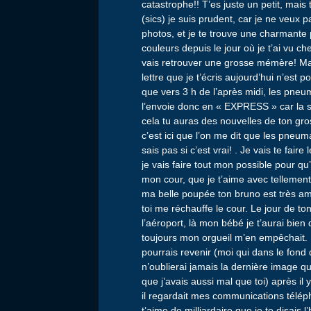
catastrophe!! T’es juste un petit, mai
(sics) je suis prudent, car je ne veux
photos, et je te trouve une charmante 
couleurs depuis le jour où je t’ai vu c
vais retrouver une grosse mémère! Ma
lettre que je t’écris aujourd’hui n’est
que vers 3 h de l’après midi, les pneu
l’envoie donc en « EXPRESS » car la 
cela tu auras des nouvelles de ton gro
c’est ici que l’on me dit que les pneu
sais pas si c’est vrai! . Je vais te fai
je vais faire tout mon possible pour q
mon cour, que je t’aime avec tellemen
ma belle poupée ton bruno est très a
toi me réchauffe le cour. Le jour de t
l’aéroport, là mon bébé je t’aurai bien
toujours mon orgueil m’en empêchait. La
pourrais revenir (moi qui dans le fond 
n’oublierai jamais la dernière image que
que j’avais aussi mal que toi) après il
il regardait mes communications télépho
t’aime de milliardaire que je te disais