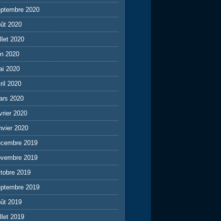
eptembre 2020
ût 2020
illet 2020
in 2020
ai 2020
ril 2020
ars 2020
vrier 2020
nvier 2020
écembre 2019
ovembre 2019
tobre 2019
eptembre 2019
ût 2019
illet 2019