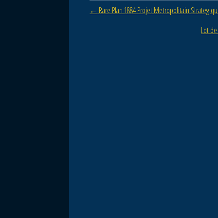
Post navigation
←
Rare Plan 1884 Projet Metropolitain Strategiqu
o
o
Lot de
k