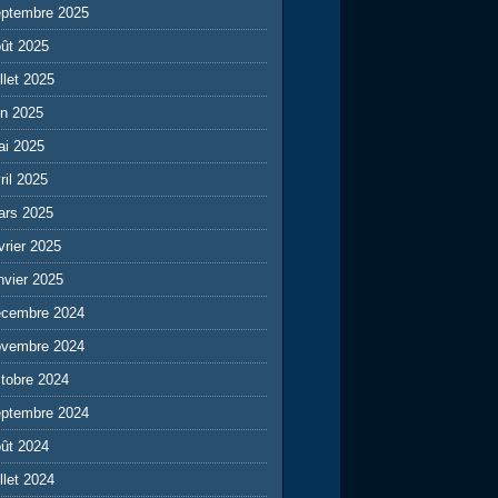
eptembre 2025
ût 2025
illet 2025
in 2025
ai 2025
ril 2025
ars 2025
vrier 2025
nvier 2025
écembre 2024
ovembre 2024
tobre 2024
eptembre 2024
ût 2024
illet 2024