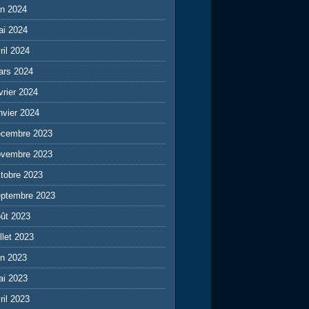
in 2024
ai 2024
ril 2024
ars 2024
vrier 2024
nvier 2024
écembre 2023
ovembre 2023
tobre 2023
eptembre 2023
ût 2023
illet 2023
in 2023
ai 2023
ril 2023