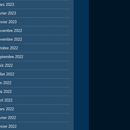
ars 2023
vrier 2023
nvier 2023
écembre 2022
ovembre 2022
tobre 2022
eptembre 2022
ût 2022
illet 2022
in 2022
ai 2022
ril 2022
ars 2022
vrier 2022
nvier 2022