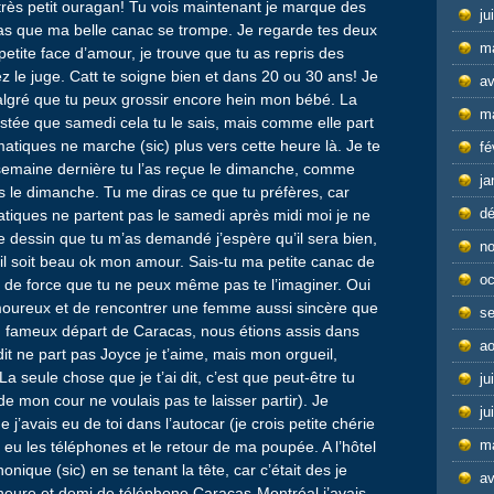
s très petit ouragan! Tu vois maintenant je marque des
ju
 pas que ma belle canac se trompe. Je regarde tes deux
m
petite face d’amour, je trouve que tu as repris des
hez le juge. Catt te soigne bien et dans 20 ou 30 ans! Je
av
lgré que tu peux grossir encore hein mon bébé. La
m
 postée que samedi cela tu le sais, mais comme elle part
matiques ne marche (sic) plus vers cette heure là. Je te
fé
semaine dernière tu l’as reçue le dimanche, comme
ja
s le dimanche. Tu me diras ce que tu préfères, car
d
matiques ne partent pas le samedi après midi moi je ne
re le dessin que tu m’as demandé j’espère qu’il sera bien,
n
u’il soit beau ok mon amour. Sais-tu ma petite canac de
oc
t de force que tu ne peux même pas te l’imaginer. Oui
moureux et de rencontrer une femme aussi sincère que
s
on fameux départ de Caracas, nous étions assis dans
ao
 dit ne part pas Joyce je t’aime, mais mon orgueil,
 seule chose que je t’ai dit, c’est que peut-être tu
ju
de mon cour ne voulais pas te laisser partir). Je
ju
 j’avais eu de toi dans l’autocar (je crois petite chérie
m
 y eu les téléphones et le retour de ma poupée. A l’hôtel
nique (sic) en se tenant la tête, car c’était des je
av
 l’heure et demi de téléphone Caracas-Montréal j’avais