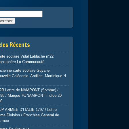
rcher :
cles Récents
rte scolaire Vidal Lablache n°22
lanisphère La Communauté
cienne carte scolaire Guyane.
uvelle Calédonie. Antilles. Martinique N
7
RR Lettre de NAMPONT (Somme) /
798 / Marque 76/NAMPONT Indice 20
00
UP ARMEE D’ITALIE 1797 / Lettre
me Division / Franchise General de
Armée