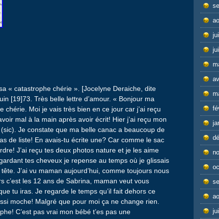
s
ao
ju
ju
m
av
a « catastrophe chérie ». [Jocelyne Deraiche, dite
m
uin [19]73. Très belle lettre d’amour. « Bonjour ma
fé
hérie. Moi je vais très bien en ce jour car j’ai reçu
 avoir mal à la main après avoir écrit! Hier j’ai reçu mon
ja
ié (sic). Je constate que ma belle canac a beaucoup de
d
 pas de liste! En avais-tu écrite une? Car comme le sac
erdre! J’ai reçu tes deux photos nature et je les aime
n
regardant tes cheveux je repense au temps où je glissais
oc
 tête. J’ai vu maman aujourd’hui, comme toujours nous
urs c’est les 12 ans de Sabrina, maman veut vous
s
 que tu iras. Je regarde le temps qu’il fait dehors ce
ao
ussi moche! Malgré que pour moi ça ne change rien.
ju
phe! C’est pas vrai mon bébé t’es pas une