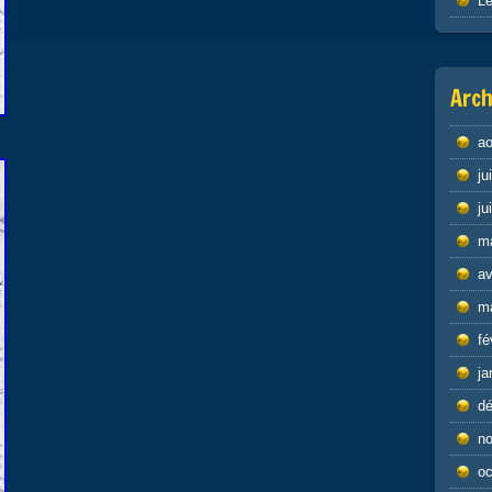
Le
Arch
ao
ju
ju
m
av
m
fé
ja
d
n
oc