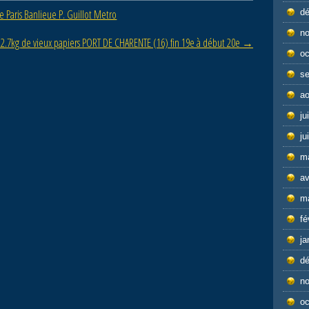
e Paris Banlieue P. Guillot Metro
d
n
 2.7kg de vieux papiers PORT DE CHARENTE (16) fin 19e à début 20e
→
oc
s
ao
ju
ju
m
av
m
fé
ja
d
n
oc