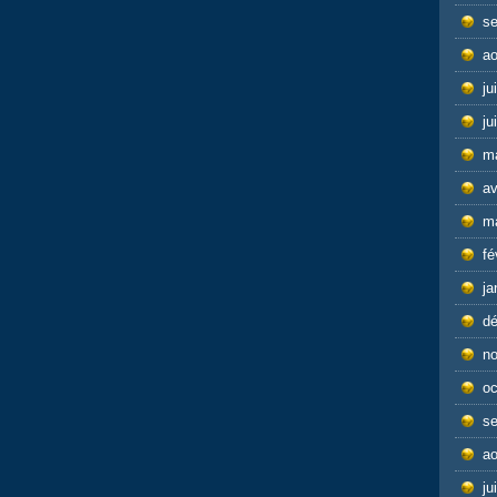
s
ao
ju
ju
m
av
m
fé
ja
d
n
oc
s
ao
ju