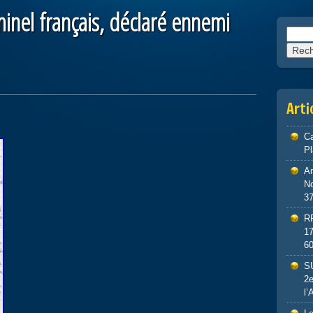
inel français, déclaré ennemi
Reche
Arti
Ca
P
An
No
3
R
1
6
S
2e
l’