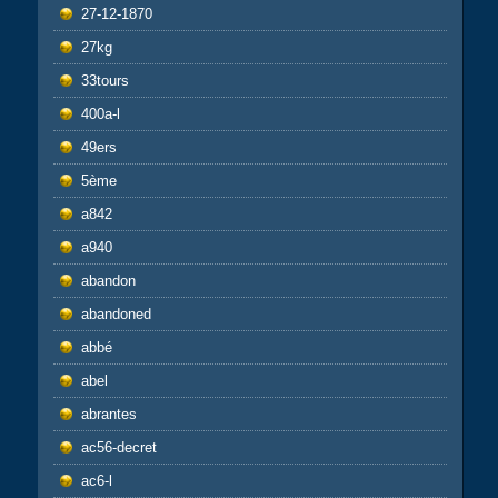
27-12-1870
27kg
33tours
400a-l
49ers
5ème
a842
a940
abandon
abandoned
abbé
abel
abrantes
ac56-decret
ac6-l