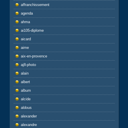
affranchissement
agenda
ahma
ai105-diplome
aicard
aime
aix-en-provence
aj8-photo
alain
albert
album
alcide
aldous
alexander
alexandre