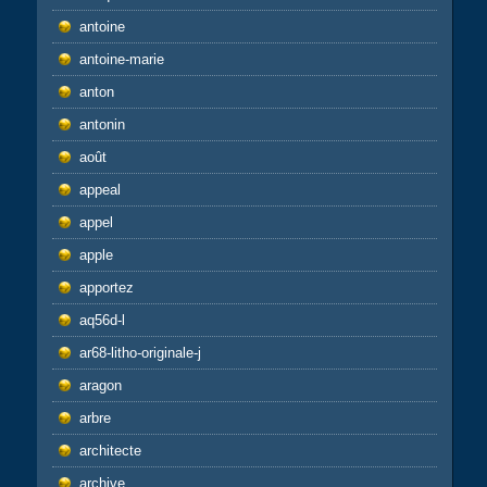
antoine
antoine-marie
anton
antonin
août
appeal
appel
apple
apportez
aq56d-l
ar68-litho-originale-j
aragon
arbre
architecte
archive