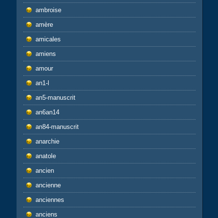
ambroise
amère
amicales
amiens
amour
an1-l
an5-manuscrit
an6an14
an84-manuscrit
anarchie
anatole
ancien
ancienne
anciennes
anciens