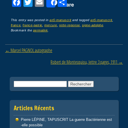
F
T
E
P
Share
a
wi
m
ar
c
tt
ail
ta
This entry was posted in
an5-manuscrit
and tagged
an5-manuscrit
,
france
,
france-patrie
,
mercure
,
rette-reponse
,
signe-adolphe
.
e
er
g
Bookmark the
permalink
.
b
er
o
Post navigation
←
Marcel PAGNOL autographe
o
Robert de Montesquiou, lettre 3 pages, 1911
→
k
Rechercher :
Articles Récents
Pierre LÉPINE, TAPUSCRIT La guerre Bactérienne est
-elle possible