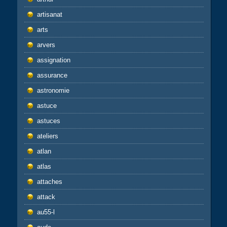
artisanat
arts
arvers
assignation
assurance
astronomie
astuce
astuces
ateliers
atlan
atlas
attaches
attack
au55-l