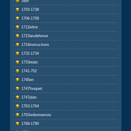
16th
1703-1738
1706-1709
1711lettre
1723aixdefense
1724instructions
1732-1734
1733etats
1741-752
1745en
1747fouquet
1747plan
1763-1764
1763ordonnances
1768-1790