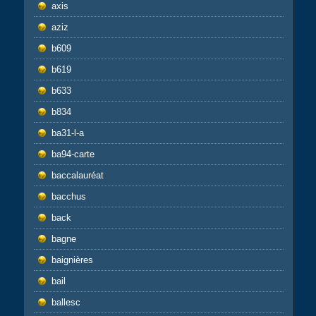
axis
aziz
b609
b619
b633
b834
ba31-l-a
ba94-carte
baccalauréat
bacchus
back
bagne
baignières
bail
ballesc