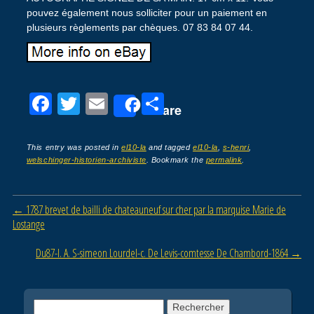
pouvez également nous solliciter pour un paiement en
plusieurs règlements par chèques. 07 83 84 07 44.
F
T
E
P
Share
a
wi
m
ar
c
tt
ail
ta
This entry was posted in
el10-la
and tagged
el10-la
,
s-henri
,
welschinger-historien-archiviste
. Bookmark the
permalink
.
e
er
g
b
er
Post navigation
←
1787 brevet de bailli de chateauneuf sur cher par la marquise Marie de
o
Lostange
o
Du87-l. A. S-simeon Lourdel-c. De Levis-comtesse De Chambord-1864
→
k
Rechercher :