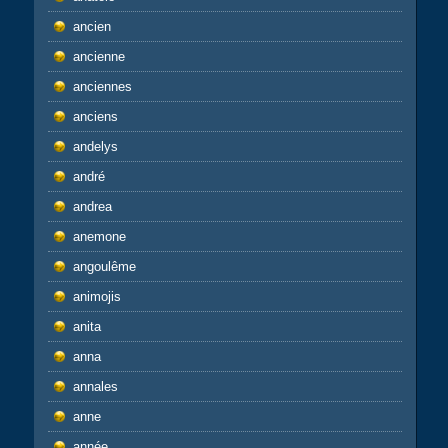
ancien
ancienne
anciennes
anciens
andelys
andré
andrea
anemone
angoulême
animojis
anita
anna
annales
anne
année