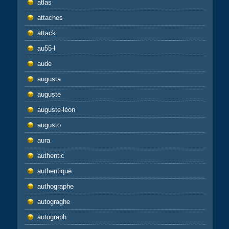
atlas
attaches
attack
au55-l
aude
augusta
auguste
auguste-léon
augusto
aura
authentic
authentique
authographe
autograghe
autograph