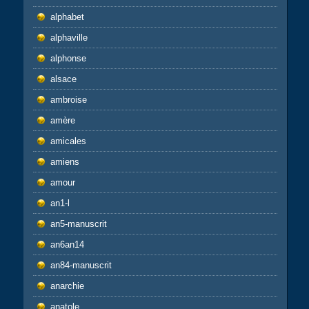
alphabet
alphaville
alphonse
alsace
ambroise
amère
amicales
amiens
amour
an1-l
an5-manuscrit
an6an14
an84-manuscrit
anarchie
anatole