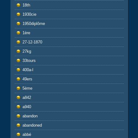
18th
1930cie
1950diplôme
1ère
27-12-1870
27kg
33tours
400a-l
49ers
5ème
a842
a940
abandon
abandoned
abbé