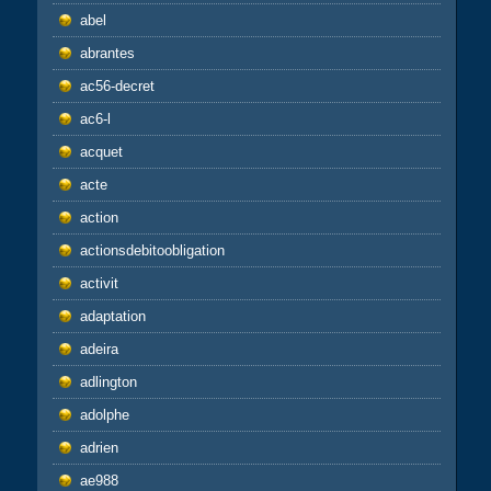
abel
abrantes
ac56-decret
ac6-l
acquet
acte
action
actionsdebitoobligation
activit
adaptation
adeira
adlington
adolphe
adrien
ae988