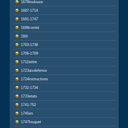
1678toulouse
1687-1714
1691-1747
1699comté
16th
1703-1738
1706-1709
1711lettre
1723aixdefense
1724instructions
1732-1734
1733etats
1741-752
1745en
1747fouquet