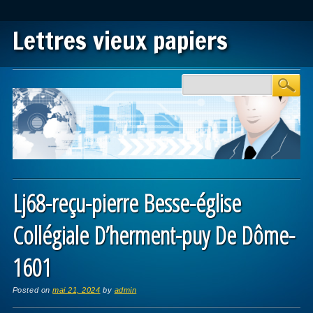
Lettres vieux papiers
Main menu
Skip to content
Lj68-reçu-pierre Besse-église
Collégiale D’herment-puy De Dôme-
1601
Posted on
mai 21, 2024
by
admin