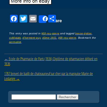
F
T
E
P
Share
a
wi
m
ar
c
tt
ail
ta
This entry was posted in
lj68-reu-pierre
and tagged
besse-église
,
collégiale
,
d'herment-puy
,
dôme-1601
,
lj68-reu-pierre
. Bookmark the
e
er
g
permalink
.
b
er
o
Post navigation
←
Ecole de Pharmacie de Paris (1836) Diplôme de pharmacien délivré en
o
1836
k
1787 brevet de bailli de chateauneuf sur cher par la marquise Marie de
Lostange
→
Rechercher :