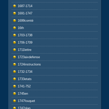
1687-1714
1691-1747
1699comté
16th
1703-1738
1706-1709
1711lettre
1723aixdefense
1724instructions
1732-1734
1733etats
1741-752
1745en
1747fouquet
1747plan