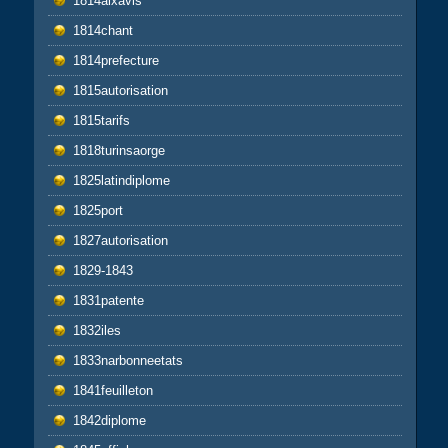
1814aixavis
1814chant
1814prefecture
1815autorisation
1815tarifs
1818turinsaorge
1825latindiplome
1825port
1827autorisation
1829-1843
1831patente
1832iles
1833narbonneetats
1841feuilleton
1842diplome