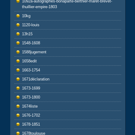
1092a-autographes-bonaparte-berthier-maret-brevet-
thuillier-empire-1803
10kg
1120-louis
13h15
1548-1608
1588jugement
1658edit
1663-1754
1671déclaration
1673-1699
1673-1800
1674liste
1676-1702
1678-1851
1678toulouse