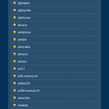
alphabet
alphaville
alphonse
alsace
ambroise
amère
amicales
amiens
amour
an1-l
an5-manuscrit
an6an14
an84-manuscrit
anarchie
anatole