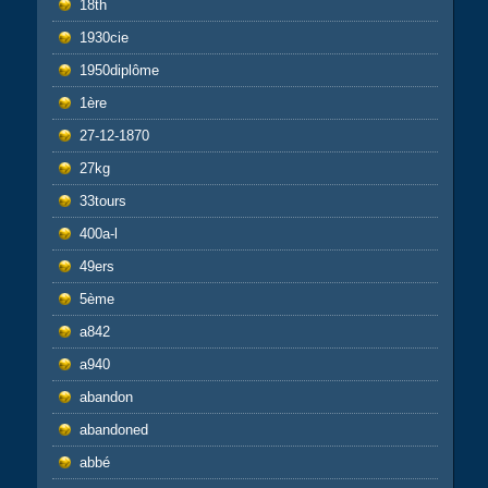
18th
1930cie
1950diplôme
1ère
27-12-1870
27kg
33tours
400a-l
49ers
5ème
a842
a940
abandon
abandoned
abbé