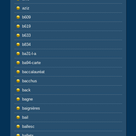
aziz
b609
b619
b633
b834
ba31-l-a
ba94-carte
baccalauréat
bacchus
back
bagne
baignières
bail
ballesc
ballets