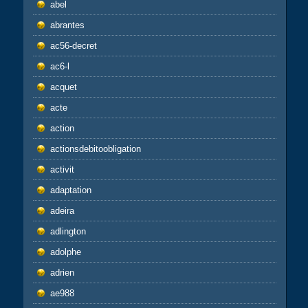
abel
abrantes
ac56-decret
ac6-l
acquet
acte
action
actionsdebitoobligation
activit
adaptation
adeira
adlington
adolphe
adrien
ae988