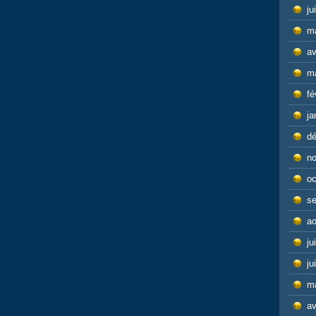
ju
m
av
m
fé
ja
d
n
oc
s
ao
ju
ju
m
av