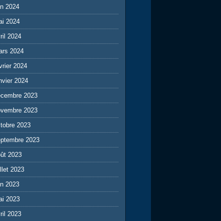
in 2024
ai 2024
ril 2024
ars 2024
vrier 2024
nvier 2024
écembre 2023
ovembre 2023
tobre 2023
eptembre 2023
ût 2023
illet 2023
in 2023
ai 2023
ril 2023