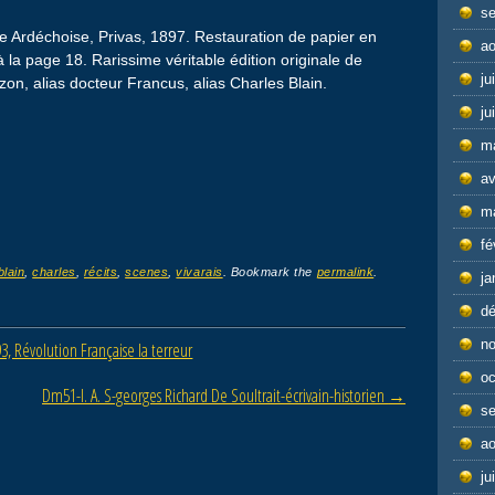
s
ie Ardéchoise, Privas, 1897. Restauration de papier en
ao
u’à la page 18. Rarissime véritable édition originale de
ju
zon, alias docteur Francus, alias Charles Blain.
ju
m
av
m
fé
blain
,
charles
,
récits
,
scenes
,
vivarais
. Bookmark the
permalink
.
ja
d
n
 Révolution Française la terreur
oc
Dm51-l. A. S-georges Richard De Soultrait-écrivain-historien
→
s
ao
ju