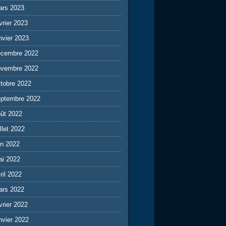
ars 2023
vrier 2023
nvier 2023
écembre 2022
ovembre 2022
tobre 2022
eptembre 2022
ût 2022
illet 2022
in 2022
ai 2022
ril 2022
ars 2022
vrier 2022
nvier 2022