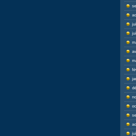
s
ao
ju
ju
m
av
m
fé
ja
d
n
oc
s
ao
ju