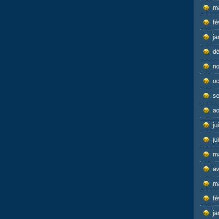
m
fé
ja
d
n
oc
s
ao
ju
ju
m
av
m
fé
ja