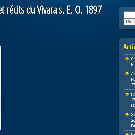
 récits du Vivarais. E. O. 1897
Reche
Arti
Ca
P
An
No
3
R
1
6
S
2e
l’