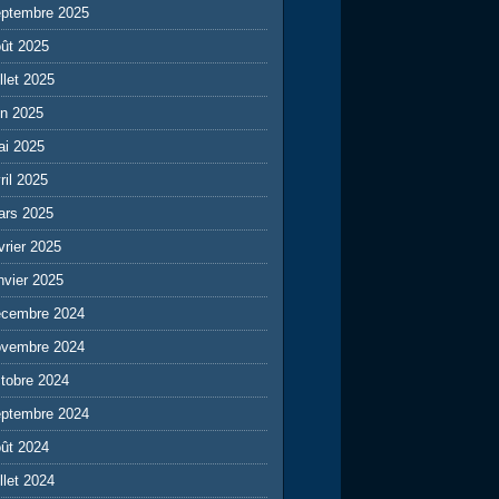
eptembre 2025
ût 2025
illet 2025
in 2025
ai 2025
ril 2025
ars 2025
vrier 2025
nvier 2025
écembre 2024
ovembre 2024
tobre 2024
eptembre 2024
ût 2024
illet 2024