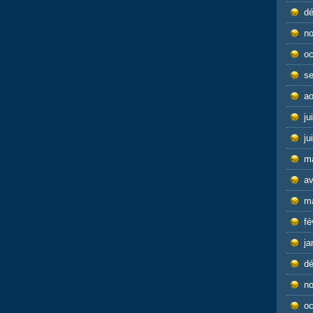
d
n
oc
s
ao
ju
ju
m
av
m
fé
ja
d
n
oc