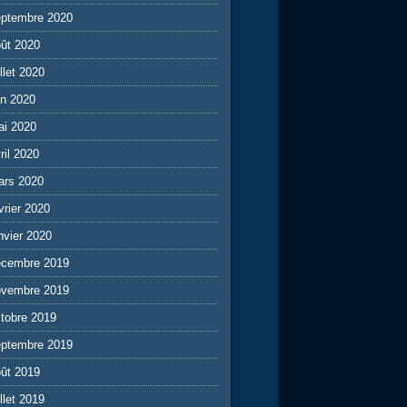
eptembre 2020
ût 2020
illet 2020
in 2020
ai 2020
ril 2020
ars 2020
vrier 2020
nvier 2020
écembre 2019
ovembre 2019
tobre 2019
eptembre 2019
ût 2019
illet 2019