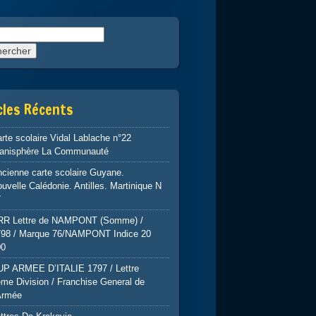
rcher :
cles Récents
rte scolaire Vidal Lablache n°22
lanisphère La Communauté
cienne carte scolaire Guyane.
uvelle Calédonie. Antilles. Martinique N
7
RR Lettre de NAMPONT (Somme) /
798 / Marque 76/NAMPONT Indice 20
00
UP ARMEE D’ITALIE 1797 / Lettre
me Division / Franchise General de
Armée