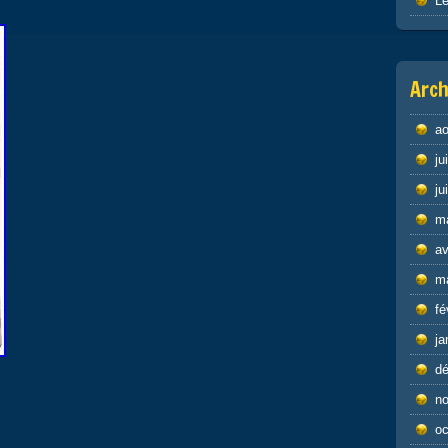
Le
Arch
ao
ju
ju
m
av
m
fé
ja
d
n
oc