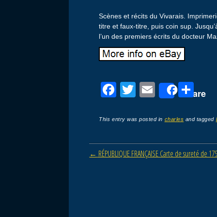
Scènes et récits du Vivarais. Imprimer
titre et faux-titre, puis coin sup. Jusq
l’un des premiers écrits du docteur Ma
F
T
E
P
Share
a
wi
m
ar
c
tt
ail
ta
This entry was posted in
charles
and tagged
e
er
g
b
er
Post navigation
←
RÉPUBLIQUE FRANÇAISE Carte de sureté de 1793,
o
o
k