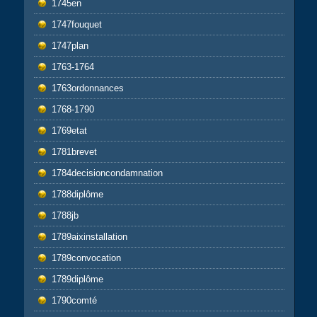
1745en
1747fouquet
1747plan
1763-1764
1763ordonnances
1768-1790
1769etat
1781brevet
1784decisioncondamnation
1788diplôme
1788jb
1789aixinstallation
1789convocation
1789diplôme
1790comté