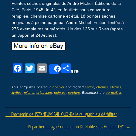
Pointes sèches originales de André Michel. Éditions de la
Cité, Paris, 1945. In-4°, en feuillets sous couverture
rempliée, chemise cartonné et étui. 18 pointes sèches
originales à pleine page par André Michel. Édition limitée à
275 exemplaires numérotés. Un des 125 sur Rives (après
un Japon et 24 Arches).
F
T
E
P
Share
a
wi
m
ar
c
tt
ail
ta
This entry was posted in
chénier
and tagged
andré
,
chenier
,
elégies
,
idylles
,
michel
,
originales
,
pointes
,
sèches
. Bookmark the
permalink
.
e
er
g
b
er
Post navigation
←
Parchemin de 1579 NEUVY PAILLOUX -Belle calligraphie à déchiffrer
o
o
Ff9-parchemin-signé-nomination De Noble-sous Henri Iii-1581
→