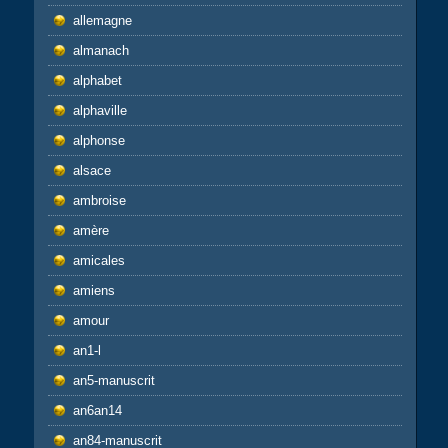
allemagne
almanach
alphabet
alphaville
alphonse
alsace
ambroise
amère
amicales
amiens
amour
an1-l
an5-manuscrit
an6an14
an84-manuscrit