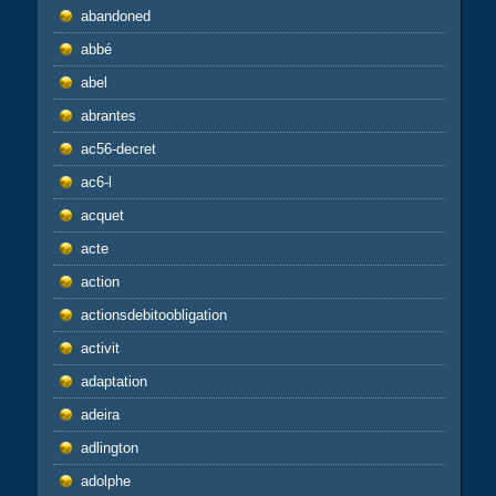
abandoned
abbé
abel
abrantes
ac56-decret
ac6-l
acquet
acte
action
actionsdebitoobligation
activit
adaptation
adeira
adlington
adolphe