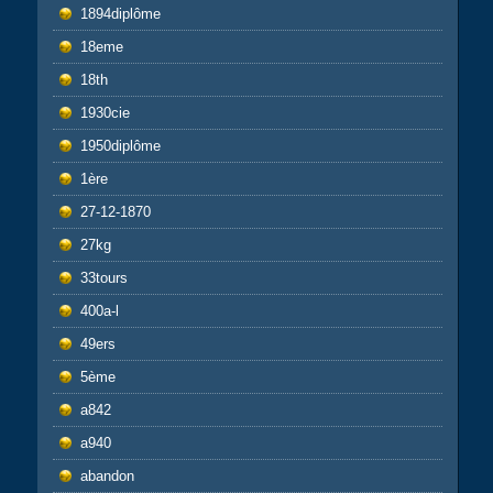
1894diplôme
18eme
18th
1930cie
1950diplôme
1ère
27-12-1870
27kg
33tours
400a-l
49ers
5ème
a842
a940
abandon