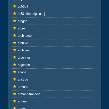
aq56d-l
ar68-litho-originale-j
aragon
arbre
architecte
archive
archives
ardennes
argentan
ariana
aristide
armand
armand-francois
armee
armes