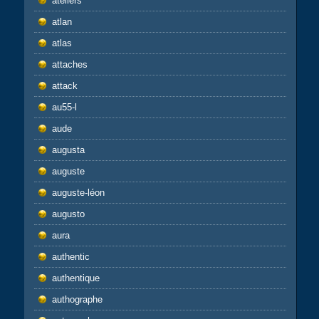
ateliers
atlan
atlas
attaches
attack
au55-l
aude
augusta
auguste
auguste-léon
augusto
aura
authentic
authentique
authographe