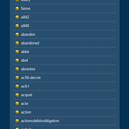
5ème
a842
a940
abandon
abandoned
abbé
abel
abrantes
ac56-decret
ac6-l
acquet
acte
action
actionsdebitoobligation