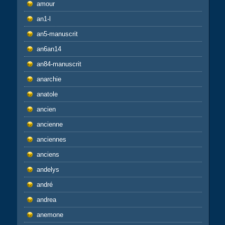
amour
an1-l
an5-manuscrit
an6an14
an84-manuscrit
anarchie
anatole
ancien
ancienne
anciennes
anciens
andelys
andré
andrea
anemone