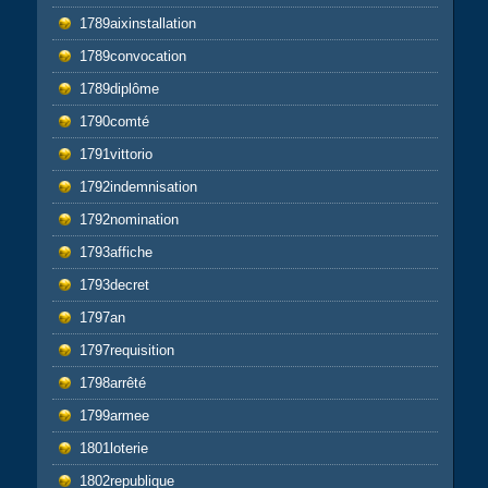
1789aixinstallation
1789convocation
1789diplôme
1790comté
1791vittorio
1792indemnisation
1792nomination
1793affiche
1793decret
1797an
1797requisition
1798arrêté
1799armee
1801loterie
1802republique