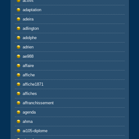
activit
adaptation
adeira
adlington
adolphe
adrien
ae988
affaire
affiche
affiche1871
affiches
affranchissement
agenda
ahma
ai105-diplome