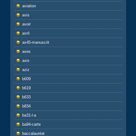
aviation
avis
avoir
avril
ax45-manuscrit
axes
axis
aziz
b609
b619
b633
b834
ba31-l-a
ba94-carte
baccalauréat