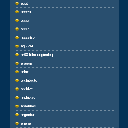
août
appeal
appel
apple
apportez
aq56d-l
ar68-litho-originale-j
aragon
arbre
architecte
archive
archives
ardennes
argentan
ariana