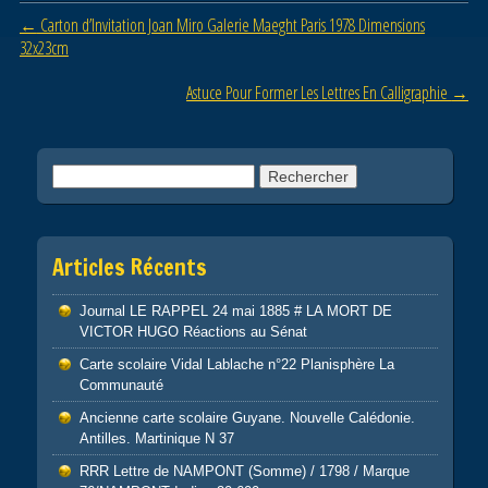
b
er
Post navigation
←
Carton d’Invitation Joan Miro Galerie Maeght Paris 1978 Dimensions
o
32x23cm
o
Astuce Pour Former Les Lettres En Calligraphie
→
k
Rechercher :
Articles Récents
Journal LE RAPPEL 24 mai 1885 # LA MORT DE
VICTOR HUGO Réactions au Sénat
Carte scolaire Vidal Lablache n°22 Planisphère La
Communauté
Ancienne carte scolaire Guyane. Nouvelle Calédonie.
Antilles. Martinique N 37
RRR Lettre de NAMPONT (Somme) / 1798 / Marque