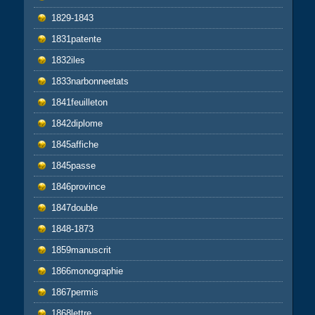
1829-1843
1831patente
1832iles
1833narbonneetats
1841feuilleton
1842diplome
1845affiche
1845passe
1846province
1847double
1848-1873
1859manuscrit
1866monographie
1867permis
1868lettre