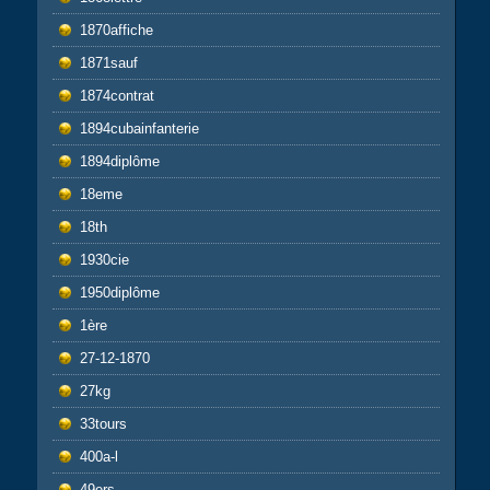
1870affiche
1871sauf
1874contrat
1894cubainfanterie
1894diplôme
18eme
18th
1930cie
1950diplôme
1ère
27-12-1870
27kg
33tours
400a-l
49ers