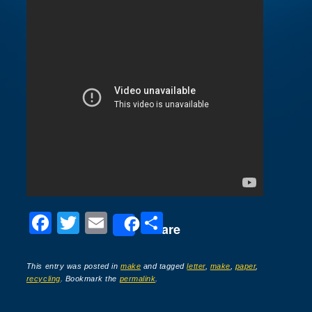
F
T
E
P
Share
a
wi
m
ar
c
tt
ail
ta
This entry was posted in
make
and tagged
letter
,
make
,
paper
,
recycling
. Bookmark the
permalink
.
e
er
g