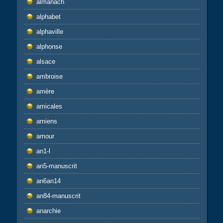
almanach
alphabet
alphaville
alphonse
alsace
ambroise
amère
amicales
amiens
amour
an1-l
an5-manuscrit
an6an14
an84-manuscrit
anarchie