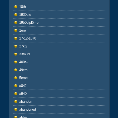
18th
1930cie
1950diplôme
1ère
27-12-1870
27kg
33tours
400a-l
49ers
5ème
a842
a940
abandon
abandoned
abbé