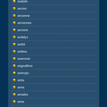
anatole
ancien
ancienne
anciennes
anciens
andelys
andré
andrea
anemone
angoulême
animojis
anita
anna
annales
anne