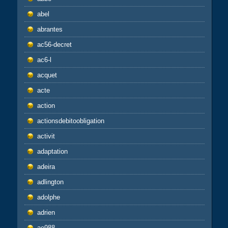
abel
abrantes
ac56-decret
ac6-l
acquet
acte
action
actionsdebitoobligation
activit
adaptation
adeira
adlington
adolphe
adrien
ae988