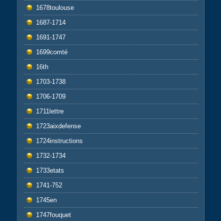
1678toulouse
1687-1714
1691-1747
1699comté
16th
1703-1738
1706-1709
1711lettre
1723aixdefense
1724instructions
1732-1734
1733etats
1741-752
1745en
1747fouquet