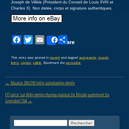
Joseph de Villèle (Président du Conseil de Louis XVIII et
Charles X). Non datée, corps et signature authentiques.
F
T
E
P
Share
a
wi
m
ar
c
tt
ail
ta
This entry was posted in
joseph
and tagged
autographe
,
joseph
,
lettre
,
signée
,
villèle
. Bookmark the
permalink
.
e
er
g
b
er
Post navigation
←
Maurice DRUON lettre autographes signée
o
o
Ff7-pièce Sur Vélin-signée-thomas-marquis De Bérulle-parlement De
Grenoble1764
→
k
Rechercher :