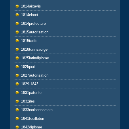
1814aixavis
1814chant
1814prefecture
1815autorisation
1815tarifs
1818turinsaorge
1825latindiplome
1825port
1827autorisation
1829-1843
1831patente
1832iles
1833narbonneetats
1841feuilleton
1842diplome