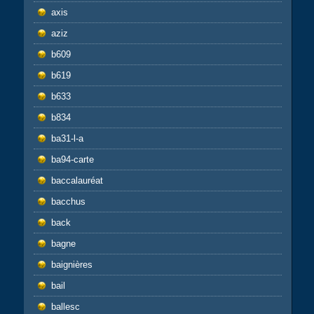
axis
aziz
b609
b619
b633
b834
ba31-l-a
ba94-carte
baccalauréat
bacchus
back
bagne
baignières
bail
ballesc