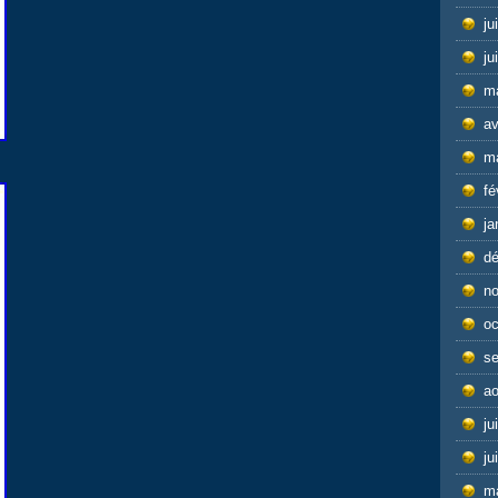
ju
ju
m
av
m
fé
ja
d
n
oc
s
ao
ju
ju
m