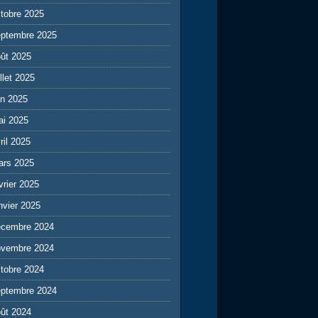
tobre 2025
eptembre 2025
ût 2025
illet 2025
in 2025
ai 2025
ril 2025
ars 2025
vrier 2025
nvier 2025
écembre 2024
ovembre 2024
tobre 2024
eptembre 2024
ût 2024