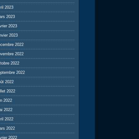
ril 2023
ars 2023
vrier 2023
nvier 2023
écembre 2022
ovembre 2022
tobre 2022
eptembre 2022
ût 2022
illet 2022
in 2022
ai 2022
ril 2022
ars 2022
vrier 2022