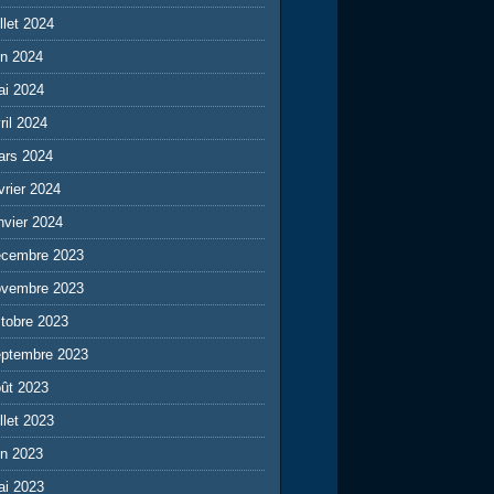
illet 2024
in 2024
ai 2024
ril 2024
ars 2024
vrier 2024
nvier 2024
écembre 2023
ovembre 2023
tobre 2023
eptembre 2023
ût 2023
illet 2023
in 2023
ai 2023