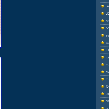
ja
d
n
oc
s
ao
ju
ju
m
av
m
fé
ja
d
n