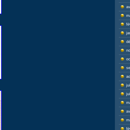
av
m
fé
ja
d
n
oc
s
ao
ju
ju
m
av
m
fé