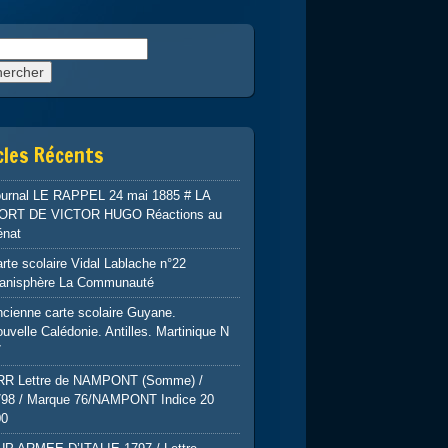
rcher :
cles Récents
ournal LE RAPPEL 24 mai 1885 # LA
ORT DE VICTOR HUGO Réactions au
énat
rte scolaire Vidal Lablache n°22
lanisphère La Communauté
cienne carte scolaire Guyane.
uvelle Calédonie. Antilles. Martinique N
7
RR Lettre de NAMPONT (Somme) /
798 / Marque 76/NAMPONT Indice 20
00