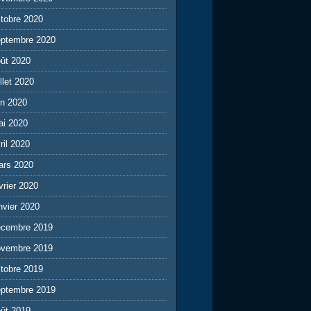
tobre 2020
eptembre 2020
ût 2020
illet 2020
in 2020
ai 2020
ril 2020
ars 2020
vrier 2020
nvier 2020
écembre 2019
ovembre 2019
tobre 2019
eptembre 2019
ût 2019