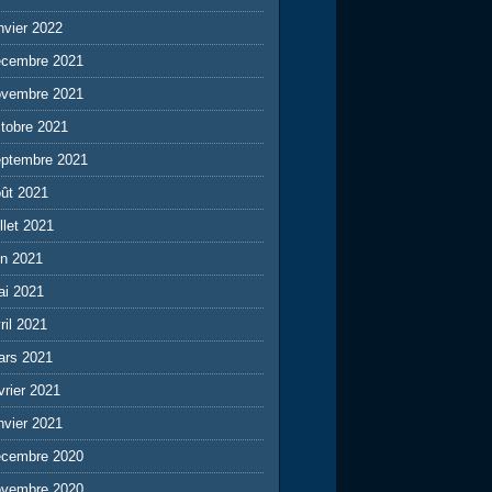
nvier 2022
écembre 2021
ovembre 2021
tobre 2021
eptembre 2021
ût 2021
illet 2021
in 2021
ai 2021
ril 2021
ars 2021
vrier 2021
nvier 2021
écembre 2020
ovembre 2020