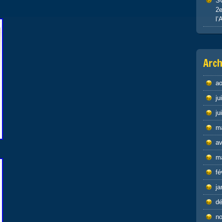
S
2e
l’
Arch
ao
ju
ju
m
av
m
fé
ja
d
n