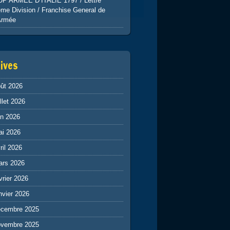
UP ARMEE D’ITALIE 1797 / Lettre
me Division / Franchise General de
Armée
ives
ût 2026
illet 2026
in 2026
ai 2026
ril 2026
ars 2026
vrier 2026
nvier 2026
écembre 2025
ovembre 2025