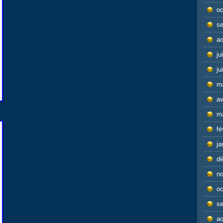
oc
s
ao
ju
ju
m
av
m
fé
ja
d
n
oc
s
ao