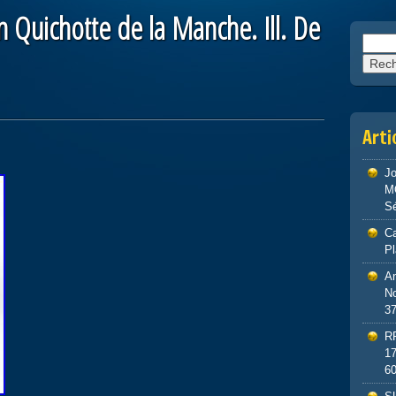
 Quichotte de la Manche. Ill. De
Reche
Arti
J
M
S
Ca
P
An
No
3
R
1
6