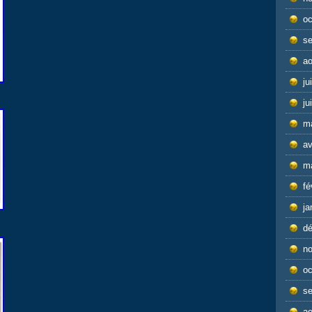
oc
s
ao
ju
ju
m
av
m
fé
ja
d
n
oc
s
ao