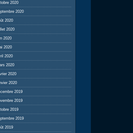
tobre 2020
eptembre 2020
ût 2020
illet 2020
in 2020
ai 2020
ril 2020
ars 2020
vrier 2020
nvier 2020
écembre 2019
ovembre 2019
tobre 2019
eptembre 2019
ût 2019