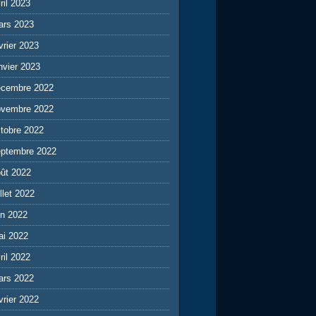
ril 2023
ars 2023
vrier 2023
nvier 2023
écembre 2022
ovembre 2022
tobre 2022
eptembre 2022
ût 2022
illet 2022
in 2022
ai 2022
ril 2022
ars 2022
vrier 2022