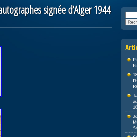
autographes signée d’Alger 1944
Reche
Arti
P
Ba
1
l
R
Ta
au
1
J
M
S