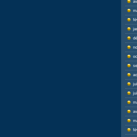
av
m
fé
ja
d
n
oc
s
ao
ju
ju
m
av
m
fé