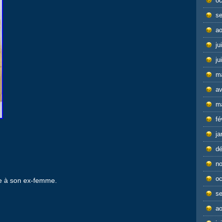
oc
s
ao
ju
ju
m
av
m
fé
ja
d
n
oc
ée à son ex-femme.
s
ao