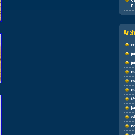
Ca
P
Arch
ao
ju
ju
m
av
m
fé
ja
d
n