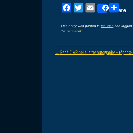
F
T
E
P
Share
a
wi
m
ar
c
tt
ail
ta
This entry was posted in
maurice
and tagge
the
permalink
.
e
er
g
b
er
Post navigation
←
René CLAIR belle lettre autographe + réponse 
o
o
k