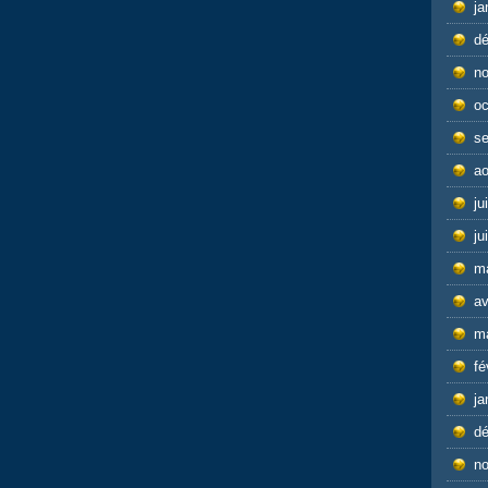
ja
d
n
oc
s
ao
ju
ju
m
av
m
fé
ja
d
n