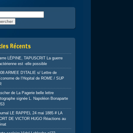
rcher :
cles Récents
ierre LÉPINE, TAPUSCRIT La guerre
ctérienne est -elle possible
808 ARMEE D’ITALIE s/ Lettre de
’Econome de l’Hopital de ROME / SUP
R
scher de La Pagerie belle lettre
tographe signée L. Napoléon Bonaparte
853
ournal LE RAPPEL 24 mai 1885 # LA
ORT DE VICTOR HUGO Réactions au
énat