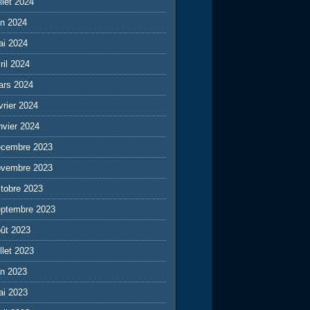
illet 2024
in 2024
ai 2024
ril 2024
ars 2024
vrier 2024
nvier 2024
écembre 2023
ovembre 2023
tobre 2023
eptembre 2023
ût 2023
illet 2023
in 2023
ai 2023