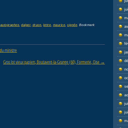
ju
ju
m
d
autographes
,
dalger
,
druon
,
lettre
,
maurice
,
signée
. Bookmark
av
m
fé
du ministre
ja
d
Gros lot vieux papiers, Boutavent-la-Grange (60), Formerie, Oise
→
n
oc
s
ao
ju
ju
m