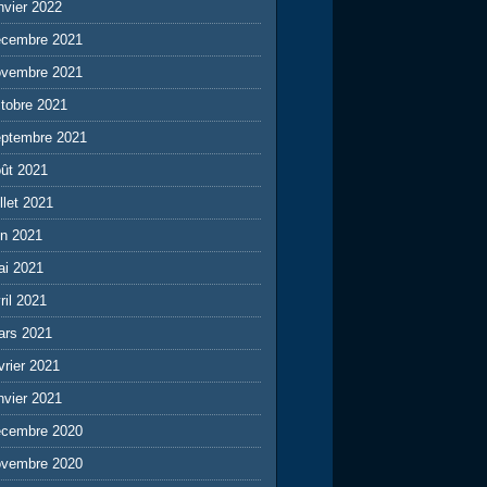
nvier 2022
écembre 2021
ovembre 2021
tobre 2021
eptembre 2021
ût 2021
illet 2021
in 2021
ai 2021
ril 2021
ars 2021
vrier 2021
nvier 2021
écembre 2020
ovembre 2020