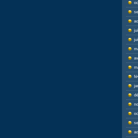
oc
s
ao
ju
ju
m
av
m
fé
ja
d
n
oc
s
ao