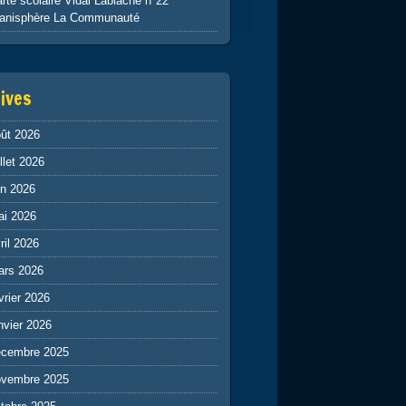
rte scolaire Vidal Lablache n°22
lanisphère La Communauté
ives
ût 2026
illet 2026
in 2026
ai 2026
ril 2026
ars 2026
vrier 2026
nvier 2026
écembre 2025
ovembre 2025