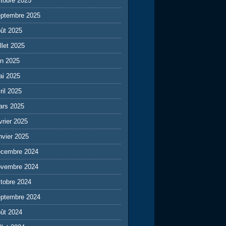
tobre 2025
eptembre 2025
ût 2025
illet 2025
in 2025
ai 2025
ril 2025
ars 2025
vrier 2025
nvier 2025
écembre 2024
ovembre 2024
tobre 2024
eptembre 2024
ût 2024