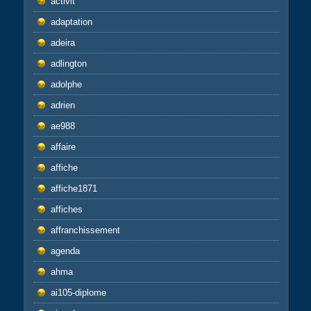
activit
adaptation
adeira
adlington
adolphe
adrien
ae988
affaire
affiche
affiche1871
affiches
affranchissement
agenda
ahma
ai105-diplome