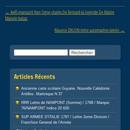
b
er
Post navigation
←
Ax45-manuscrit Non Signe-charles De Bernard-la Legende De Maitre
o
Manole-balzac
o
Maurice DRUON lettre autographes signée
→
k
Rechercher :
Articles Récents
Ancienne carte scolaire Guyane. Nouvelle Calédonie.
Antilles. Martinique N 37
RRR Lettre de NAMPONT (Somme) / 1798 / Marque
76/NAMPONT Indice 20 600
SUP ARMEE D’ITALIE 1797 / Lettre 2eme Division /
Franchise General de l’Armée