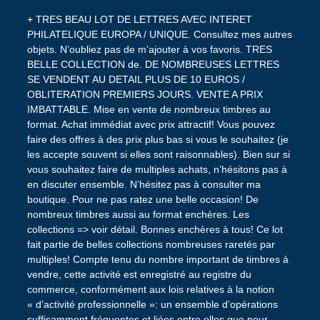
+ TRES BEAU LOT DE LETTRES AVEC INTERET
PHILATELIQUE EUROPA / UNIQUE. Consultez mes autres
objets. N’oubliez pas de m’ajouter à vos favoris. TRES
BELLE COLLECTION de. DE NOMBREUSES LETTRES
SE VENDENT AU DETAIL PLUS DE 10 EUROS /
OBLITERATION PREMIERS JOURS. VENTE A PRIX
IMBATTABLE. Mise en vente de nombreux timbres au
format. Achat immédiat avec prix attractif! Vous pouvez
faire des offres à des prix plus bas si vous le souhaitez (je
les accepte souvent si elles sont raisonnables). Bien sur si
vous souhaitez faire de multiples achats, n’hésitons pas à
en discuter ensemble. N’hésitez pas à consulter ma
boutique. Pour ne pas ratez une belle occasion! De
nombreux timbres aussi au format enchères. Les
collections => voir détail. Bonnes enchères à tous! Ce lot
fait partie de belles collections nombreuses raretés par
multiples! Compte tenu du nombre important de timbres à
vendre, cette activité est enregistré au registre du
commerce, conformément aux lois relatives à la notion
« d’activité professionnelle »: un ensemble d’opérations
suffisamment fréquentes et liées entre elles que pour