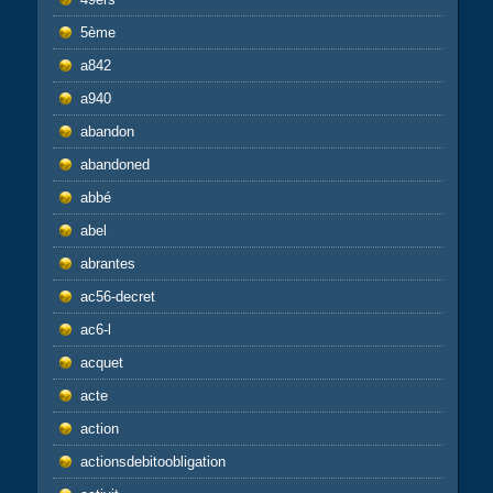
5ème
a842
a940
abandon
abandoned
abbé
abel
abrantes
ac56-decret
ac6-l
acquet
acte
action
actionsdebitoobligation