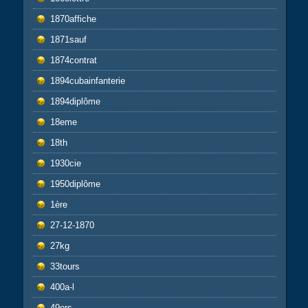
1870affiche
1871sauf
1874contrat
1894cubainfanterie
1894diplôme
18eme
18th
1930cie
1950diplôme
1ère
27-12-1870
27kg
33tours
400a-l
49ers