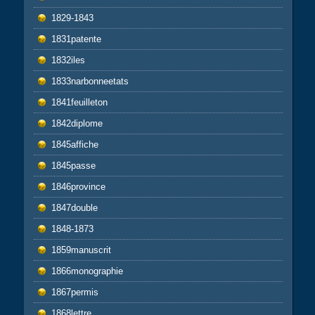
1829-1843
1831patente
1832iles
1833narbonneetats
1841feuilleton
1842diplome
1845affiche
1845passe
1846province
1847double
1848-1873
1859manuscrit
1866monographie
1867permis
1868lettre