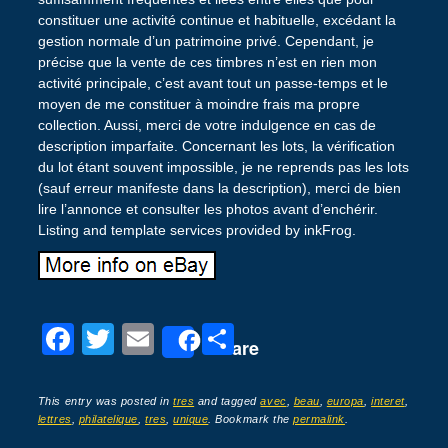
constituer une activité continue et habituelle, excédant la
gestion normale d’un patrimoine privé. Cependant, je
précise que la vente de ces timbres n’est en rien mon
activité principale, c’est avant tout un passe-temps et le
moyen de me constituer à moindre frais ma propre
collection. Aussi, merci de votre indulgence en cas de
description imparfaite. Concernant les lots, la vérification
du lot étant souvent impossible, je ne reprends pas les lots
(sauf erreur manifeste dans la description), merci de bien
lire l’annonce et consulter les photos avant d’enchérir.
Listing and template services provided by inkFrog.
F
T
E
P
Share
a
wi
m
ar
c
tt
ail
ta
This entry was posted in
tres
and tagged
avec
,
beau
,
europa
,
interet
,
lettres
,
philatelique
,
tres
,
unique
. Bookmark the
permalink
.
e
er
g