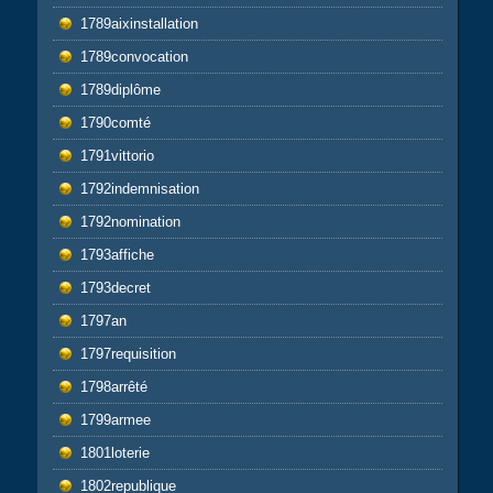
1789aixinstallation
1789convocation
1789diplôme
1790comté
1791vittorio
1792indemnisation
1792nomination
1793affiche
1793decret
1797an
1797requisition
1798arrêté
1799armee
1801loterie
1802republique