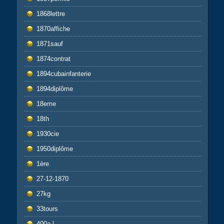
1868lettre
1870affiche
1871sauf
1874contrat
1894cubainfanterie
1894diplôme
18eme
18th
1930cie
1950diplôme
1ère
27-12-1870
27kg
33tours
400a-l