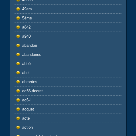
49ers
5ème
a842
a940
abandon
abandoned
abbé
abel
abrantes
ac56-decret
ac6-l
acquet
acte
action