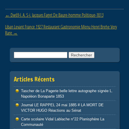
b
er
o
Post navigation
←
Dw69-l. A. S-j. Jacques Faget De Baure-homme Politique-1813
o
Liban Levant France 1927 Restaurant Gastronomie Menu Henri Brehe Very
k
Rare
→
Rechercher :
Articles Récents
Tascher de La Pagerie belle lettre autographe signée L.
Napoléon Bonaparte 1853
Journal LE RAPPEL 24 mai 1885 # LA MORT DE
VICTOR HUGO Réactions au Sénat
Carte scolaire Vidal Lablache n°22 Planisphère La
Communauté