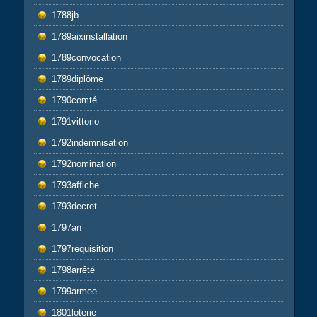
1788jb
1789aixinstallation
1789convocation
1789diplôme
1790comté
1791vittorio
1792indemnisation
1792nomination
1793affiche
1793decret
1797an
1797requisition
1798arrêté
1799armee
1801loterie