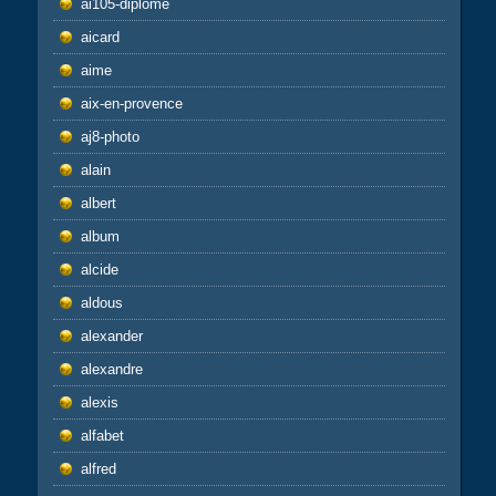
ai105-diplome
aicard
aime
aix-en-provence
aj8-photo
alain
albert
album
alcide
aldous
alexander
alexandre
alexis
alfabet
alfred