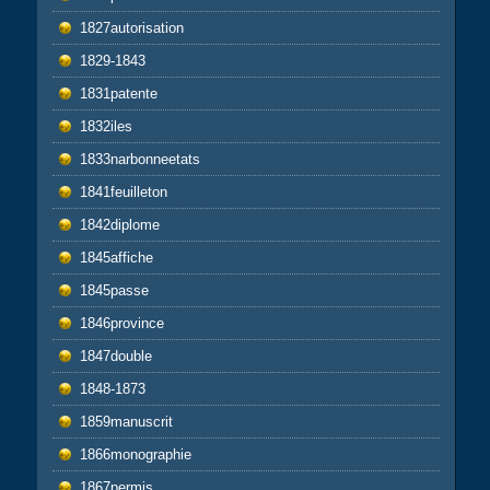
1827autorisation
1829-1843
1831patente
1832iles
1833narbonneetats
1841feuilleton
1842diplome
1845affiche
1845passe
1846province
1847double
1848-1873
1859manuscrit
1866monographie
1867permis