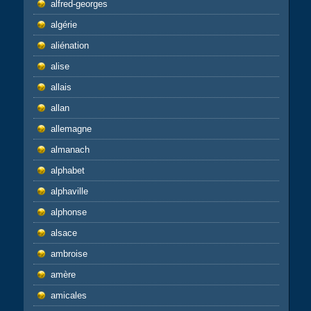
alfred-georges
algérie
aliénation
alise
allais
allan
allemagne
almanach
alphabet
alphaville
alphonse
alsace
ambroise
amère
amicales