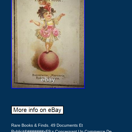
Rare Books & Finds. 49 Documents Et
Publicit&#######xE9;s Concernant Un Commerce De