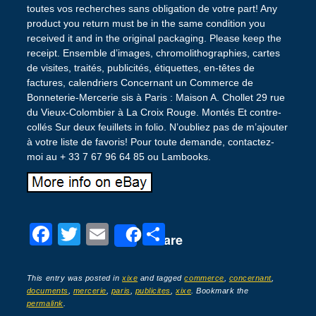
toutes vos recherches sans obligation de votre part! Any
product you return must be in the same condition you
received it and in the original packaging. Please keep the
receipt. Ensemble d’images, chromolithographies, cartes
de visites, traités, publicités, étiquettes, en-têtes de
factures, calendriers Concernant un Commerce de
Bonneterie-Mercerie sis à Paris : Maison A. Chollet 29 rue
du Vieux-Colombier à La Croix Rouge. Montés Et contre-
collés Sur deux feuillets in folio. N’oubliez pas de m’ajouter
à votre liste de favoris! Pour toute demande, contactez-
moi au + 33 7 67 96 64 85 ou Lambooks.
F
T
E
P
Share
a
wi
m
ar
c
tt
ail
ta
This entry was posted in
xixe
and tagged
commerce
,
concernant
,
documents
,
mercerie
,
paris
,
publicites
,
xixe
. Bookmark the
e
er
g
permalink
.