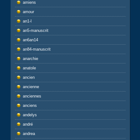
amiens
amour
an1-l
an5-manuscrit
an6an14
an84-manuscrit
anarchie
anatole
ancien
ancienne
anciennes
anciens
andelys
andré
andrea