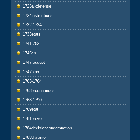
1723aixdefense
1724instructions
1732-1734
1733etats
1741-752
1745en
1747fouquet
1747plan
1763-1764
1763ordonnances
1768-1790
1769etat
1781brevet
1784decisioncondamnation
1788diplôme