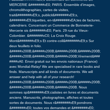
MERCERIE &#######xE0; PARIS. Ensemble d’images,
chromolithographies, cartes de visites,
trait&#######xE9;s, publicit&#######xE9;s,
&#######xE9;tiquettes, en-t&#######xEA;tes de factures,
calendriers. Concernant un Commerce de Bonneterie-
Mercerie sis &#######xE0; Paris. 29 rue du Vieux-
Colombier. &#######xC0; La Croix Rouge.
Mont&#######xE9;s Et contre-coll&#######xE9;s Sur
deux feuillets in folio.
&#####x200B;&#####x200B;&#####x200B;&#####x200B;
&#####x200B;&#####x200B;&#####x200B;Virement&###
####xA0. Envoi gratuit sur les envois nationaux (France)
avec Mondial-Relay! We are specialised in rare books and
finds. Manuscripts and all kinds of documents. We will
answer and help with all of your research!
&#####x200B;&#####x200B;&#####x200B;&#####x200B;
&#####x200B;&#####x200B;&#####x200B. Nous
sommes sp&#######xE9;cialistes en livres et documents
anciens. Manuscrits, photographies, affiches et toutes
sortes de documents. Nous r&#######xE9;pondrons
&#######xE0; toutes vos demandes et &#######xE0;