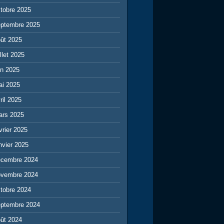
tobre 2025
eptembre 2025
ût 2025
illet 2025
in 2025
ai 2025
ril 2025
ars 2025
vrier 2025
nvier 2025
écembre 2024
ovembre 2024
tobre 2024
eptembre 2024
ût 2024