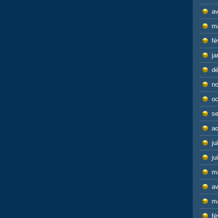
av
m
fé
ja
d
n
oc
s
ao
ju
ju
m
av
m
fé