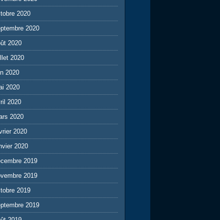
tobre 2020
eptembre 2020
ût 2020
illet 2020
in 2020
ai 2020
ril 2020
ars 2020
vrier 2020
nvier 2020
écembre 2019
ovembre 2019
tobre 2019
eptembre 2019
ût 2019