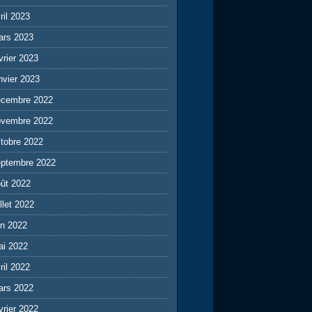
ril 2023
ars 2023
vrier 2023
nvier 2023
écembre 2022
ovembre 2022
tobre 2022
eptembre 2022
ût 2022
illet 2022
in 2022
ai 2022
ril 2022
ars 2022
vrier 2022