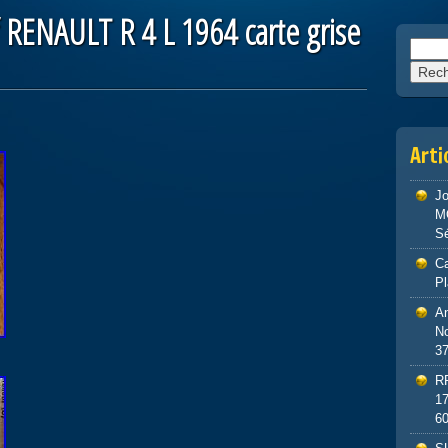
 RENAULT R 4 L 1964 carte grise
Reche
Arti
J
M
S
Ca
P
An
No
3
R
1
6