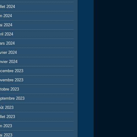
illet 2024
in 2024
ai 2024
ril 2024
ars 2024
vrier 2024
nvier 2024
écembre 2023
ovembre 2023
tobre 2023
eptembre 2023
ût 2023
illet 2023
in 2023
ai 2023