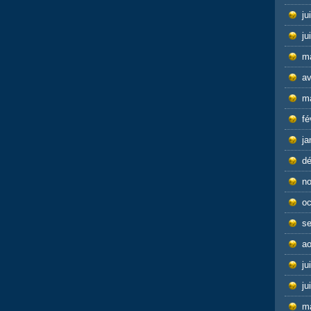
ju
ju
m
av
m
fé
ja
d
n
oc
s
ao
ju
ju
m