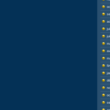
oc
s
ao
ju
ju
m
av
m
fé
ja
d
n
oc
s
ao