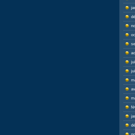
ja
d
n
oc
s
ao
ju
ju
m
av
m
fé
ja
d
n