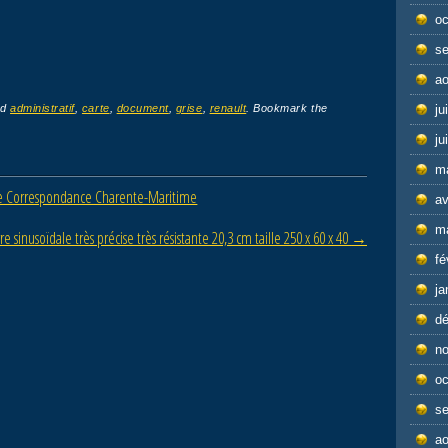
oc
s
ao
ju
ed
administratif
,
carte
,
document
,
grise
,
renault
. Bookmark the
ju
m
ire Correspondance Charente-Maritime
av
m
re sinusoïdale très précise très résistante 20,3 cm taille 250 x 60 x 40
→
fé
ja
d
n
oc
s
ao