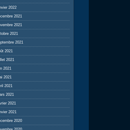
nvier 2022
écembre 2021
ovembre 2021
tobre 2021
eptembre 2021
ût 2021
illet 2021
in 2021
ai 2021
ril 2021
ars 2021
vrier 2021
nvier 2021
écembre 2020
ovembre 2020