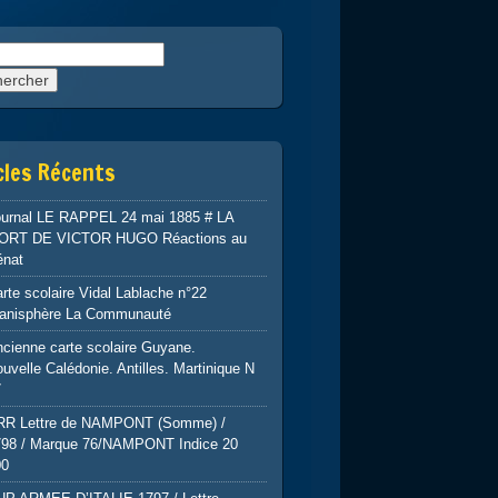
rcher :
cles Récents
ournal LE RAPPEL 24 mai 1885 # LA
ORT DE VICTOR HUGO Réactions au
énat
rte scolaire Vidal Lablache n°22
lanisphère La Communauté
cienne carte scolaire Guyane.
uvelle Calédonie. Antilles. Martinique N
7
RR Lettre de NAMPONT (Somme) /
798 / Marque 76/NAMPONT Indice 20
00