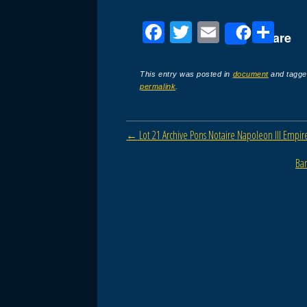
F
T
E
P
Share
a
wi
m
ar
c
tt
ail
ta
This entry was posted in
document
and tagg
permalink
.
e
er
g
b
er
Post navigation
←
Lot 21 Archive Pons Notaire Napoleon III Emp
o
o
Bar
k