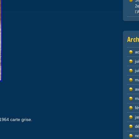
S
2e
l’
Arch
ao
ju
ju
m
av
m
fé
ja
964 carte grise.
d
n