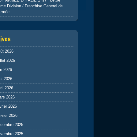
UP ARMEE D’ITALIE 1797 / Lettre
me Division / Franchise General de
Armée
ives
ût 2026
illet 2026
in 2026
ai 2026
ril 2026
ars 2026
vrier 2026
nvier 2026
écembre 2025
ovembre 2025