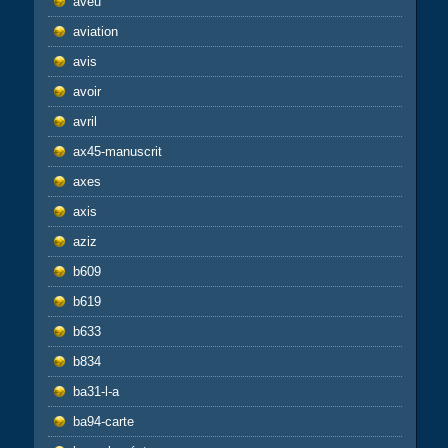
aveu
aviation
avis
avoir
avril
ax45-manuscrit
axes
axis
aziz
b609
b619
b633
b834
ba31-l-a
ba94-carte