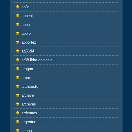
août
appeal
appel
apple
apportez
aq56d-l
ar68-litho-originale-j
aragon
arbre
architecte
archive
archives
ardennes
argentan
ariana