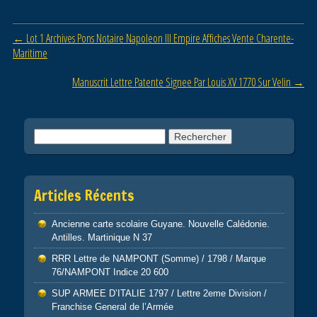
b
er
Post navigation
←
Lot 1 Archives Pons Notaire Napoleon III Empire Affiches Vente Charente-
o
Maritime
o
Manuscrit Lettre Patente Signee Par Louis XV 1770 Sur Velin
→
k
Rechercher :
Articles Récents
Ancienne carte scolaire Guyane. Nouvelle Calédonie.
Antilles. Martinique N 37
RRR Lettre de NAMPONT (Somme) / 1798 / Marque
76/NAMPONT Indice 20 600
SUP ARMEE D’ITALIE 1797 / Lettre 2eme Division /
Franchise General de l’Armée