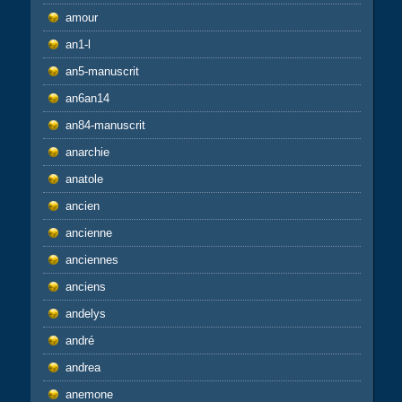
amour
an1-l
an5-manuscrit
an6an14
an84-manuscrit
anarchie
anatole
ancien
ancienne
anciennes
anciens
andelys
andré
andrea
anemone