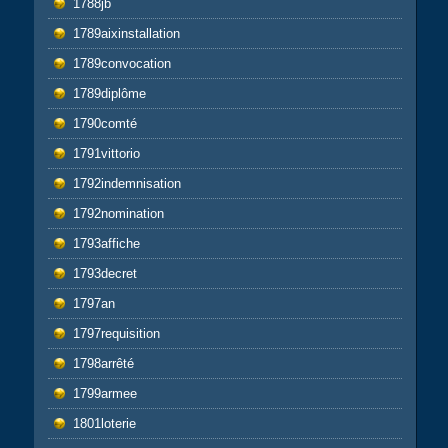
1788jb
1789aixinstallation
1789convocation
1789diplôme
1790comté
1791vittorio
1792indemnisation
1792nomination
1793affiche
1793decret
1797an
1797requisition
1798arrêté
1799armee
1801loterie