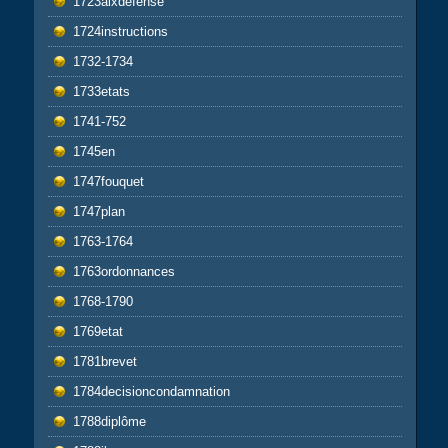
1723aixdefense
1724instructions
1732-1734
1733etats
1741-752
1745en
1747fouquet
1747plan
1763-1764
1763ordonnances
1768-1790
1769etat
1781brevet
1784decisioncondamnation
1788diplôme