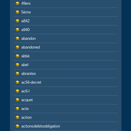
49ers
5ème
a842
a940
abandon
abandoned
abbé
abel
abrantes
ac56-decret
ac6-l
acquet
acte
action
actionsdebitoobligation