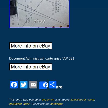
Document Administratif carte grise VW 321.
F
T
E
P
Share
a
wi
m
ar
c
tt
ail
ta
This entry was posted in
document
and tagged
administratif
,
carte
,
document
,
grise
. Bookmark the
permalink
.
e
er
g