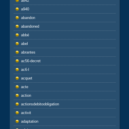
a842
a940
abandon
abandoned
abbé
abel
abrantes
ac56-decret
ac6-l
acquet
acte
action
actionsdebitoobligation
activit
adaptation