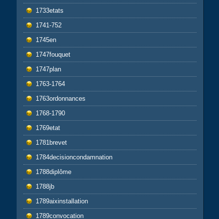
1733etats
1741-752
1745en
1747fouquet
1747plan
1763-1764
1763ordonnances
1768-1790
1769etat
1781brevet
1784decisioncondamnation
1788diplôme
1788jb
1789aixinstallation
1789convocation