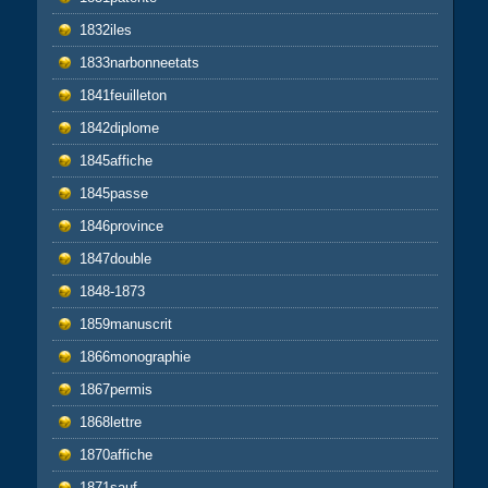
1832iles
1833narbonneetats
1841feuilleton
1842diplome
1845affiche
1845passe
1846province
1847double
1848-1873
1859manuscrit
1866monographie
1867permis
1868lettre
1870affiche
1871sauf