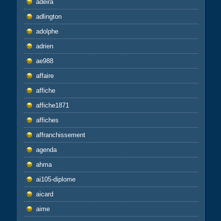
adeira
adlington
adolphe
adrien
ae988
affaire
affiche
affiche1871
affiches
affranchissement
agenda
ahma
ai105-diplome
aicard
aime