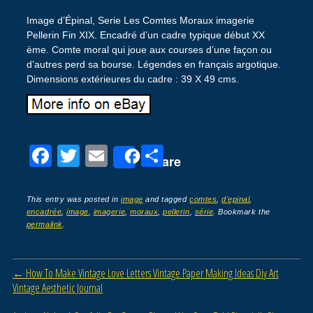
Image d’Épinal, Serie Les Comtes Moraux imagerie
Pellerin Fin XIX. Encadré d’un cadre typique début XX
ème. Comte moral qui joue aux courses d’une façon ou
d’autres perd sa bourse. Légendes en français argotique.
Dimensions extérieures du cadre : 39 X 49 cms.
F
T
E
P
Share
a
wi
m
ar
c
tt
ail
ta
This entry was posted in
image
and tagged
comtes
,
d'epinal
,
encadrée
,
image
,
imagerie
,
moraux
,
pellerin
,
série
. Bookmark the
e
er
g
permalink
.
b
er
o
Post navigation
←
How To Make Vintage Love Letters Vintage Paper Making Ideas Diy Art
o
Vintage Aesthetic Journal
k