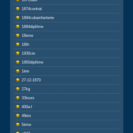
1874contrat
1894cubainfanterie
1894diplôme
18eme
18th
1930cie
1950diplôme
1ère
27-12-1870
27kg
33tours
400a-l
49ers
5ème