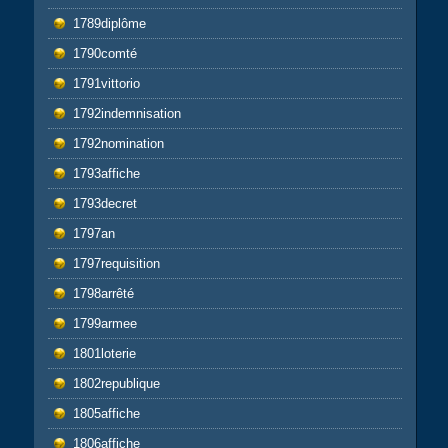
1789diplôme
1790comté
1791vittorio
1792indemnisation
1792nomination
1793affiche
1793decret
1797an
1797requisition
1798arrêté
1799armee
1801loterie
1802republique
1805affiche
1806affiche