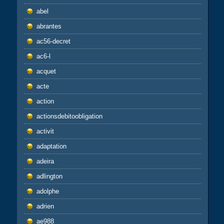
abel
abrantes
ac56-decret
ac6-l
acquet
acte
action
actionsdebitoobligation
activit
adaptation
adeira
adlington
adolphe
adrien
ae988