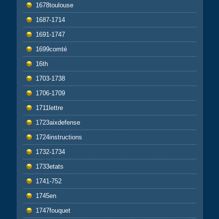
1678toulouse
1687-1714
1691-1747
1699comté
16th
1703-1738
1706-1709
1711lettre
1723aixdefense
1724instructions
1732-1734
1733etats
1741-752
1745en
1747fouquet