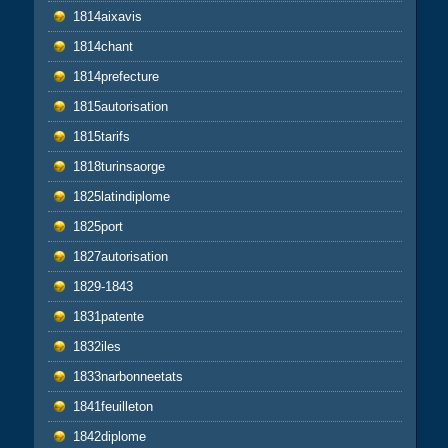
1814aixavis
1814chant
1814prefecture
1815autorisation
1815tarifs
1818turinsaorge
1825latindiplome
1825port
1827autorisation
1829-1843
1831patente
1832iles
1833narbonneetats
1841feuilleton
1842diplome