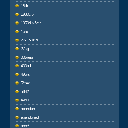
18th
1930cie
1950diplôme
1ère
27-12-1870
27kg
33tours
400a-l
49ers
5ème
a842
a940
abandon
abandoned
abbé