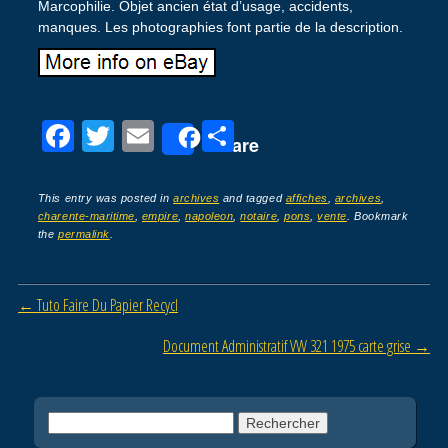
Marcophilie. Objet ancien état d’usage, accidents,
manques. Les photographies font partie de la description.
F
T
E
P
Share
a
wi
m
ar
c
tt
ail
ta
This entry was posted in
archives
and tagged
affiches
,
archives
,
charente-maritime
,
empire
,
napoleon
,
notaire
,
pons
,
vente
. Bookmark
e
er
g
the
permalink
.
b
er
o
Post navigation
←
Tuto Faire Du Papier Recycl
o
Document Administratif VW 321 1975 carte grise
→
k
Rechercher :