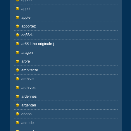
appel
apple
apportez
aq56d-l
ar68-litho-originale-j
aragon
arbre
architecte
archive
archives
ardennes
argentan
ariana
aristide