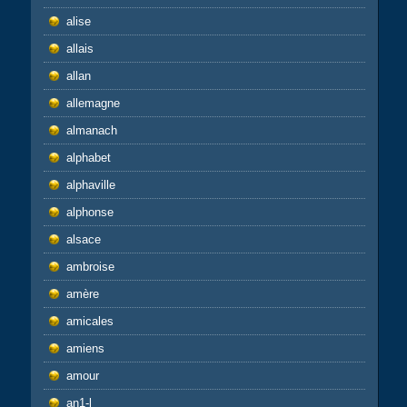
alise
allais
allan
allemagne
almanach
alphabet
alphaville
alphonse
alsace
ambroise
amère
amicales
amiens
amour
an1-l