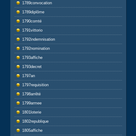
1789convocation
1789diplôme
1790comté
1791vittorio
1792indemnisation
1792nomination
1793affiche
1793decret
1797an
1797requisition
1798arrêté
1799armee
1801loterie
1802republique
1805affiche