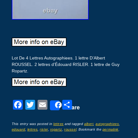
Lot De 4 Lettres Autographiees. 1 lettre D’Albert
ROUSSEL. 2 lettres d’Édouard RISLER. 1 lettre de Guy
Ropartz.
F
T
E
P
Share
a
wi
m
ar
c
tt
ail
ta
This entry was posted in
lettres
and tagged
albert
,
autographiees
,
edouard
,
lettres
,
risler
,
ropartz
,
roussel
. Bookmark the
permalink
.
e
er
g