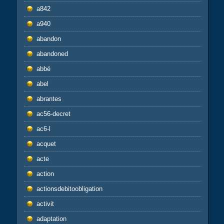
a842
a940
abandon
abandoned
abbé
abel
abrantes
ac56-decret
ac6-l
acquet
acte
action
actionsdebitoobligation
activit
adaptation