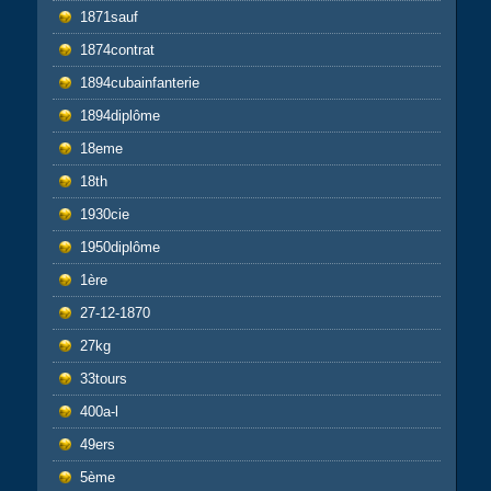
1871sauf
1874contrat
1894cubainfanterie
1894diplôme
18eme
18th
1930cie
1950diplôme
1ère
27-12-1870
27kg
33tours
400a-l
49ers
5ème