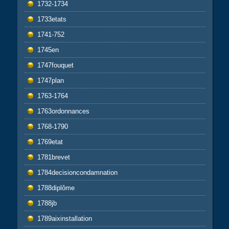
1732-1734
1733etats
1741-752
1745en
1747fouquet
1747plan
1763-1764
1763ordonnances
1768-1790
1769etat
1781brevet
1784decisioncondamnation
1788diplôme
1788jb
1789aixinstallation