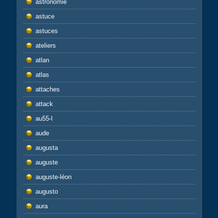
astronomie
astuce
astuces
ateliers
atlan
atlas
attaches
attack
au55-l
aude
augusta
auguste
auguste-léon
augusto
aura