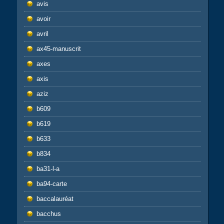
avis
avoir
avril
ax45-manuscrit
axes
axis
aziz
b609
b619
b633
b834
ba31-l-a
ba94-carte
baccalauréat
bacchus