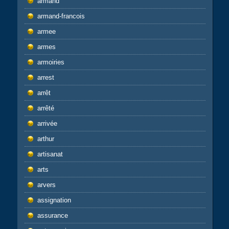
armand
armand-francois
armee
armes
armoiries
arrest
arrêt
arrêté
arrivée
arthur
artisanat
arts
arvers
assignation
assurance