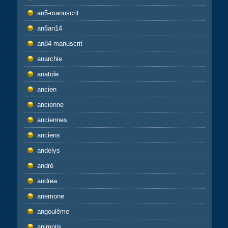
an5-manuscrit
an6an14
an84-manuscrit
anarchie
anatole
ancien
ancienne
anciennes
anciens
andelys
andré
andrea
anemone
angoulême
animojis