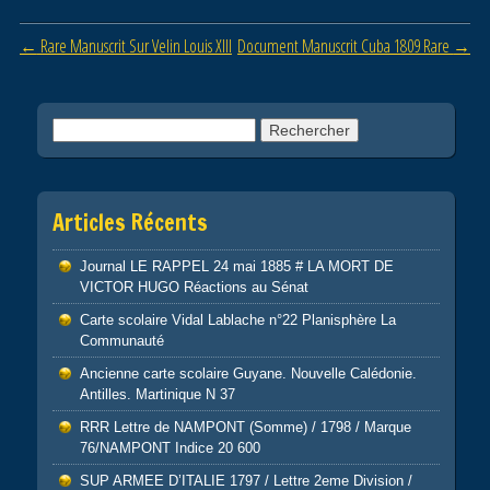
b
er
Post navigation
←
Rare Manuscrit Sur Velin Louis XIII
Document Manuscrit Cuba 1809 Rare
→
o
o
k
Rechercher :
Articles Récents
Journal LE RAPPEL 24 mai 1885 # LA MORT DE
VICTOR HUGO Réactions au Sénat
Carte scolaire Vidal Lablache n°22 Planisphère La
Communauté
Ancienne carte scolaire Guyane. Nouvelle Calédonie.
Antilles. Martinique N 37
RRR Lettre de NAMPONT (Somme) / 1798 / Marque
76/NAMPONT Indice 20 600
SUP ARMEE D’ITALIE 1797 / Lettre 2eme Division /