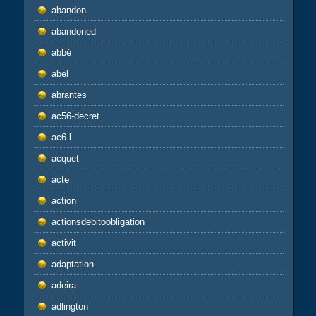
abandon
abandoned
abbé
abel
abrantes
ac56-decret
ac6-l
acquet
acte
action
actionsdebitoobligation
activit
adaptation
adeira
adlington