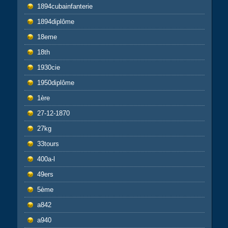
1894cubainfanterie
1894diplôme
18eme
18th
1930cie
1950diplôme
1ère
27-12-1870
27kg
33tours
400a-l
49ers
5ème
a842
a940