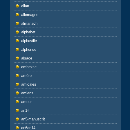
allan
allemagne
almanach
alphabet
alphaville
alphonse
alsace
ambroise
amère
amicales
amiens
amour
an1-l
an5-manuscrit
an6an14