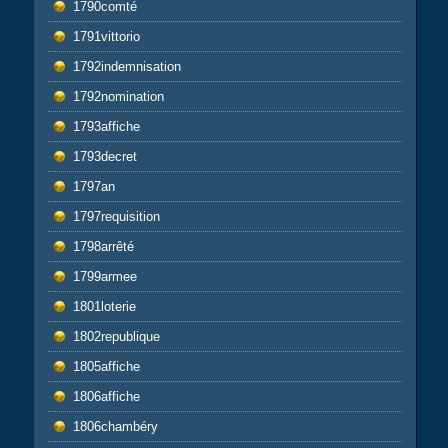
1790comté
1791vittorio
1792indemnisation
1792nomination
1793affiche
1793decret
1797an
1797requisition
1798arrêté
1799armee
1801loterie
1802republique
1805affiche
1806affiche
1806chambéry