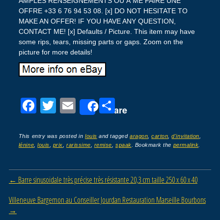
AMPLES RENSEIGNEMENTS OU À ME FAIRE UNE
OFFRE +33 6 76 94 53 08. [x] DO NOT HESITATE TO
MAKE AN OFFER! IF YOU HAVE ANY QUESTION,
CONTACT ME! [x] Defaults / Picture. This item may have
some rips, tears, missing parts or gaps. Zoom on the
picture for more details!
F
T
E
P
Share
a
wi
m
ar
c
tt
ail
ta
This entry was posted in
louis
and tagged
aragon
,
carton
,
d'invitation
,
lénine
,
louis
,
prix
,
rarissime
,
remise
,
spaak
. Bookmark the
permalink
.
e
er
g
b
er
Post navigation
←
Barre sinusoïdale très précise très résistante 20,3 cm taille 250 x 60 x 40
o
o
Villeneuve Bargemon au Conseiller Jourdan Restauration Marseille Bourbons
→
k