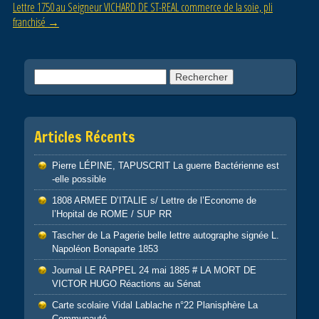
k
Lettre 1750 au Seigneur VICHARD DE ST-REAL commerce de la soie, pli
franchisé
→
Rechercher :
Articles Récents
Pierre LÉPINE, TAPUSCRIT La guerre Bactérienne est
-elle possible
1808 ARMEE D’ITALIE s/ Lettre de l’Econome de
l’Hopital de ROME / SUP RR
Tascher de La Pagerie belle lettre autographe signée L.
Napoléon Bonaparte 1853
Journal LE RAPPEL 24 mai 1885 # LA MORT DE
VICTOR HUGO Réactions au Sénat
Carte scolaire Vidal Lablache n°22 Planisphère La
Communauté