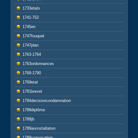
1733etats
1741-752
1745en
1747fouquet
1747plan
1763-1764
1763ordonnances
1768-1790
1769etat
1781brevet
1784decisioncondamnation
1788diplôme
1788jb
1789aixinstallation
1789convocation