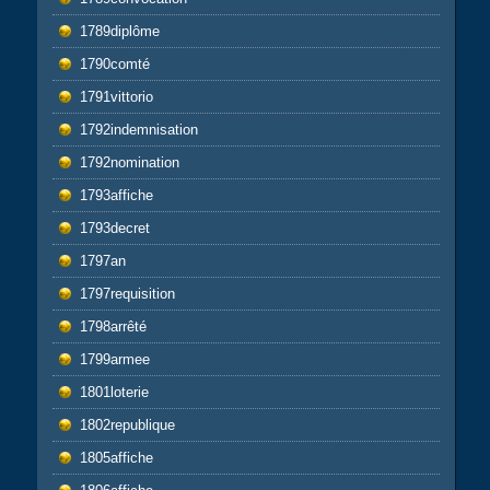
1789diplôme
1790comté
1791vittorio
1792indemnisation
1792nomination
1793affiche
1793decret
1797an
1797requisition
1798arrêté
1799armee
1801loterie
1802republique
1805affiche