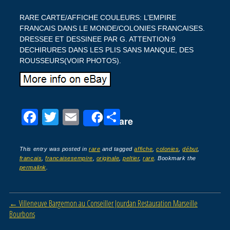
RARE CARTE/AFFICHE COULEURS: L’EMPIRE
FRANCAIS DANS LE MONDE/COLONIES FRANCAISES.
DRESSEE ET DESSINEE PAR G. ATTENTION:9
DECHIRURES DANS LES PLIS SANS MANQUE, DES
ROUSSEURS(VOIR PHOTOS).
F
T
E
P
Share
a
wi
m
ar
c
tt
ail
ta
This entry was posted in
rare
and tagged
affiche
,
colonies
,
début
,
francais
,
francaisesempire
,
originale
,
peltier
,
rare
. Bookmark the
e
er
g
permalink
.
b
er
o
Post navigation
←
Villeneuve Bargemon au Conseiller Jourdan Restauration Marseille
o
Bourbons